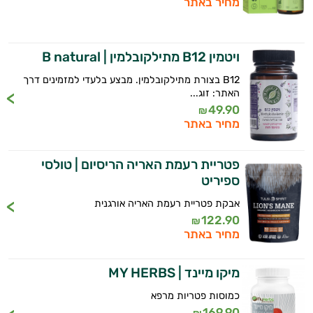
מחיר באתר
ויטמין B12 מתילקובלמין | B natural
B12 בצורת מתילקובלמין. מבצע בלעדי למזמינים דרך
האתר: זוג...
49.90
₪
מחיר באתר
פטריית רעמת האריה הריסיום | טולסי
ספיריט
אבקת פטריית רעמת האריה אורגנית
122.90
₪
מחיר באתר
מיקו מיינד | MY HERBS
כמוסות פטריות מרפא
169.90