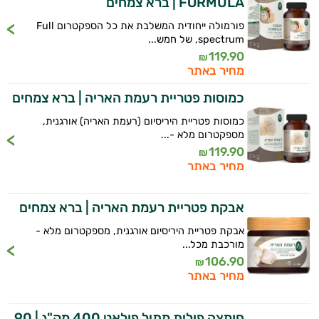
FORMULA | ברא צמחים
וספרות מקצועית בתחומי הרפואה הטבעית
ותזונת הספורט.
פורמולה ייחודית המשלבת את כל הספקטרום Full
spectrum, של חמש...
אני כאן כדי לעזור לך להתאים את תוספי
119.90
₪
התזונה ומוצרי הבריאות המדויקים למטרות
מחיר באתר
ולמצב הגופני שלך, ולהסביר לך אילו רכיבים
עובדים יחד כדי למקסם תוצאות גם בחיי היום
כמוסות פטריית רעמת האריה | ברא צמחים
יום וגם בתחום הכושר והספורט.
כמוסות פטריית היריסיום (רעמת האריה) אורגנית,
מספקטרום מלא -...
המטרה שלי היא להתאים עבורך המלצות
119.90
₪
אישיות מבוססות מדעית.
מחיר באתר
זה הזמן להתחיל. איך אוכל לעזור?
אבקת פטריית רעמת האריה | ברא צמחים
אבקת פטריית היריסיום אורגנית, מספקטרום מלא -
מורכבת מכל...
106.90
₪
מחיר באתר
חומצה פולית מתיל פולאט 400 מק"ג | 90