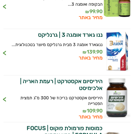
הבקופה ואומגה 3...
99.90
₪
מחיר באתר
ננו גארד אומגה 3 | גרנליקס
ננוגארד אומגה 3 מבית גרנליקס מיוצר בטכנולוגית...
139.90
₪
מחיר באתר
היריסיום אקסטרקט | רעמת האריה |
אלכימיסט
היריסיום אקסטרקט בריכוז של 300 מ”ג תמצית
הפטרייה
היי,
109.90
₪
אני יועץ הבריאות האישי AI של טבע בריא.
מחיר באתר
כמוסות פורמולת פוקוס | FOCUS
התשובות שלי מבוססות על מאגרי מידע קליניים