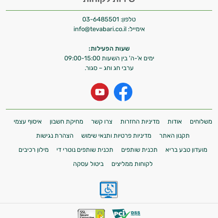
טלפון:
03-6485501
אימייל:
info@tevabari.co.il
שעות הפעילות:
ימים א'-ה' בין השעות 09:00-15:00
ערבי חג וחג – סגור.
משלוחים
אודות
מדיניות החזרות
צרו קשר
מחיקת חשבון
איסוף עצמי
תקנון האתר
מדיניות פרטיות ותנאי שימוש
הצהרת נגישות
מועדון טבע בריא
תכנית שותפים
תכנית שותפים נוטרי די
מילון רכיבים
לקוחות ממליצים
ביטול עסקה