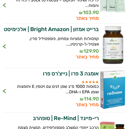
לריכוז ושיפור הפוקוס – Stick to Focus ריכוז חד
והמוח...
103.90
₪
מחיר באתר
ברייט אמזון | Bright Amazon | אלכימיסט
קפסולות תמציות צמחים, פוספטידיל סרין,
אצטיל-ל-קרניטין,...
129.90
₪
מחיר באתר
אומגה 3 פרו | נייצ'רס פרו
כמוסות 1000 מ״ג שמן דגים עם ויטמין E וחומצות
שומן EPA ו-DHA...
114.90
₪
מחיר באתר
רי-מיינד | Re-Mind | סופהרב
הרכב ייחודי המשלב פוספוליפידים, תמצית מצמח