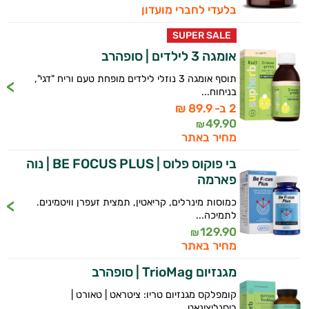
בלעדי לחברי מועדון
SUPER SALE
אומגה 3 לילדים | סופהרב
תוסף אומגה 3 נוזלי לילדים מופחת טעם וריח "דגי",
בניחוח...
2 ב- 89.9 ₪
49.90
₪
מחיר באתר
בי פוקוס פלוס | BE FOCUS PLUS | נוה
פארמה
כמוסות מינרלים, קריאטין, תמצית זעפרן וויטמינים.
לתמיכה...
129.90
₪
מחיר באתר
מגנזיום TrioMag | סופהרב
קומפלקס מגנזיום טריו: ציטראט | טאורט |
ביסגליצינאט