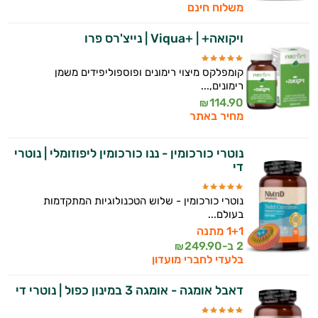
משלוח חינם
ויקואה+ | +Viqua | נייצ'רס פרו
קומפלקס מיצוי רימונים ופוספוליפידים משמן
רימונים,...
114.90
₪
מחיר באתר
נוטרי כורכומין - ננו כורכומין ליפוזומלי | נוטרי
די
נוטרי כורכומין - שלוש הטכנולוגיות המתקדמות
בעולם...
1+1 מתנה
2 ב-
249.90
₪
בלעדי לחברי מועדון
דאבל אומגה - אומגה 3 במינון כפול | נוטרי די