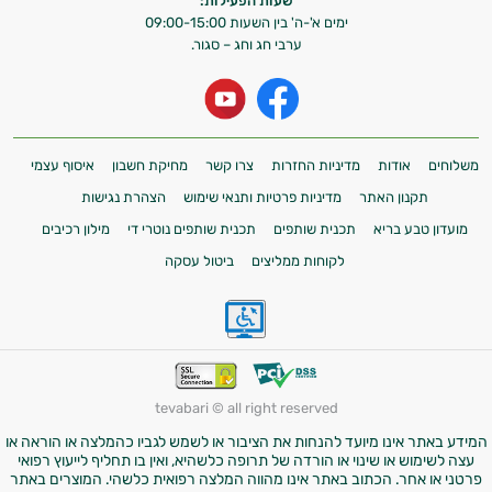
שעות הפעילות:
ימים א'-ה' בין השעות 09:00-15:00
ערבי חג וחג – סגור.
משלוחים
אודות
מדיניות החזרות
צרו קשר
מחיקת חשבון
איסוף עצמי
תקנון האתר
מדיניות פרטיות ותנאי שימוש
הצהרת נגישות
מועדון טבע בריא
תכנית שותפים
תכנית שותפים נוטרי די
מילון רכיבים
לקוחות ממליצים
ביטול עסקה
tevabari © all right reserved
המידע באתר אינו מיועד להנחות את הציבור או לשמש לגביו כהמלצה או הוראה או
עצה לשימוש או שינוי או הורדה של תרופה כלשהיא, ואין בו תחליף לייעוץ רפואי
פרטני או אחר. הכתוב באתר אינו מהווה המלצה רפואית כלשהי. המוצרים באתר