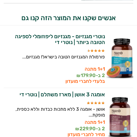
אני כאן כדי לעזור לך להתאים את תוספי
התזונה ומוצרי הבריאות המדויקים למטרות
אנשים שקנו את המוצר הזה קנו גם
ולמצב הגופני שלך, ולהסביר לך אילו רכיבים
עובדים יחד כדי למקסם תוצאות גם בחיי היום
יום וגם בתחום הכושר והספורט.
נוטרי מגנזיום - מגנזיום ליפוזומלי לספיגה
הטובה ביותר | נוטרי די
המטרה שלי היא להתאים עבורך המלצות
אישיות מבוססות מדעית.
פורמולת המגנזיום הטובה בישראל! מגנזיום...
זה הזמן להתחיל. איך אוכל לעזור?
1+1 מתנה
2 ב-
179.90
₪
בלעדי לחברי מועדון
אומגה 3 אושן | מארז משתלם | נוטרי די
אושן - אומגה 3 ללא מתכות כבדות וללא כספית,
מופקת...
1+1 מתנה
2 ב-
229.90
₪
מחיר לחברי מועדון