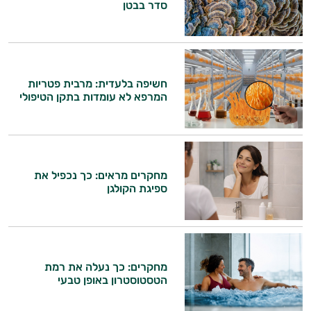
סדר בבטן
חשיפה בלעדית: מרבית פטריות
המרפא לא עומדות בתקן הטיפולי
מחקרים מראים: כך נכפיל את
ספיגת הקולגן
היי,
אני יועץ הבריאות האישי AI של טבע בריא.
התשובות שלי מבוססות על מאגרי מידע קליניים
מחקרים: כך נעלה את רמת
וספרות מקצועית בתחומי הרפואה הטבעית
הטסטוסטרון באופן טבעי
ותזונת הספורט.