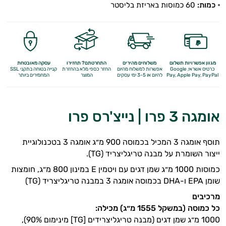
כמות:
60 כמוסות באריזת בליסטר
מגוון אפשרויות תשלום
משלוחים מהירים
התחרטתם? תחזירו
עסקה מאובטחת
כרטיס אשראי, Google
אפשרות למשלוח מהיום
החזר כספי מלא
בהחזרת
קנייה בטוחה בתקני SSL
Apple Pay, PayPal
Pay,
להיום או 3-5 ימי עסקים
המוצר
המחמירים ביותר
אומגה 3 פרו | נייצ'רס פרו
תוסף אומגה 3 המכיל בכמוסה 900 מ״ג אומגה 3 בטכנולוגיית
ייצור השומרת על מבנה טריגליצריד (TG).
כמוסות 1000 מ״ג שמן דגים עם ויטמין E במינון 800 מ״ג, חומצות
שומן EPA ו-DHA בכמוסה אומגה 3 במבנה טריגליצריד (TG)
מרכיבים
כל כמוסה (במשקל 1555 מ״ג) מכילה:
1000 מ״ג שמן דגים (מבנה טריגליצרידים [TG] מינימום 90%),