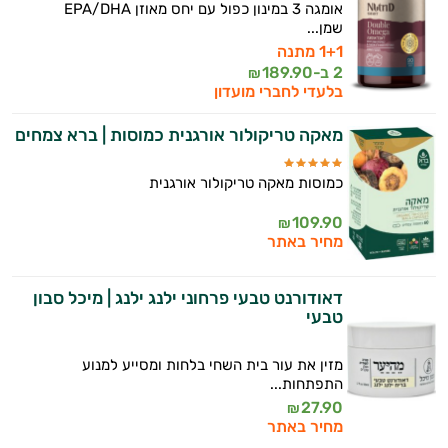
אומגה 3 במינון כפול עם יחס מאוזן EPA/DHA
שמן...
1+1 מתנה
2 ב-
189.90
₪
בלעדי לחברי מועדון
מאקה טריקולור אורגנית כמוסות | ברא צמחים
כמוסות מאקה טריקולור אורגנית
109.90
₪
מחיר באתר
דאודורנט טבעי פרחוני ילנג ילנג | מיכל סבון
טבעי
מזין את עור בית השחי בלחות ומסייע למנוע
התפתחות...
27.90
₪
מחיר באתר