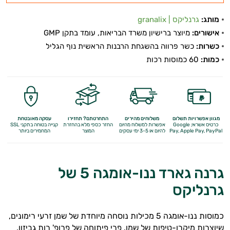
מותג:
גרנליקס | granalix
אישורים:
מיוצר ברישיון משרד הבריאות, עומד בתקן GMP
כשרות:
כשר פרווה בהשגחת הרבנות הראשית נוף הגליל
כמות:
60 כמוסות רכות
מגוון אפשרויות תשלום
משלוחים מהירים
התחרטתם? תחזירו
עסקה מאובטחת
כרטיס אשראי, Google
אפשרות למשלוח מהיום
החזר כספי מלא
בהחזרת
קנייה בטוחה בתקני SSL
Apple Pay, PayPal
Pay,
להיום או 3-5 ימי עסקים
המוצר
המחמירים ביותר
אנטי
גרנה גארד ננו-אומגה 5 של
אייג'ינג
גרנליקס
טיפוח
כמוסות ננו-אומגה 5 מכילות נוסחה מיוחדת של שמן זרעי רימונים,
הגוף
שיוצרות מיקרו-טיפות של שמן. פרי פיתוחה של פרופ' רות גביזון.