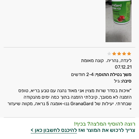
קוסמטיקה
אורגנית
מותגים
היגיינת
לינדה, נהריה.
קונה מאומת
הפה
07.12.21
משך נטילת התוסף:
2-4 חודשים
היגיינה
סיבה:
גיל
נשית
"איכות בסדר שרות מצוין אני מאוד נהנה עם טבע בריא, טופס
הזמנה לא מסובך, קיבלתי הזמנה בתוך כמה ימים מהנקודה
טיפוח
שבחרתי. יעילות של GranaGard ננו-אומגה 5 נראה, מקווה שיעזור
"
הציפורניים
רוצה להוסיף המלצה? בכיף!
והשיער
צריך לרכוש את המוצר ואז
להיכנס לחשבון כאן >