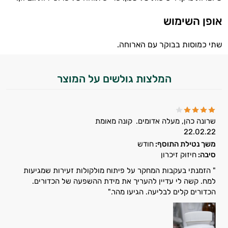
טיפוח
אופן השימוש
הפנים
שתי כמוסות בבוקר עם הארוחה.
מעבר
המלצות גולשים על המוצר
ליופי
טיפוח
מבפנים
שרונה כהן, מעלה אדומים.
קונה מאומת
22.02.22
סרומים
משך נטילת התוסף:
חודש
סיבה:
חיזוק זיכרון
שמני
" הזמנתי בעקבות המחקר על פיתוח מולקולות זעירות שמגיעות
למח. קשה לי עדיין להעריך את מידת ההשפעה של הכדורים.
בסיס
הכדורים קלים לבליעה. הגיעו מהר."
שמנים
אתרים