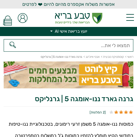
אפשרות משלוח אקספרס מהיום להיום ❤️ לפרטים
יועץ בריאות אישי AI
יועץ בריאות אישי AI
ראשי
>
קוסמטיקה טבעית
>
אנטי אייג'ינג
>
גרנה גארד ננו-אומגה 5 | גרנליקס
גרנה גארד ננו-אומגה 5 | גרנליקס
[
2 המלצות
]
כמוסות ננו-אומגה 5 משמן זרעי רימונים, בטכנולוגיית ננו-טיפות
בחודשי הקיץ מומלץ להזמין כמוסות ג'ל במשלוח בטמפרטורה