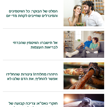
ותזונת הספורט.
הסלט של הבוקר: כל הוויטמינים
והמינרלים שחייבים לקחת מדי יום
אני כאן כדי לעזור לך להתאים את תוספי
התזונה ומוצרי הבריאות המדויקים למטרות
ולמצב הגופני שלך, ולהסביר לך אילו רכיבים
עובדים יחד כדי למקסם תוצאות גם בחיי היום
יום וגם בתחום הכושר והספורט.
אל תישברו: הוויטמין שהכרחי
המטרה שלי היא להתאים עבורך המלצות
לבריאות העצמות
אישיות מבוססות מדעית.
זה הזמן להתחיל. איך אוכל לעזור?
היזהרו מחלודה! צינורות שהחלידו
אפשר להחליף, את הדם שלנו לא
חוקרי נאס"א: צריכה קבועה של