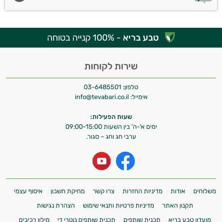
טבע בריא
- 100% קנייה בטוחה
שירות לקוחות
טלפון:
03-6485501
אימייל:
info@tevabari.co.il
שעות הפעילות:
ימים א'-ה' בין השעות 09:00-15:00
ערבי חג וחג – סגור.
משלוחים
אודות
מדיניות החזרות
צרו קשר
מחיקת חשבון
איסוף עצמי
תקנון האתר
מדיניות פרטיות ותנאי שימוש
הצהרת נגישות
מועדון טבע בריא
תכנית שותפים
תכנית שותפים נוטרי די
מילון רכיבים