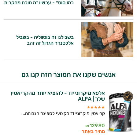
כמו סוס״ - עכשיו זה מוכח מחקרית
בשבילנו זה בוסווליה - בשביל
אלכסנדר הגדול זה זהב
היי,
אני יועץ הבריאות האישי AI של טבע בריא.
אנשים שקנו את המוצר הזה קנו גם
התשובות שלי מבוססות על מאגרי מידע קליניים
וספרות מקצועית בתחומי הרפואה הטבעית
אלפא מיקרונייזד - להוציא יותר מהקריאטין
ותזונת הספורט.
שלך | ALFA
אני כאן כדי לעזור לך להתאים את תוספי
קריאטין מיקרונייזד מקצועי לספיגה הגבוהה...
התזונה ומוצרי הבריאות המדויקים למטרות
ולמצב הגופני שלך, ולהסביר לך אילו רכיבים
129.90
₪
עובדים יחד כדי למקסם תוצאות גם בחיי היום
מחיר באתר