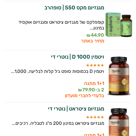
יום וגם בתחום הכושר והספורט.
מגנזיום מקס 550 | סופהרב
המטרה שלי היא להתאים עבורך המלצות
אישיות מבוססות מדעית.
קומפלקס של מגנזיום ציטראט ומגנזיום אוקסיד
במינון...
זה הזמן להתחיל. איך אוכל לעזור?
44.90
₪
מחיר באתר
ויטמין D 1000 | נוטרי די
ויטמין D בכמוסות סופט ג׳ל קלות לבליעה, 1,000...
1+1 מתנה
2 ב-
79.90
₪
בלעדי לחברי מועדון
מגנזיום ציטראט | נוטרי די
מגנזיום ציטראט במינון 200 מ"ג לטבליה. רכיבים...
1+1 מתנה