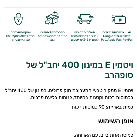
מגוון אפשרויות תשלום
משלוחים מהירים
התחרטתם? תחזירו
עסקה מאובטחת
כרטיס אשראי, Google
אפשרות למשלוח מהיום
החזר כספי מלא
בהחזרת
קנייה בטוחה בתקני SSL
Apple Pay, PayPal
Pay,
להיום או 3-5 ימי עסקים
המוצר
המחמירים ביותר
ויטמין E במינון 400 יחב"ל של
סופהרב
ויטמין
E
ממקור טבעי מתערובת טוקופרולים, במינון של 400 יחב"ל
בכמוסות רכות וקטנות במיוחד, לנוחות בליעה מרבית.
כמות באריזה
:
90 כמוסות רכות
אופן השימוש
כמוסה אחת ביום, עם הארוחה.