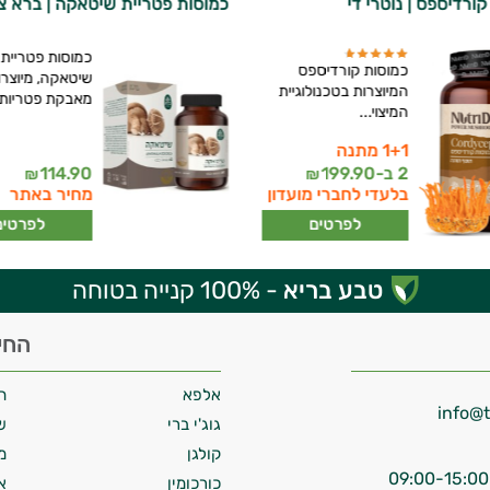
ורדיספס | נוטרי די
כמוסות פטריית שיטאקה | ברא צ
כמוסות פטריית
כמוסות קורדיספס
שיטאקה, מיוצרו
המיוצרות בטכנולוגיית
מאבקת פטריות.
המיצוי...
1+1 מתנה
2 ב-
199.90
114.90
₪
₪
בלעדי לחברי מועדון
מחיר באתר
לפרטים
לפרטים
טבע בריא
- 100% קנייה בטוחה
החי
אלפא
ח
גוג'י ברי
ש
קולגן
מ
כורכומין
א