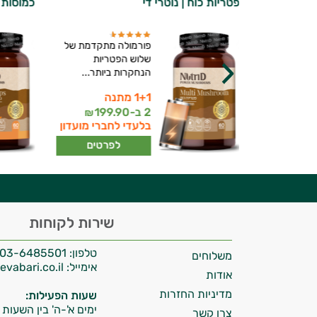
ליפוזומלי |
פטריות כוח | נוטרי די
כמוסות ק
פורמולה מתקדמת של
ומין - שלוש
שלוש הפטריות
ות המתקדמות
הנחקרות ביותר...
1+1 מתנה
יועץ בריאות אישי AI
2 ב-
199.90
249
₪
₪
בלעדי לחברי מועדון
ברי מועדון
לפרטים
רטים
היי,
שירות לקוחות
אני יועץ הבריאות האישי AI של טבע בריא.
טלפון:
03-6485501
משלוחים
התשובות שלי מבוססות על מאגרי מידע קליניים
אימייל:
info@tevabari.co.il
וספרות מקצועית בתחומי הרפואה הטבעית
אודות
ותזונת הספורט.
מדיניות החזרות
שעות הפעילות:
ימים א'-ה' בין השעות 09:00-15:00
צרו קשר