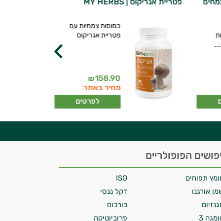
מחים
פטריית אגריקוס | MY HERBS
דאודורנט טבע
סבון טבעי
כמוסות צמחיות עם
ת
פטריית אגריקוס
..
158.90
₪
מחיר באתר
לפרטים
פושים הפופולריים
ומץ תפוחים
ISO
מן אורגנו
דקל ננסי
גנזיום
כורכום
ומגה 3
פרוביוטיקה