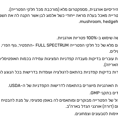
יריסיום אורגנית, מספקטרום מלא (מורכבת מכל חלקי הפטרייה).
mushroom, hedgeh
100 פטריות אורגניות.
מכיל ספקטרום מלא של כל חלקי הפטריי
לים.
ת עוברים בדיקות מעבדה קפדניות המציגות עמידה בכמות האופטימלית ש
אריזה).
ות בדיקות קפדניות בהתאם לרגולציה ועומדות בדרישות בכל הנוגע לח
 האורגניות מיוצרים בהתאמה לדרישות הקפדניות של ה-USDA.
 בתקני GMP.
ול של הפטרייה מבוקרים ומותאמים לה באופן ספציפי, על מנת להבטיח מו
ם (דורה) אורגני הגדל בארה”ב.
מות לטבעונים וצמחונים.