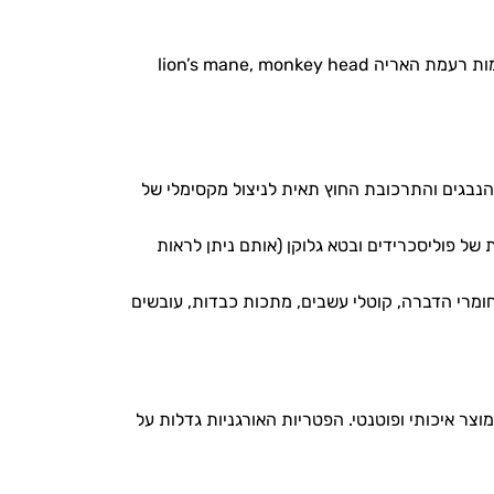
היריסיום הינה פטריית מאכל בעלת מראה ייחודי כשל אלמוג לבן אשר הקנה לה את השמות רעמת האריה lion’s mane, monkey head
ה FULL SPECTRUM -התפטיר, גוף הפרי, הנבגים והתרכובת החוץ תאית לניצול מקסימלי של
ל פוליסכרידים ובטא גלוקן (אותם ניתן לראות
ומרי הדברה, קוטלי עשבים, מתכות כבדות, עובשים
צר איכותי ופוטנטי. הפטריות האורגניות גדלות על