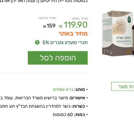
כמוסות פטריית היריסיום (רעמת האריה) אורג
מחיר טלפוני
מחיר באתר
119.90
159
₪
₪
מחיר באתר
חברי מועדון צוברים 5%
ית מוצר
מותג:
ברא צמחים
אישורים:
מיוצר ברישיון משרד הבריאות, עומד בתקן
כשרות:
כשר למהדרין בהשגחת הבד"ץ חוג חתם 
כמות:
60 כמוסות