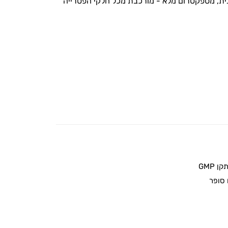
נית, מספקטרום מלא - מורכבת מכל חלקי הפטרייה
 GMP
סופר