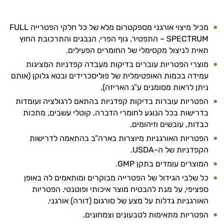
מאיטקה
מכיל מיצוי אורגני מספקטרום מלא של כל חלקי הפטרייה FULL
כל
SPECTRUM – התפטיר, גוף הפרי, הנבגים והתרכובת החוץ
תאית לניצול מקסימלי של החומרים הפעילים.
הפטריות
מוצרי הפטריות עוברים בדיקות מעבדה קפדניות המציגות
טרמלה
עמידה בכמות האופטימלית של פוליסכרידים ובטא גלוקן (אותם
ניתן לראות מסומנים ע”ג האריזה).
צ'אגה
הפטריות עוברות בדיקות קפדניות בהתאם לרגולציה ועומדות
בדרישות בכל הנוגע לחומרי הדברה, קוטלי עשבים, מתכות
כבדות, עובשים וזיהומים.
הפטריות האורגניות מיוצרות בארה”ב בהתאמה לדרישות
הקפדניות של ה-USDA.
המוצרים עומדים בתקן GMP.
כל שלבי הגידול של הפטרייה מבוקרים ומותאמים לה באופן
ספציפי, על מנת להבטיח מוצר איכותי ופוטנטי. הפטריות
האורגניות גדלות על מצע של סורגום (דורה) אורגני.
הפטריות מתאימות לטבעונים וצמחונים.