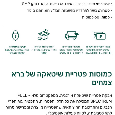
אישורים:
מיוצר ברישיון משרד הבריאות, עומד בתקן GMP
כשרות:
כשר למהדרין בהשגחת הבד"ץ חוג חתם סופר
קורדיספס
כמות:
60 כמוסות
זנב
התרנגול
|
מגוון אפשרויות תשלום
משלוחים מהירים
התחרטתם? תחזירו
עסקה מאובטחת
כרטיס אשראי, Google
אפשרות למשלוח מהיום
החזר כספי מלא
בהחזרת
קנייה בטוחה בתקני SSL
Apple Pay, PayPal
Pay,
להיום או 3-5 ימי עסקים
המוצר
המחמירים ביותר
טרמטס
ריישי
כמוסות פטריית שיטאקה של ברא
רעמת
צמחים
האריה |
אבקת פטריית שיטאקה אורגנית, מספקטרום מלא – FULL
הריסיום
SPECTRUM המכילה את כל חלקי הפטרייה, התפטיר, גוף הפרי,
הנבגים והתרכובת החוץ תאית שהפטרייה מייצרת ומפרישה מחוץ
שיטאקה
לתא לסביבתה, לטווח פעילות אופטימלי .