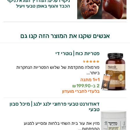
ניקוי רעלים: המדריך המלא לניקוי
הכבד והגוף באופן טבעי ויעיל
זה הזמן להתחיל. איך אוכל לעזור?
אנשים שקנו את המוצר הזה קנו גם
פטריות כוח | נוטרי די
פורמולה מתקדמת של שלוש הפטריות הנחקרות
ביותר...
1+1 מתנה
2 ב-
199.90
₪
בלעדי לחברי מועדון
דאודורנט טבעי פרחוני ילנג ילנג | מיכל סבון
טבעי
מזין את עור בית השחי בלחות ומסייע למנוע
התפתחות...