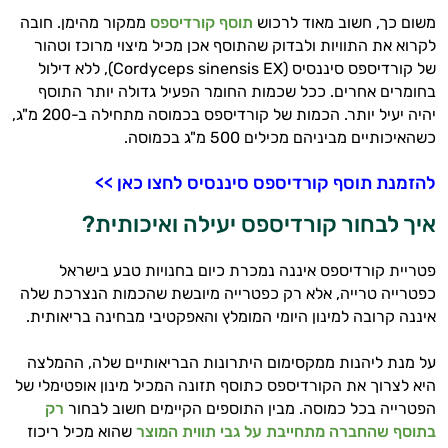
משום כך, חשוב מאוד לרכוש
תוסף קורדיספס
ממקור מהימן. חובה
לקרוא את התוויות ולבדוק שהתוסף אכן מכיל מיצוי מרוכז וטהור
של קורדיספס סיננסיס (Cordyceps sinensis EX), ללא דילול
בחומרים אחרים. ככל שכמות החומר הפעיל גדולה יותר התוסף
יהיה יעיל יותר. הכמות של קורדיספס בכמוסה מתחילה ב-200 מ"ג,
כשהאיכותיים מביניהם מכילים 500 מ"ג בכמוסה.
להזמנת תוסף קורדיספס סיננסיס לחצו כאן >>
איך לבחור קורדיספס יעילה ואיכותית?
פטריית קורדיספס איננה נמכרת כיום בחנויות טבע בישראל
כפטרייה טרייה, אלא רק כפטרייה מיובשת שהכמות הנצרכת שלה
איננה קרובה למינון היומי המומלץ והאפקטיבי מבחינה בריאותית.
על מנת ליהנות ממקסימום היתרונות הבריאותיים שלה, ההמלצה
היא לצרוך את הקורדיספס כתוסף תזונה המכיל מינון אופטימלי של
הפטרייה בכל כמוסה. מבין התוספים הקיימים חשוב לבחור
רק
בתוסף שהחברה מתחייבת על גבי תווית המוצר
שהוא מכיל ריכוז