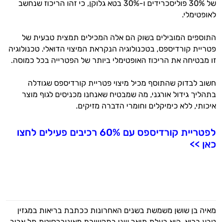
של 30% פוליסכרידים ו-30% בטא גלוקן, כי זהו הריכוז שנחשב
לאופטימלי.
התוספים המובילים בשוק הם אלה המכילים תמצית טבעית של
פטריית קורדיספס, בטכנולוגיה הנקראת המיצוי הדואלי. טכנולוגיה
זו מבטיחה את הריכוז האופטימלי ביותר של הפטרייה בכל כמוסה.
חשוב לבדוק שהתוסף מכיל מיצוי פטריית קורדיספס שגודלה
בתהליך גידול אורגני, מה שמבטיח שאנחנו מכניסים לגוף מוצר
איכותי, ללא כימיקלים וחומרי הדברה מזיקים.
לפטריית קורדיספס עם 60% רכיבים פעילים לחצו
כאן >>
מאיה בן שושן משמשת בשנים האחרונות ככתבת בריאות במגזין
טבע בריא. היא בעלת תואר שני בתקשורת מאוניברסיטת תל אביב,