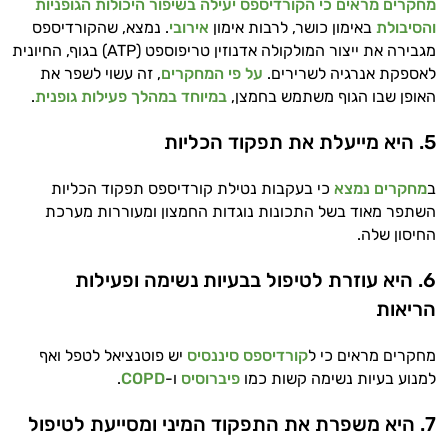
מחקרים מראים כי הקורדיספס יעילה בשיפור היכולות הגופניות
היי,
והסיבולת
באימון כושר, לרבות אימון
אירובי
. נמצא, שהקורדיספס
אני יועץ הבריאות האישי AI של טבע בריא.
מגבירה את ייצור המולקולה אדנוזין טריפוספט (ATP) בגוף, החיונית
לאספקת אנרגיה לשרירים.
על פי המחקרים
, זה עשוי לשפר את
התשובות שלי מבוססות על מאגרי מידע קליניים
האופן שבו הגוף משתמש בחמצן,
במיוחד במהלך פעילות גופנית
.
וספרות מקצועית בתחומי הרפואה הטבעית
ותזונת הספורט.
5. היא מייעלת את תפקוד הכליות
אני כאן כדי לעזור לך להתאים את תוספי
ב
מחקרים נמצא
כי בעקבות נטילת קורדיספס תפקוד הכליות
התזונה ומוצרי הבריאות המדויקים למטרות
השתפר מאוד בשל התכונות נוגדות החמצון ומעוררות מערכת
ולמצב הגופני שלך, ולהסביר לך אילו רכיבים
עובדים יחד כדי למקסם תוצאות גם בחיי היום
החיסון שלה.
יום וגם בתחום הכושר והספורט.
6. היא עוזרת לטיפול בבעיות נשימה ופעילות
המטרה שלי היא להתאים עבורך המלצות
הריאות
אישיות מבוססות מדעית.
מחקרים מראים כי ל
קורדיספס סיננסיס
יש פוטנציאל לטפל ואף
זה הזמן להתחיל. איך אוכל לעזור?
למנוע בעיות נשימה קשות כמו
פיברוסיס
ו-
COPD
.
7. היא משפרת את התפקוד המיני ומסייעת לטיפול