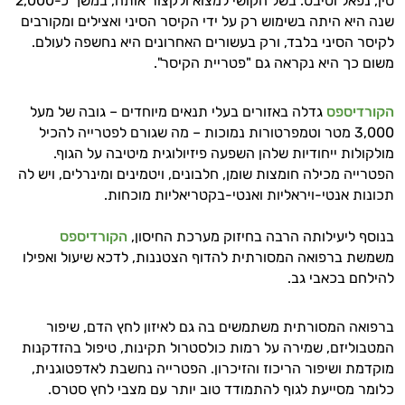
סין, נפאל וטיבט. בשל הקושי למצוא ולקצור אותה, במשך כ-2,000
שנה היא היתה בשימוש רק על ידי הקיסר הסיני ואצילים ומקורבים
לקיסר הסיני בלבד, ורק בעשורים האחרונים היא נחשפה לעולם.
משום כך היא נקראה גם "פטריית הקיסר".
הקורדיספס
גדלה באזורים בעלי תנאים מיוחדים – גובה של מעל
3,000 מטר וטמפרטורות נמוכות – מה שגורם לפטרייה להכיל
מולקולות ייחודיות שלהן השפעה פיזיולוגית מיטיבה על הגוף.
הפטרייה מכילה חומצות שומן, חלבונים, ויטמינים ומינרלים, ויש לה
תכונות אנטי-ויראליות ואנטי-בקטריאליות מוכחות.
בנוסף ליעילותה הרבה בחיזוק מערכת החיסון,
הקורדיספס
משמשת ברפואה המסורתית להדוף הצטננות, לדכא שיעול ואפילו
להילחם בכאבי גב.
ברפואה המסורתית משתמשים בה גם לאיזון לחץ הדם, שיפור
המטבוליזם, שמירה על רמות כולסטרול תקינות, טיפול בהזדקנות
מוקדמת ושיפור הריכוז והזיכרון. הפטרייה נחשבת לאדפטוגנית,
כלומר מסייעת לגוף להתמודד טוב יותר עם מצבי לחץ סטרס.