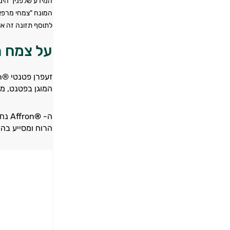
המידע שלפניך הינו
המונח "צמחי מרפא"
לתוסף תזונה זה או
על צמח ה
המוגן בפטנט, מ
ה-
®
Affron נחקר בהתמודדות בהפרעות הקשורות במערכת העצבים [1]. המחקרים הראו שהזעפרן הפטנטי
הרוח ומסייע בהתמו