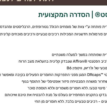
סט
®
| הסדרה המקצועית
ית פותחה ע"י צוות של מומחים הכולל נטורופתים, הרבליסטים ומהנדסי 
ם פורמולות חדשניות המכילות רכיבים טבעיים ורכיבים מוכחים קליני
דית שפותחה במשך למעלה משנתיים
A שנבדק קלינית בהעלאת מצב הרוח
עי של ולריאן, וויטמין B6
 את הגעתם לאברי המטרה
שחרור מושהה המבטיחה פיזור אופטימלי של התוסף בגוף
מיצוי טבעי, ללא חומרים משמרים וללא תוספת סוכר
בדקו בתקנים המחמירים בעולם על מנת להבטיח את טיבם ואיכותם
ים - רכיבים טבעיים בלבד, ללא חומרים מן החי