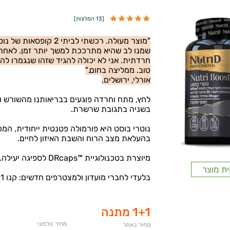
[
13 המלצות
]
"מוצר מעולה. רכשתי ל
שמנו לב שהיא מתרככת למשך יותר זמן. לאחר ח
חרדתית. אני לא יכולה להגיד שזהו שנגמרו ל
טוב. ממליצה בחום."
אורלי, ירושלים.
לחץ, מתח וחרדה פוגעים בבריאותנו מהשורש ו
בשניה בתגובת שרשרת.
בהעלאת מצב הרוח והשבת האיזון לחיים.
מיוצרת בטכנולוגיית ™DRcaps לספיגה יעילה.
ית מוצר
בלעדי לחברי מועדון ולמצטרפים חדשים: קנו 1 קבלו 1 מתנה!
1+1 מתנה
מחיר טלפוני
מחיר באתר