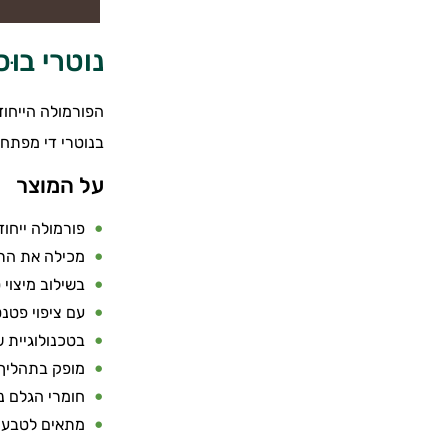
נוטרי בוּ
הפורמולה הייחוד
בנוטרי די מפתחי
על המוצר
פורמולה ייחו
מכילה את הרכיב הפטנטי ®ffron
בשילוב מיצוי טב
עם ציפוי פטנטי ™DRcaps המגן מפני התפרקות החומרים הפעילים בקיבה ומאפשר
בטכנולוגיית 
מופק בתהליך 
חומרי הגלם נ
מתאים לטבעונ