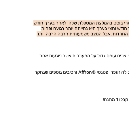
ביתי 2 קופסאות של נוטרי בוסט בהמלצת המטפלת שלה. לאחר בערך חודש
ודש וחצי בערך היא נהייתה יותר רגועה ופחות
ה החרדות, אבל המצב משמעותית הרבה הרבה יותר
יוצרים עומס גדול על המערכות אשר פוגעות אחת
נוטרי בוסט היא פורמולה פטנטית ייחודית, המכילה זעפרן פטנטי ®Affron ורכיבים נוספים שנחקרו