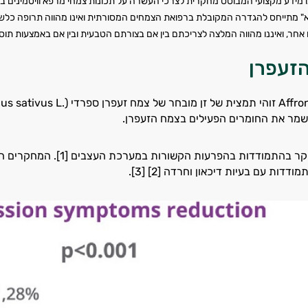
 מידע מקצועי המבוסס מחקרית לצרכי העשרה על תכונות צמחי מרפא וויטמינים בצ
 מתייחס להגדרה המקובלת ברפואת הצמחים המסורתית ואינו מהווה תרופה כלשהי. 
 אחר, ואיננו מהווה המלצה לצריכתם בין אם בצורתם הטבעית ובין אם באמצעות תוס
זעפרן
שמר את החומרים הפעילים בצמח הזעפרן.
דדות עם בעיות דיכאון וחרדה [2] [3].