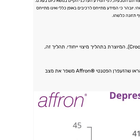
ורתם הטבעית, לפי המידע העדכני הקיים בנושא כיום בעולם.
יובהר כי המידע מתייחס לרכיבים באופן כללי ואינו מתייחס
ף תזונה כלשהו.
זעפרן פטנטי ®Affron זוהי תמצית של זן מובחר של צמח זעפרן ספרדי (.Crocus sativus L), המיוצרת בתהליך מיצוי ייחודי. תהליך זה,
®
Affron משפר את מצב