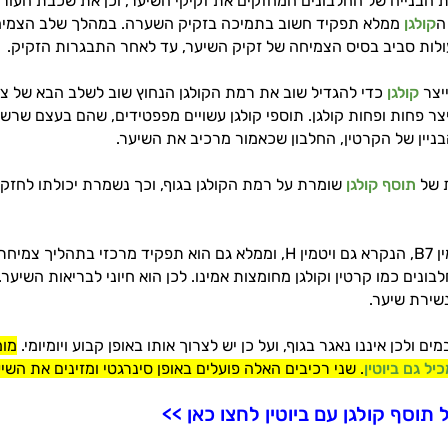
ת הבנייה של החלבונים המחזקים את זקיקי השיער, וכן את שכבת העו
ה
קולגן
ממלא תפקיד חשוב בתמיכה בזקיק השערה. במהלך שלב הצמיחה
ולות סביב בסיס הצמיחה של זקיק השיער, עד לאחר התבגרות הזקיק.
יצר
קולגן
ייצר פחות ופחות קולגן. תוספי קולגן עשויים מפפטידים, שהם בעצם שר
הבניין של הקרטין, החלבון שכאמור מרכיב את השיער.
ת של
תוסף קולגן
שומרת על רמת הקולגן בגוף, וכך נשמרת יכולתו לחזק
הוא ויטמין B7, הנקרא גם ויטמין H, וממלא גם הוא תפקיד מרכזי בת
בונים כמו קרטין וקולגן מחומצות אמינו. לכן הוא חיוני לבריאות השיער.
נשירת שיער.
ים ולכן איננו נאגר בגוף, ועל כן יש לצרוך אותו באופן קבוע ויומיומי.
מומ
יל גם ביוטין
. שני רכיבים האלה פועלים באופן סינרגטי ומזינים את השיע
וסף קולגן עם ביוטין לחצו כאן >>