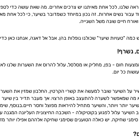
אה שלנו, לכל אחת מאיתנו יש צרכים אחרים. מה שאת עושה כדי לטפ
 עבור נשים אחרות. זה נכון במיוחד כשמדובר בשיער, כי לכל אחת מאית
אורח חיים שונה משל השנייה.
 כמה "טעויות שיער" שכולנו נופלות בהן. אבל אל דאגה, אנחנו כאן כדי
 נשרף!
מצעות חום - בפן, מחליק או מסלסל, עלול להרוס את השערות שלנו לאו
ושות כל יום.
יר על השיער שובר למעשה את קשרי הקרטין, החלבון שמזין את השערה
 מה שמאפשר לשערה להתעצב באופן הרצוי. אך מעבר תדיר בין שיער מ
יער יותר ויותר, והשיער מתחיל להיראות מפוצל וחסר חיים.בנוסף, שי
 השיער עלול לפגוע בקוטיקולה - השכבה החיצונית העליונה המגנה ע
סימני שחיקה. יש כאלה הטוענים שסימני שחיקה אלההם אפילו יותר מזי
ם?