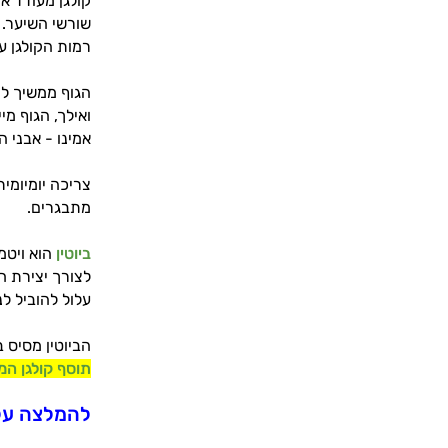
קולגן מעודד א
שורשי השיער. 
רמות הקולגן ע
הגוף ממשיך לי
ואילך, הגוף מ
אמינו - אבני 
צריכה יומיומי
מתבגרים.
ביוטין
לצורך יצירת חל
עלול להוביל ל
הביוטין מסיס במ
תוסף קולגן המכ
להמלצה על ת