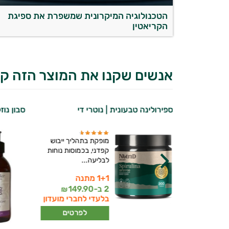
הטכנולוגיה המיקרונית שמשפרת את ספיגת
הקריאטין
אנשים שקנו את המוצר הזה קנ
ליפוזומלי |
ספירולינה טבעונית | נוטרי די
סבון נוזלי 
מופקת בתהליך ייבוש
ומין - שלוש
קפדני, בכמוסות נוחות
ות המתקדמות
לבליעה...
1+1 מתנה
יועץ בריאות אישי AI
2 ב-
149.90
249
₪
₪
בלעדי לחברי מועדון
ברי מועדון
לפרטים
רטים