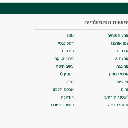
פושים הפופולריים
ומץ תפוחים
ISO
מן אורגנו
דקל ננסי
גנזיום
כורכום
ומגה 3
פרוביוטיקה
ורינגה
עשב חיטה
ולטי ויטמין
ויטמין C
מוציות
סידן
רים
אבקת חלבון
'ינסנג קוריאני
רודיולה
וספי תזונה
כושר וספורט