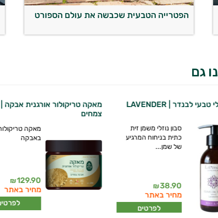
הפטרייה הטבעית שכבשה את עולם הספורט
מ
ו גם
טבעי לבנדר | LAVENDER
מאקה טריקולור אורגנית אבקה |
צמחים
סבון נוזלי משמן זית
מאקה טריקולור 
כתית בניחוח המרגיע
באבקה
של שמן...
129.90
₪
38.90
₪
מחיר באתר
מחיר באתר
לפרטים
לפרטים