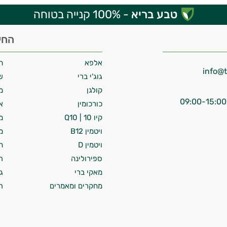
טבע בריא
- 100% קנייה בטוחה
החי
אלפא
ח
גוג'י ברי
ש
קולגן
מ
כורכומין
א
קיו 10 | Q10
מ
ויטמין B12
מ
ויטמין D
ח
ספירולינה
ת
מאקי ברי
ג
מחקרים ומאמרים
ת