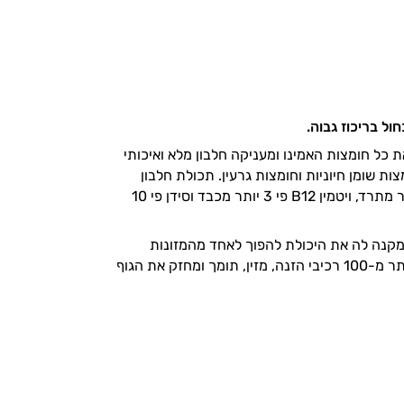
ול בריכוז גבוה.
 כל חומצות האמינו ומעניקה חלבון מלא ואיכותי
 חומצות שומן חיוניות וחומצות גרעין. תכולת חלבון
מרוכזת (פי 300 מבשר) וספיגה אופטימלית 80% (לעומת 20% בשר), ברזל – פי 50 יותר מתרד, ויטמין B12 פי 3 יותר מכבד וסידן פי 10
מקנה לה את היכולת להפוך לאחד מהמזונות
העשירים והמרוכזים ביותר בנוטריינטים שבנמצא עם פרופיל נוטריינטים מיוחד המכיל יותר מ-100 רכיבי הזנה, מזין, תומך ומחזק את הגוף