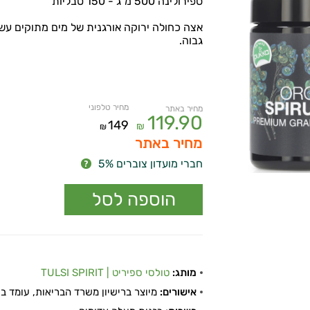
ספירולינה 500 מ"ג - 150 טבליות
אצה כחולה ירוקה אורגנית של מים מתוקים עשירה
גבוה.
מחיר טלפוני
מחיר באתר
119.90
149
₪
₪
מחיר באתר
חברי מועדון צוברים 5%
מותג:
טולסי ספיריט | TULSI SPIRIT
אישורים:
מיוצר ברישיון משרד הבריאות, עומד בתקן