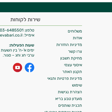
היי,
שירות לקוחות
אני יועץ הבריאות האישי AI של טבע בריא.
טלפון:
03-6485501
משלוחים
התשובות שלי מבוססות על מאגרי מידע קליניים
אימייל:
info@tevabari.co.il
וספרות מקצועית בתחומי הרפואה הטבעית
אודות
ותזונת הספורט.
מדיניות החזרות
שעות הפעילות:
ימים א'-ה' בין השעות 09:00-15:00
צרו קשר
אני כאן כדי לעזור לך להתאים את תוספי
ערבי חג וחג – סגור.
מחיקת חשבון
התזונה ומוצרי הבריאות המדויקים למטרות
איסוף עצמי
ולמצב הגופני שלך, ולהסביר לך אילו רכיבים
עובדים יחד כדי למקסם תוצאות גם בחיי היום
תקנון האתר
יום וגם בתחום הכושר והספורט.
מדיניות פרטיות ותנאי
שימוש
המטרה שלי היא להתאים עבורך המלצות
הצהרת נגישות
אישיות מבוססות מדעית.
מועדון טבע בריא
זה הזמן להתחיל. איך אוכל לעזור?
תכנית שותפים