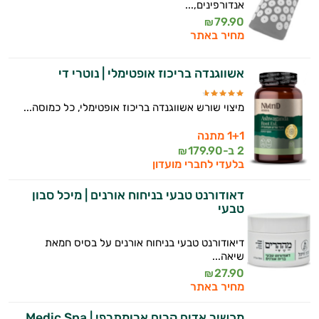
אנדורפינים,...
79.90
₪
מחיר באתר
אשווגנדה בריכוז אופטימלי | נוטרי די
מיצוי שורש אשווגנדה בריכוז אופטימלי, כל כמוסה...
1+1 מתנה
2 ב-
179.90
₪
בלעדי לחברי מועדון
דאודורנט טבעי בניחוח אורנים | מיכל סבון
טבעי
דיאודורנט טבעי בניחוח אורנים על בסיס חמאת
שיאה...
27.90
₪
מחיר באתר
מכשיר אדים קרים ארומתרפי | Medic Spa