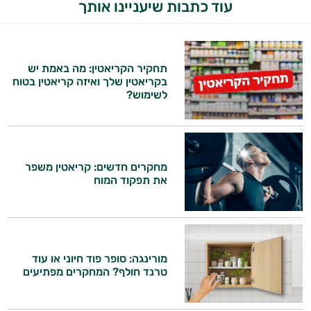
עוד כתבות שיעניינו אותך
תחקיר הקריאטין: מה באמת יש
בקריאטין שלך ואיזה קריאטין בטוח
לשימוש?
היי,
אני יועץ הבריאות האישי AI של טבע בריא.
התשובות שלי מבוססות על מאגרי מידע קליניים
מחקרים חדשים: קריאטין משפר
וספרות מקצועית בתחומי הרפואה הטבעית
את תפקוד המוח
ותזונת הספורט.
אני כאן כדי לעזור לך להתאים את תוספי
התזונה ומוצרי הבריאות המדויקים למטרות
ולמצב הגופני שלך, ולהסביר לך אילו רכיבים
מורינגה: סופר פוד חיוני או עוד
עובדים יחד כדי למקסם תוצאות גם בחיי היום
טרנד חולף? המחקרים מפתיעים
יום וגם בתחום הכושר והספורט.
המטרה שלי היא להתאים עבורך המלצות