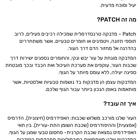
יעיל ומוכח מדעית.
מה זה PATCH?
Patch – מדבקה טרנסדרמלית שמכילה רכיבים פעילים, לרוב
תוספי תזונה, ויטמינים או חומרים טבעיים, אשר משתחררים
בהדרגה אל מחזור הדם דרך העור.
המדבקה מונחת על עור יבש ונקי, והחומרים נספגים ישירות דרך
שכבות העור, עוקפים את מערכת העיכול ואת הכבד ובכך מובטחת
ספיגה יעילה, ללא עומס מיותר על הגוף.
המדבקות עצמן הן מדבקות בד נושמות טבעיות ואלסטיות, אשר
מותאמות באופן הנכון ביותר עבור הגוף שלכם.
איך זה עובד?
העור שלנו מורכב משלוש שכבות: האפידרמיס (חיצונית), הדרמיס
(אמצעית) וההיפודרמיס (שכבת השומן התת-עורית). בין תאי
האפידרמיס נמצאת שכבת הקרנית- מחסום טבעי שמגן על הגוף.
המדבקות שלנו משתמשות בפורמולציות מתקדמות החודרות