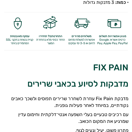
כמות:
3 מדבקות גדולות
מגוון אפשרויות תשלום
משלוחים מהירים
התחרטתם? תחזירו
עסקה מאובטחת
כרטיס אשראי, Google
אפשרות למשלוח מהיום
החזר כספי מלא
בהחזרת
קנייה בטוחה בתקני SSL
Apple Pay, PayPal
Pay,
להיום או 3-5 ימי עסקים
המוצר
המחמירים ביותר
FIX PAIN
מדבקות לסיוע בכאבי שרירים
מדבקת Fix Pain עוזרת לשחרר שרירים תפוסים ולשכך כאבים
נקודתיים, במיוחד לאחר פעילות גופנית.
עם רכיבים טבעיים בעלי השפעה אנטי־דלקתית וחימום עדין
שמרגיע את המקום הכואב.
פתרון פשוט, יעיל ונעים לגוף.