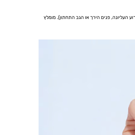
וע העליונה, פנים הירך או הגב התחתון). מומלץ