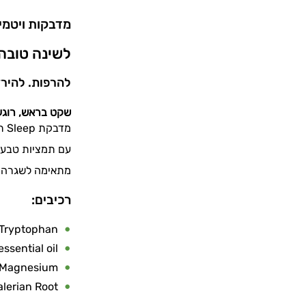
מדבקות ויטמינ
לשינה טובה יותר – ep
להרפות. להיר
שקט בראש, רוגע
מדבקת Sleep תסייע לעבור משגרת היום למצב של רוגע מוחלט.
עם תמציות טבעיו
מתאימה לשגרה קב
רכיבים:
Tryptophan
ssential oil
Magnesium
alerian Root