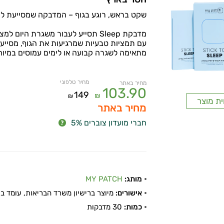
שקט בראש, רוגע בגוף – המדבקה שמסייעת ל
מדבקת Sleep תסייע לעבור משגרת היום למצב של רוגע מוחלט.
עם תמציות טבעיות שמרגיעות את הגוף, מסייעו
מתאימה לשגרה קבועה או לימים עמוסים במיוחד
מחיר טלפוני
מחיר באתר
103.90
149
₪
₪
ית מוצר
מחיר באתר
חברי מועדון צוברים 5%
מותג:
MY PATCH
אישורים:
מיוצר ברישיון משרד הבריאות, עומד בתקן
כמות:
30 מדבקות