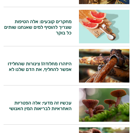
עובדים יחד כדי למקסם תוצאות גם בחיי היום
יום וגם בתחום הכושר והספורט.
מחקרים קובעים: אלה הטיפות
המטרה שלי היא להתאים עבורך המלצות
שצריך להוסיף למים שאנחנו שותים
אישיות מבוססות מדעית.
כל בוקר
זה הזמן להתחיל. איך אוכל לעזור?
היזהרו מחלודה! צינורות שהחלידו
אפשר להחליף, את הדם שלנו לא
עכשיו זה מדעי: אלה הפטריות
האחראיות לבריאות המין האנושי