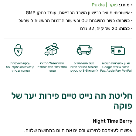
מותג:
פוקה | Pukka
אישורים:
מיוצר ברישיון משרד הבריאות, עומד בתקן GMP
כשרות:
כשר בהשגחת OU ובאישור הרבנות הראשית לישראל
כמות:
20 שקיקים, 32 גרם
מגוון אפשרויות תשלום
משלוחים מהירים
התחרטתם? תחזירו
עסקה מאובטחת
כרטיס אשראי, Google
אפשרות למשלוח מהיום
החזר כספי מלא
בהחזרת
קנייה בטוחה בתקני SSL
Apple Pay, PayPal
Pay,
להיום או 3-5 ימי עסקים
המוצר
המחמירים ביותר
חליטת תה נייט טיים פירות יער של
פוקה
Night Time Berry
אפשרו לעצמכם להירגע ולסיים את היום בתחושת שלווה.