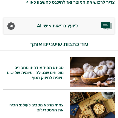
צריך לרכוש את המוצר ואז
להיכנס לחשבון כאן >
ליועץ בריאות אישי AI
עוד כתבות שיעניינו אותך
היי,
סבתא תמיד צודקת: מחקרים
אני יועץ הבריאות האישי AI של טבע בריא.
מוכיחים שנטילה יומיומית של שום
חיונית לחיזוק הגוף
התשובות שלי מבוססות על מאגרי מידע קליניים
וספרות מקצועית בתחומי הרפואה הטבעית
ותזונת הספורט.
צמחי מרפא מסביב לעולם: הכירו
אני כאן כדי לעזור לך להתאים את תוספי
את האסטרגלוס
התזונה ומוצרי הבריאות המדויקים למטרות
ולמצב הגופני שלך, ולהסביר לך אילו רכיבים