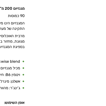
מגנזיום 200 מ”ג בתוספת ג’ינגר, B6, ואשלגן.
90 כמוסות
התקינה של מערכו
מרבית האוכלוסיי
מגוונת, מחזור ב
בספיגת המגנזיום
wise blend: שילוב חכם וייחודי של ויטמינים, מינרלים וצמחים
מכיל מגנזיום 200 מ”ג (ממקור ציטראט ואוקסיד): תרכובות בעלות זמינות ביולוגית גבוהה
ויטמין B6: חיוני לתהליך חילוף החומרים של המגנזיום
אשלגן: מינרל
ג’ינג’ר: מהוו
אופן השימוש: