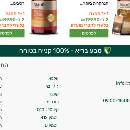
הנחקרות ביותר...
רכיבים...
1+1 מתנה
1+1 מתנה
2 ב-
199.90
2 ב-
89.90
₪
₪
בלעדי לחברי מועדון
בלעדי לחברי 
לפרטים
לפרטים
טבע בריא
- 100% קנייה בטוחה
החי
אלפא
ח
גוג'י ברי
ש
קולגן
מ
כורכומין
א
קיו 10 | Q10
מ
ויטמין B12
מ
ויטמין D
ח