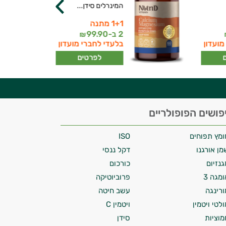
המינרלים סידן...
1+1 מתנה
2 ב-
99.90
₪
מועדון
בלעדי לחברי מועדון
לפרטים
פושים הפופולריים
ומץ תפוחים
ISO
מן אורגנו
דקל ננסי
גנזיום
כורכום
ומגה 3
פרוביוטיקה
ורינגה
עשב חיטה
ולטי ויטמין
ויטמין C
מוציות
סידן