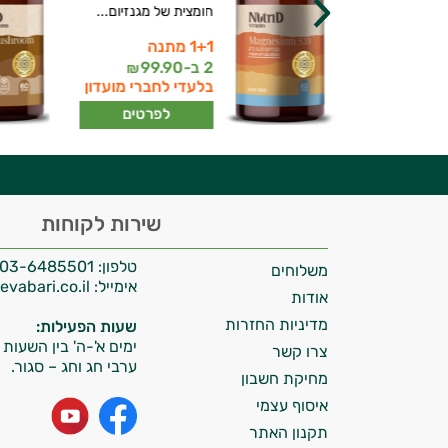
חומצית של מגנזיום...
1+1 מתנה
יועץ בריאות אישי AI
2 ב-
99.90
179
₪
₪
בלעדי לחברי מועדון
ברי מועדון
לפרטים
רטים
היי,
שירות לקוחות
אני יועץ הבריאות האישי AI של טבע בריא.
טלפון:
03-6485501
משלוחים
התשובות שלי מבוססות על מאגרי מידע קליניים
אימייל:
info@tevabari.co.il
וספרות מקצועית בתחומי הרפואה הטבעית
אודות
ותזונת הספורט.
מדיניות החזרות
שעות הפעילות:
ימים א'-ה' בין השעות 09:00-15:00
צרו קשר
אני כאן כדי לעזור לך להתאים את תוספי
ערבי חג וחג – סגור.
מחיקת חשבון
התזונה ומוצרי הבריאות המדויקים למטרות
איסוף עצמי
ולמצב הגופני שלך, ולהסביר לך אילו רכיבים
עובדים יחד כדי למקסם תוצאות גם בחיי היום
תקנון האתר