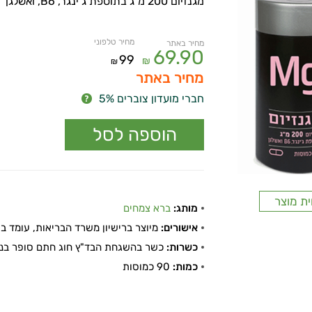
מגנזיום 200 מ”ג בתוספת ג’ינגר, B6, ואשלגן
מחיר טלפוני
מחיר באתר
69.90
99
₪
₪
מחיר באתר
חברי מועדון צוברים 5%
ית מוצר
מותג:
ברא צמחים
אישורים:
מיוצר ברישיון משרד הבריאות, עומד בתקן
כשרות:
כשר בהשגחת הבד"ץ חוג חתם סופר בני
כמות:
90 כמוסות