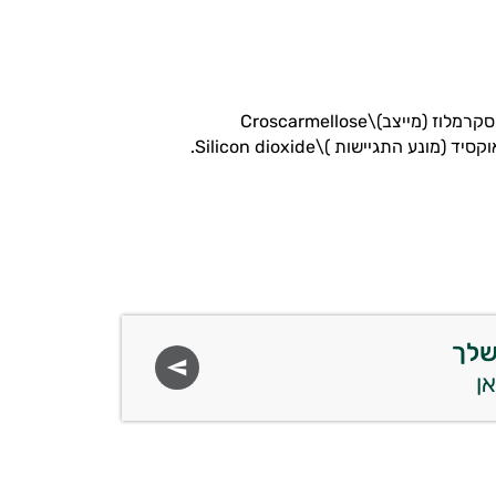
צלולוז (מונע התגיישות)\MCC מגנזיום אוקסיד, מגנזיום ציטראט, ויטמין B6, ג’ינג’ר, קרוסקרמלוז (מייצב)\Croscarmellose
שלך