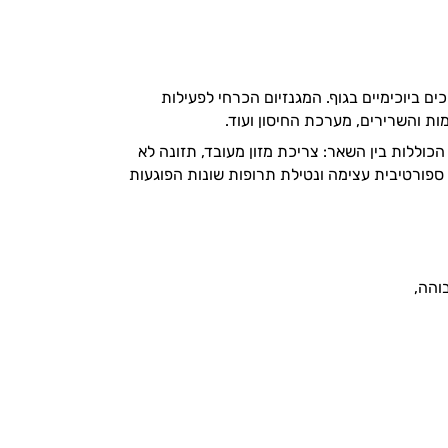
מינרל חשוב ביותר בגוף האדם ומשמש כאבן יסוד חיונית למעל 300 תהליכים ביוכימיים בגוף. המגנזיום הכרחי לפעילות
ת והשרירים, מערכת החיסון ועוד.
כוללות בין השאר: צריכת מזון מעובד, תזונה לא
ת ספורטיבית עצימה ונטילת תרופות שונות הפוגעות