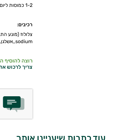
1-2 כמוסות ליום עם מעט מים לפני הארוחות.
רכיבים:
,sodium,אשלגן, מגנזיום סטארט (מונע התגיישות) Magnesium stearate, סיליקה דיאוקסיד (מונע התגיישות )\Silicon dioxide.
רוצה להוסיף ה
צריך לרכוש את
עוד כתבות שיעניינו אותך