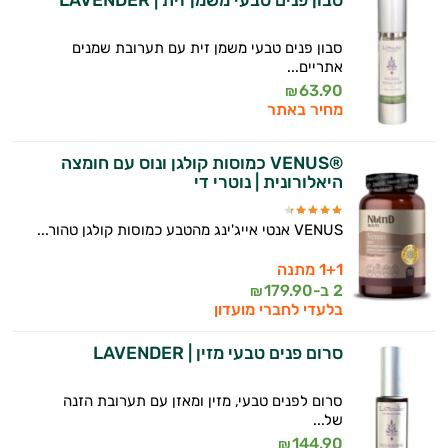
סבון פנים טבעי משמן זית | LAVENDER
סבון פנים טבעי משמן זית עם תערובת שמנים
אתריים...
63.90
₪
מחיר באתר
®VENUS כמוסות קולגן ונוס עם חומצה
היאלורונית | נוטרי די
VENUS אנטי אייג'ינג מהטבע כמוסות קולגן טהור...
1+1 מתנה
2 ב-
179.90
₪
בלעדי לחברי מועדון
סרום פנים טבעי מזין | LAVENDER
סרום לפנים טבעי, מזין ומאזן עם תערובת הזנה
של...
144.90
₪