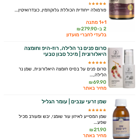
פורמולה ייחודית הכוללת גלוקוזמין, כונדרואיטין...
1+1 מתנה
2 ב-
279.90
₪
בלעדי לחברי מועדון
סרום פנים נר הלילה, רוז-היפ וחומצה
היאלורונית | מיכל סבון טבעי
סרום פנים על בסיס חומצה היאלורונית, שמן נר
הלילה,...
69.90
₪
מחיר באתר
שמן זרעי ענבים | עומר הגליל
שמן המסייע לאיזון עור שומני, יבש ומעורב מכיל
שפע...
21.90
₪
מחיר באתר