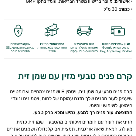
אישורים:
מיוצר ברישיון משרד הבריאות, עומד בתקן GMP
כמות:
30 מ"ל
מגוון אפשרויות תשלום
משלוחים מהירים
התחרטתם? תחזירו
עסקה מאובטחת
כרטיס אשראי, Google
אפשרות למשלוח מהיום
החזר כספי מלא
בהחזרת
קנייה בטוחה בתקני SSL
Apple Pay, PayPal
Pay,
להיום או 3-5 ימי עסקים
המוצר
המחמירים ביותר
קרם פנים טבעי מזין עם שמן זית
קרם פנים טבעי עם שמן זית, ויטמין E ושמנים צמחיים וארומטיים
שיעניק לעור הפנים שלך הזנה עמוקה של לחות, ויטמינים ונוגדי
חימצון, לשימוש יומיומי.
התוצאה: עור פנים רך למגע, גמיש ומלא ברק טבעי.
הזיני את העור עם חומרים איכותיים מהטבע – שמן זית כתית
מעולה, חמאת שיאה אורגנית, תמצית אם קלנדולה ושמנים אתרים
טהורים המעניקים לו ניחוח יוצא דופן שפשוט כייף למרוח על עור