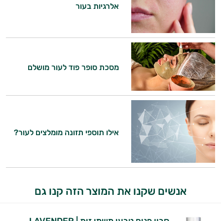
אלרגיות בעור
היי,
אני יועץ הבריאות האישי AI של טבע בריא.
התשובות שלי מבוססות על מאגרי מידע קליניים
וספרות מקצועית בתחומי הרפואה הטבעית
ותזונת הספורט.
מסכת סופר פוד לעור מושלם
אני כאן כדי לעזור לך להתאים את תוספי
התזונה ומוצרי הבריאות המדויקים למטרות
ולמצב הגופני שלך, ולהסביר לך אילו רכיבים
עובדים יחד כדי למקסם תוצאות גם בחיי היום
יום וגם בתחום הכושר והספורט.
אילו תוספי תזונה מומלצים לעור?
המטרה שלי היא להתאים עבורך המלצות
אישיות מבוססות מדעית.
זה הזמן להתחיל. איך אוכל לעזור?
אנשים שקנו את המוצר הזה קנו גם