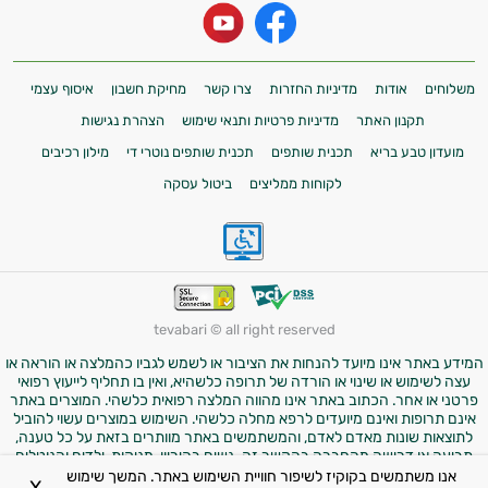
משלוחים
אודות
מדיניות החזרות
צרו קשר
מחיקת חשבון
איסוף עצמי
תקנון האתר
מדיניות פרטיות ותנאי שימוש
הצהרת נגישות
מועדון טבע בריא
תכנית שותפים
תכנית שותפים נוטרי די
מילון רכיבים
לקוחות ממליצים
ביטול עסקה
tevabari © all right reserved
המידע באתר אינו מיועד להנחות את הציבור או לשמש לגביו כהמלצה או הוראה או
עצה לשימוש או שינוי או הורדה של תרופה כלשהיא, ואין בו תחליף לייעוץ רפואי
פרטני או אחר. הכתוב באתר אינו מהווה המלצה רפואית כלשהי. המוצרים באתר
אינם תרופות ואינם מיועדים לרפא מחלה כלשהי. השימוש במוצרים עשוי להוביל
לתוצאות שונות מאדם לאדם, והמשתמשים באתר מוותרים בזאת על כל טענה,
תביעה או דרישה מהחברה בהקשר זה. נשים בהיריון, מניקות, ילדים והנוטלים
תרופות מרשם – יש להיוועץ ברופא לפני השימוש במוצרים. התמונות באתר הן
אנו משתמשים בקוקיז לשיפור חוויית השימוש באתר. המשך שימוש