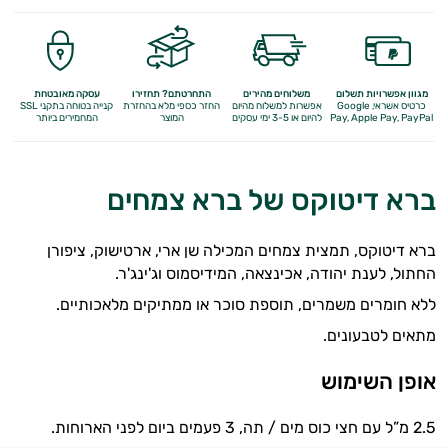
מגוון אפשרויות תשלום
משלוחים מהירים
התחרטתם? תחזירו
עסקה מאובטחת
כרטיס אשראי, Google
אפשרות למשלוח מהיום
החזר כספי מלא
בהחזרת
קנייה בטוחה בתקני SSL
Apple Pay, PayPal
Pay,
להיום או 3-5 ימי עסקים
המוצר
המחמירים ביותר
ברא דיטוקס של ברא צמחים
ברא דיטוקס, תמצית צמחים המכילה שן ארי, ארטישוק, ציפורן
החתול, לענת יהודה, אכינצאה, המידיסמוס וג'ינג'ר.
ללא חומרים משמרים, תוספת סוכר או ממתיקים מלאכותיים.
מתאים לטבעונים.
אופן השימוש
2.5 מ”ל עם חצי כוס מים / תה, 3 פעמים ביום לפני הארוחות.