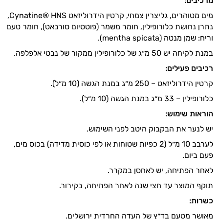
מרכיבים:
מים מטוהרים, גליצרין צמחי, קרטין הידרוליזאט Cynatine® HNS,
נתרן נחושת כלורופילין, חומר משמר (פוטסיום סורבאט), חומר טעם
וריח: שמן מנטה (mentha spicata).
במנת לקיחה יש 50 מ״ג של כלורופילין ממקור של נבטי אלפלפה.
רכיבים פעילים:
קרטין הידרוליזאט – 250 מ״ג במנת הגשה (10 מ״ל).
כלורופילין – 33 מ״ג במנת הגשה (10 מ״ל).
הוראות שימוש:
יש לנער את הבקבוק היטב לפני השימוש.
לערבב 10 מ״ל (2 כפיות שטוחות או לפי כוסית מדידה) בכוס מים,
פעם ביום.
לאחר הפתיחה, יש לאחסן במקרר.
תוקף המוצר עד חצי שנה לאחר הפתיחה, בקירור.
כשרות:
מאושר מטעם בד״ץ של העדה החרדית ירושלים.