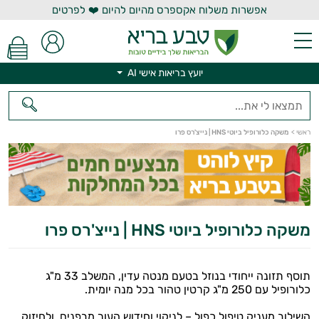
אפשרות משלוח אקספרס מהיום להיום ❤️ לפרטים
יועץ בריאות אישי AI
ראשי
>
משקה כלורופיל ביוטי HNS | נייצ'רס פרו
יועץ בריאות אישי AI
משקה כלורופיל ביוטי HNS | נייצ'רס פרו
תוסף תזונה ייחודי בנוזל בטעם מנטה עדין, המשלב 33 מ"ג
כלורופיל עם 250 מ"ג קרטין טהור בכל מנה יומית.
השילוב מעניק טיפול כפול – לניקוי וחידוש העור מבפנים, ולחיזוק