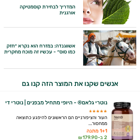
המדריך לבחירת קוסמטיקה
אורגנית
היי,
אני יועץ הבריאות האישי AI של טבע בריא.
אשווגנדה: במזרח הוא נקרא ״חזק
התשובות שלי מבוססות על מאגרי מידע קליניים
כמו סוס״ - עכשיו זה מוכח מחקרית
וספרות מקצועית בתחומי הרפואה הטבעית
ותזונת הספורט.
אני כאן כדי לעזור לך להתאים את תוספי
התזונה ומוצרי הבריאות המדויקים למטרות
אנשים שקנו את המוצר הזה קנו גם
ולמצב הגופני שלך, ולהסביר לך אילו רכיבים
עובדים יחד כדי למקסם תוצאות גם בחיי היום
יום וגם בתחום הכושר והספורט.
נוטרי גלאם® - היופי מתחיל מבפנים | נוטרי די
המטרה שלי היא להתאים עבורך המלצות
העור והציפורניים הם הראשונים להיפגע כתוצאה
אישיות מבוססות מדעית.
ממחסור...
1+1 מתנה
זה הזמן להתחיל. איך אוכל לעזור?
2 ב-
179.90
₪