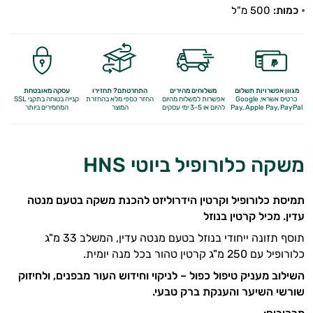
כמות:
500 מ"ל
מגוון אפשרויות תשלום
משלוחים מהירים
התחרטתם? תחזירו
עסקה מאובטחת
כרטיס אשראי, Google
אפשרות למשלוח מהיום
החזר כספי מלא
בהחזרת
קנייה בטוחה בתקני SSL
Apple Pay, PayPal
Pay,
להיום או 3-5 ימי עסקים
המוצר
המחמירים ביותר
משקה כלורופיל ביוטי HNS
תמיסת כלורופיל וקרטין הידרוליזט להכנת משקה בטעם מנטה
עדין. מכיל קרטין בנוזל
תוסף תזונה ייחודי בנוזל בטעם מנטה עדין, המשלב 33 מ"ג
כלורופיל עם 250 מ"ג קרטין טהור בכל מנה יומית.
השילוב מעניק טיפול כפול – לניקוי וחידוש העור מבפנים, ולחיזוק
שורשי השיער והענקת ברק טבעי.