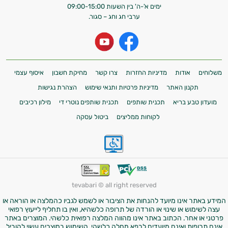
ימים א'-ה' בין השעות 09:00-15:00
ערבי חג וחג – סגור.
משלוחים
אודות
מדיניות החזרות
צרו קשר
מחיקת חשבון
איסוף עצמי
תקנון האתר
מדיניות פרטיות ותנאי שימוש
הצהרת נגישות
מועדון טבע בריא
תכנית שותפים
תכנית שותפים נוטרי די
מילון רכיבים
לקוחות ממליצים
ביטול עסקה
tevabari © all right reserved
המידע באתר אינו מיועד להנחות את הציבור או לשמש לגביו כהמלצה או הוראה או
עצה לשימוש או שינוי או הורדה של תרופה כלשהיא, ואין בו תחליף לייעוץ רפואי
פרטני או אחר. הכתוב באתר אינו מהווה המלצה רפואית כלשהי. המוצרים באתר
אינם תרופות ואינם מיועדים לרפא מחלה כלשהי. השימוש במוצרים עשוי להוביל