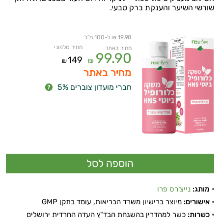
שורשי השיער והענקת ברק טבעי.
19.98 ₪ ל-100 מ"ל
מחיר טלפוני
מחיר באתר
99.90
149
₪
₪
מחיר באתר
חברי מועדון צוברים 5%
מותג:
נייצ׳רס פרו
אישורים:
מיוצר ברישיון משרד הבריאות, עומד בתקן GMP
כשרות:
כשר למהדרין בהשגחת הבד"ץ העדה החרדית ירושלים