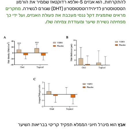
להתקרחות, הוא אנזים 5-אלפא רדוקטאז שממיר את הורמון
הטסטוסטרון לדיהידרוטסטוסטרון (DHT) שגורם לנשירה.
מחקרים
מראים שתמצית דקל ננסי מעכבת את פעולת האנזים, ועל ידי כך
מפחיתה נשירת שיער ומעודדת צמיחה שלו
.
היי,
אני יועץ הבריאות האישי AI של טבע בריא.
התשובות שלי מבוססות על מאגרי מידע קליניים
וספרות מקצועית בתחומי הרפואה הטבעית
אבץ
הוא מינרל חיוני הממלא תפקיד קריטי בבריאות השיער