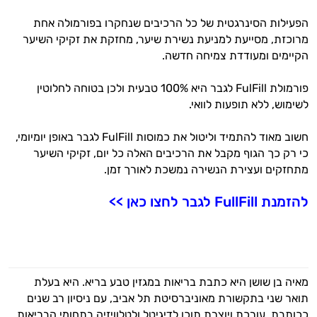
הפעילות הסינרגטית של כל הרכיבים שנחקרו בפורמולה אחת
מרוכזת, מסייעת למניעת נשירת שיער, מחזקת את זקיקי השיער
הקיימים ומעודדת צמיחה חדשה.
פורמולת FulFill לגבר היא 100% טבעית ולכן בטוחה לחלוטין
לשימוש, ללא תופעות לוואי.
חשוב מאוד להתמיד וליטול את כמוסות FulFill לגבר באופן יומיומי,
כי רק כך הגוף מקבל את הרכיבים האלה כל יום, זקיקי השיער
מתחזקים ועצירת הנשירה נמשכת לאורך זמן.
להזמנת FullFill לגבר לחצו כאן >>
מאיה בן שושן היא כתבת בריאות במגזין טבע בריא. היא בעלת
תואר שני בתקשורת מאוניברסיטת תל אביב, עם ניסיון רב שנים
ככותבת, עורכת ויוצרת תוכן לדיגיטל ולטלוויזיה בתחומי הבריאות,