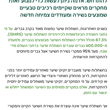
להתרחש. אז מה ניתן לעשות כדי למנוע זאת?
מחקרים מראים שקיימים רכיבים טבעיים
שמונעים נשירה ומעודדים צמיחה חדשה
בשנים האחרונות, השתלות שיער נפוצות מאוד בקרב גברים.
על פי
נתוני האגודה הבינלאומית לכירורגיית השתלות שיער (ISHRS),
87.3% מכלל הליכי השתלות השיער מבוצעים בגברים, ולמעלה
מ-600,000 גברים עוברים השתלת שיער ברחבי העולם מדי
שנה.
מעל 95% ממקרי נשירת השיער אצל גברים מיוחסים
להתקרחות תורשתית.
בהשתלות שיער מועברים זקיקי שיער מאזורים עמידים יותר בפני
התקרחות, לרוב מהחלק האחורי והצדי של הראש, לאזורים דלילים
או קירחים. על פי המחקרים, זקיקי שיער מושתלים עמידים יחסית
להתקרחות,
אולם במקרים מסוימים גם השיער המושתל ייחלש או
ינשור עם הזמן
.
אך השתלת שיער אינה עוצרת את נשירת השיער הקיים והמקורי