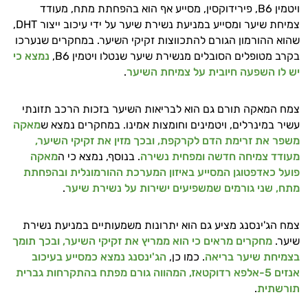
ויטמין B6, פירידוקסין, מסייע אף הוא בהפחתת מתח, מעודד
צמיחת שיער ומסייע במניעת נשירת שיער על ידי עיכוב ייצור DHT,
שהוא ההורמון הגורם להתכווצות זקיקי השיער. במחקרים שנערכו
בקרב מטופלים הסובלים מנשירת שיער שנטלו ויטמין B6,
נמצא כי
יש לו השפעה חיובית על צמיחת השיער
.
צמח המאקה תורם גם הוא לבריאות השיער בזכות הרכב תזונתי
עשיר במינרלים, ויטמינים וחומצות אמינו. במחקרים נמצא ש
מאקה
משפר את זרימת הדם לקרקפת, ובכך מזין את זקיקי השיער,
מעודד צמיחה חדשה ומפחית נשירה
. בנוסף, נמצא כי ה
מאקה
פועל כאדפטוגן המסייע באיזון המערכת ההורמונלית ובהפחתת
מתח, שני גורמים שמשפיעים ישירות על נשירת שיער
.
צמח הג'ינסנג מציע גם הוא יתרונות משמעותיים במניעת נשירת
שיער.
מחקרים מראים כי הוא ממריץ את זקיקי השיער, ובכך תומך
בצמיחת שיער בריאה
. כמו כן,
הג'ינסנג נמצא כמסייע בעיכוב
אנזים 5-אלפא רדוקטאז, המהווה גורם מפתח בהתקרחות גברית
תורשתית
.