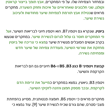
ותזונת הספורט.
ובמחזור הצמיחה שלו. על פי המחקרים,
אבץ תומך בייצור קראטין
וקולגן, שני חלבונים שאחראיים על איכות וחוזק השערה
. מחקרים
אני כאן כדי לעזור לך להתאים את תוספי
מראים ש
נטילת אבץ תורמת לצמיחת שיער מחודשת ולעיכוב
התזונה ומוצרי הבריאות המדויקים למטרות
נשירת שיער
.
ולמצב הגופני שלך, ולהסביר לך אילו רכיבים
עובדים יחד כדי למקסם תוצאות גם בחיי היום
ביוטין
, שנקרא גם ויטמין B7, הוא ויטמין חיוני לבריאות השיער, ו
על
יום וגם בתחום הכושר והספורט.
פי המחקרים חוסר בו עלול לגרום לנשירת שיער
. במחקרים שנעשו
בקרב אנשים הסובלים מנשירת שיער נ
מצא כי צריכה של ביוטין
המטרה שלי היא להתאים עבורך המלצות
אישיות מבוססות מדעית.
מחזקת את שורשי השיער, מעודדת צמיחה של שיער חדש
ומפחיתה נשירה
.
זה הזמן להתחיל. איך אוכל לעזור?
קבוצת ויטמיני
B
כגון
B5 ,B3
ו
-
B6
חיוניים גם הם לבריאות
הקרקפת והשיער.
ויטמין B3, ניאצין, נמצא במחקרים כ
מייעל את זרימת הדם
לקרקפת, ובכך מספק חמצן והזנה לזקיקי השיער
.
מחקרים מראים כי ויטמין B5, חומצה פנטותנית, מסייע בהפחתת
מצבי סטרס, שהם גורם שכיח לנשירת שיער [9]. עוד נמצא כי