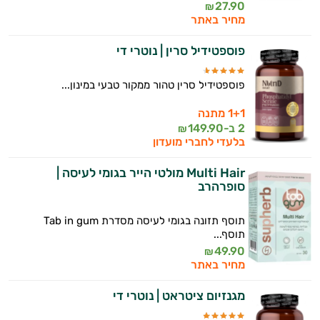
27.90
₪
מחיר באתר
פוספטידיל סרין | נוטרי די
פוספטידיל סרין טהור ממקור טבעי במינון...
1+1 מתנה
2 ב-
149.90
₪
בלעדי לחברי מועדון
Multi Hair מולטי הייר בגומי לעיסה |
סופרהרב
תוסף תזונה בגומי לעיסה מסדרת Tab in gum
תוסף...
49.90
₪
מחיר באתר
מגנזיום ציטראט | נוטרי די