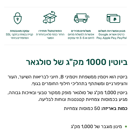
מגוון אפשרויות תשלום
משלוחים מהירים
התחרטתם? תחזירו
עסקה מאובטחת
כרטיס אשראי, Google
אפשרות למשלוח מהיום
החזר כספי מלא
בהחזרת
קנייה בטוחה בתקני SSL
Apple Pay, PayPal
Pay,
להיום או 3-5 ימי עסקים
המוצר
המחמירים ביותר
ביוטין 1000 מק"ג של סולגאר
ביוטין הוא ויטמין ממשפחת ויטמיני B, חיוני לבריאות השיער, העור
והציפורניים ומשתתף בתהליכי חילוף החומרים בגוף.
ביוטין 1,000 מק"ג של סולגאר מופק ממקור טבעי ובאיכות גבוהה,
מגיע בכמוסות צמחיות קטנטנות ונוחות לבליעה.
כמות באריזה:
50 כמוסות צמחיות
מינון מוגבר של 1,000 מק"ג