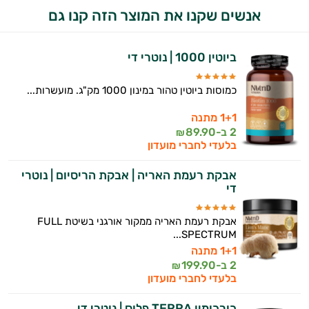
אני יועץ הבריאות האישי AI של טבע בריא.
אנשים שקנו את המוצר הזה קנו גם
התשובות שלי מבוססות על מאגרי מידע קליניים
וספרות מקצועית בתחומי הרפואה הטבעית
ביוטין 1000 | נוטרי די
ותזונת הספורט.
כמוסות ביוטין טהור במינון 1000 מק"ג. מועשרות...
אני כאן כדי לעזור לך להתאים את תוספי
התזונה ומוצרי הבריאות המדויקים למטרות
1+1 מתנה
ולמצב הגופני שלך, ולהסביר לך אילו רכיבים
2 ב-
89.90
₪
עובדים יחד כדי למקסם תוצאות גם בחיי היום
בלעדי לחברי מועדון
יום וגם בתחום הכושר והספורט.
אבקת רעמת האריה | אבקת הריסיום | נוטרי
המטרה שלי היא להתאים עבורך המלצות
די
אישיות מבוססות מדעית.
אבקת רעמת האריה ממקור אורגני בשיטת FULL
זה הזמן להתחיל. איך אוכל לעזור?
SPECTRUM...
1+1 מתנה
2 ב-
199.90
₪
בלעדי לחברי מועדון
כורכומין TERRA פלוס | נוטרי די