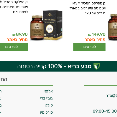
קומפלק
קומפלקס המכיל MSM
ויטמינים ומינרלים, 
ויטמינים ומינרלים במארז
לצמחוניים
מוגדל של 120
89.90
149.90
₪
₪
מחיר באתר
מחיר באתר
לפרטים
לפרטים
טבע בריא
- 100% קנייה בטוחה
החי
אלפא
ח
גוג'י ברי
ש
קולגן
מ
כורכומין
א