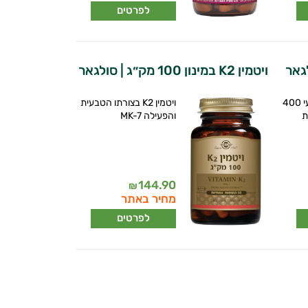
לפרטים
ויטמין K2 במינון 100 מק״ג | סולגאר
ויטמין E ממקור טבעי 400
ויטמין K2 בצורתו הטבעית
ת
והפעילה MK-7
144.90
₪
מחיר באתר
לפרטים