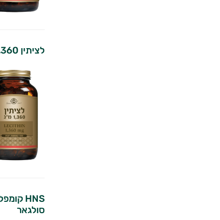
לציתין 1,360 מ״ג | סולגאר
סולגאר