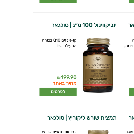
אר
יוביקווינול 100 מ״ג | סולגאר
ה
קו-אנזים Q10 בצורה
יטמין
הפעילה שלו
199.90
₪
מחיר באתר
לפרטים
תמצית שורש ליקוריץ | סולגאר
 מוגבר
כמוסות תמצית שורש