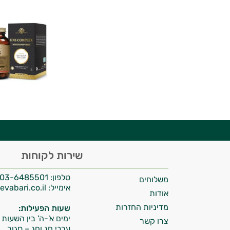
יועץ בריאות אישי AI
היי,
שירות לקוחות
אני יועץ הבריאות האישי AI של טבע בריא.
טלפון:
03-6485501
משלוחים
התשובות שלי מבוססות על מאגרי מידע קליניים
אימייל:
info@tevabari.co.il
וספרות מקצועית בתחומי הרפואה הטבעית
אודות
ותזונת הספורט.
מדיניות החזרות
שעות הפעילות:
ימים א'-ה' בין השעות 09:00-15:00
צרו קשר
אני כאן כדי לעזור לך להתאים את תוספי
ערבי חג וחג – סגור.