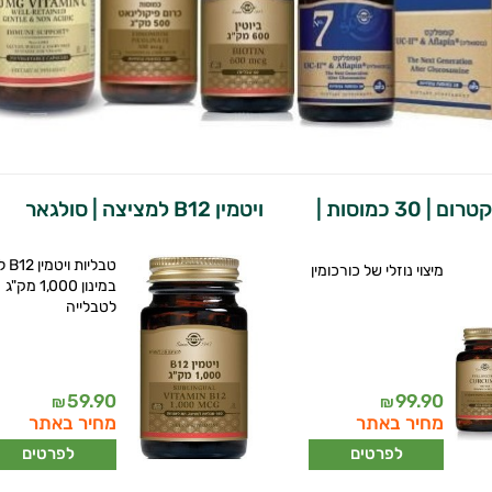
כורכומין ספקטרום | 30 כמוסות |
ויטמין B12 למציצה | סולגאר
טבליו
מיצוי נוזלי של כורכומין
במינון 1,000 מק"ג
לטבלייה
59.90
99.90
₪
₪
מחיר באתר
מחיר באתר
לפרטים
לפרטים