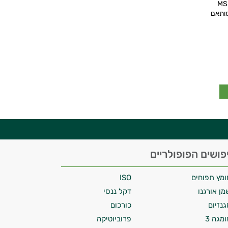
ס המכיל MSM
מותאם
פושים הפופולריים
ומץ תפוחים
ISO
מן אורגנו
דקל ננסי
גנזיום
כורכום
ומגה 3
פרוביוטיקה