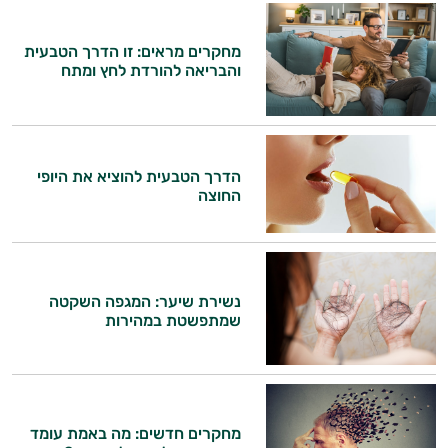
קוסמטיקה
מחקרים מראים: זו הדרך הטבעית
והבריאה להורדת לחץ ומתח
אורגנית
מותגים
היגיינת
הדרך הטבעית להוציא את היופי
החוצה
הפה
היגיינה
נשית
נשירת שיער: המגפה השקטה
שמתפשטת במהירות
טיפוח
הציפורניים
והשיער
מחקרים חדשים: מה באמת עומד