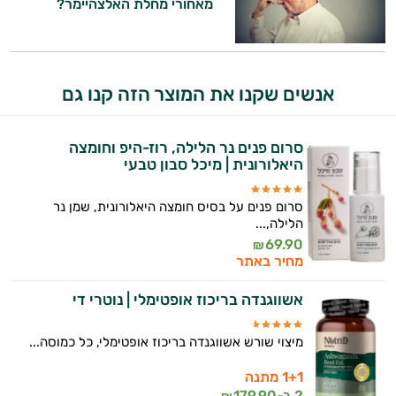
מאחורי מחלת האלצהיימר?
אביזרי
טיפוח
היי,
אני יועץ הבריאות האישי AI של טבע בריא.
הגנה
אנשים שקנו את המוצר הזה קנו גם
התשובות שלי מבוססות על מאגרי מידע קליניים
מהשמש
וספרות מקצועית בתחומי הרפואה הטבעית
ותזונת הספורט.
סרום פנים נר הלילה, רוז-היפ וחומצה
היאלורונית | מיכל סבון טבעי
אני כאן כדי לעזור לך להתאים את תוספי
התזונה ומוצרי הבריאות המדויקים למטרות
סרום פנים על בסיס חומצה היאלורונית, שמן נר
ולמצב הגופני שלך, ולהסביר לך אילו רכיבים
הלילה,...
עובדים יחד כדי למקסם תוצאות גם בחיי היום
69.90
₪
מחיר באתר
יום וגם בתחום הכושר והספורט.
אשווגנדה בריכוז אופטימלי | נוטרי די
המטרה שלי היא להתאים עבורך המלצות
אישיות מבוססות מדעית.
מיצוי שורש אשווגנדה בריכוז אופטימלי, כל כמוסה...
זה הזמן להתחיל. איך אוכל לעזור?
1+1 מתנה
2 ב-
179.90