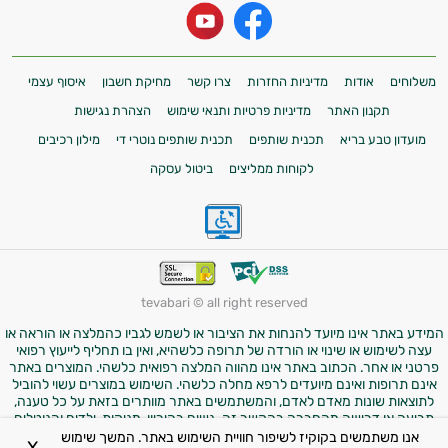
משלוחים
אודות
מדיניות החזרות
צרו קשר
מחיקת חשבון
איסוף עצמי
תקנון האתר
מדיניות פרטיות ותנאי שימוש
הצהרת נגישות
מועדון טבע בריא
תכנית שותפים
תכנית שותפים נוטרי די
מילון רכיבים
לקוחות ממליצים
ביטול עסקה
tevabari © all right reserved
המידע באתר אינו מיועד להנחות את הציבור או לשמש לגביו כהמלצה או הוראה או
עצה לשימוש או שינוי או הורדה של תרופה כלשהיא, ואין בו תחליף לייעוץ רפואי
פרטני או אחר. הכתוב באתר אינו מהווה המלצה רפואית כלשהי. המוצרים באתר
אינם תרופות ואינם מיועדים לרפא מחלה כלשהי. השימוש במוצרים עשוי להוביל
לתוצאות שונות מאדם לאדם, והמשתמשים באתר מוותרים בזאת על כל טענה,
תביעה או דרישה מהחברה בהקשר זה. נשים בהיריון, מניקות, ילדים והנוטלים
תרופות מרשם – יש להיוועץ ברופא לפני השימוש במוצרים. התמונות באתר הן
אנו משתמשים בקוקיז לשיפור חוויית השימוש באתר. המשך שימוש