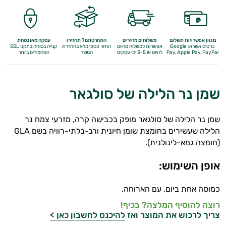
מגוון אפשרויות תשלום
משלוחים מהירים
התחרטתם? תחזירו
עסקה מאובטחת
כרטיס אשראי, Google
אפשרות למשלוח מהיום
החזר כספי מלא
בהחזרת
קנייה בטוחה בתקני SSL
Apple Pay, PayPal
Pay,
להיום או 3-5 ימי עסקים
המוצר
המחמירים ביותר
שמן נר הלילה של סולגאר
שמן נר הלילה של סולגאר מופק בכבישה קרה, מזרעי צמח נר
הלילה שעשירים בחומצת שומן חיונית ורב-בלתי-רוויה בשם GLA
(חומצה גמא-לינולנית).
אנטי
אופן השימוש:
אייג'ינג
כמוסה אחת ביום, עם הארוחה.
טיפוח
רוצה להוסיף המלצה? בכיף!
צריך לרכוש את המוצר ואז
להיכנס לחשבון כאן >
הגוף