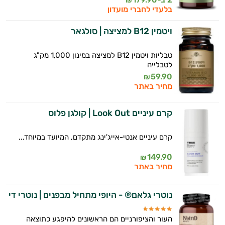
₪
בלעדי לחברי מועדון
ויטמין B12 למציצה | סולגאר
טבליות ויטמין B12 למציצה במינון 1,000 מק"ג
לטבלייה
59.90
₪
מחיר באתר
קרם עיניים Look Out | קולגן פלוס
קרם עיניים אנטי-אייג'ינג מתקדם, המיועד במיוחד...
149.90
₪
מחיר באתר
נוטרי גלאם® - היופי מתחיל מבפנים | נוטרי די
העור והציפורניים הם הראשונים להיפגע כתוצאה