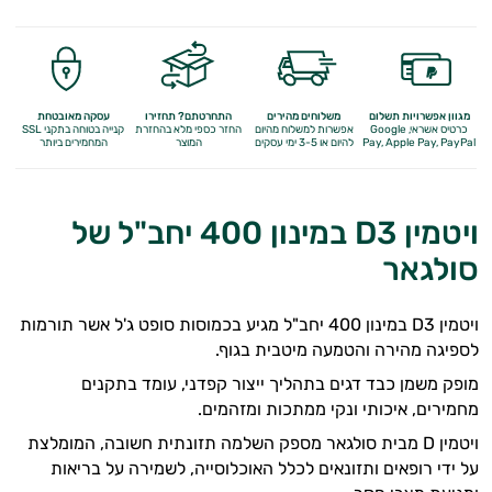
מגוון אפשרויות תשלום
משלוחים מהירים
התחרטתם? תחזירו
עסקה מאובטחת
כרטיס אשראי, Google
אפשרות למשלוח מהיום
החזר כספי מלא
בהחזרת
קנייה בטוחה בתקני SSL
Apple Pay, PayPal
Pay,
להיום או 3-5 ימי עסקים
המוצר
המחמירים ביותר
ויטמין D3 במינון 400 יחב"ל של
סולגאר
ויטמין D3 במינון 400 יחב"ל מגיע בכמוסות סופט ג'ל אשר תורמות
לספיגה מהירה והטמעה מיטבית בגוף.
מופק משמן כבד דגים בתהליך ייצור קפדני, עומד בתקנים
מחמירים, איכותי ונקי ממתכות ומזהמים.
ויטמין D מבית סולגאר מספק השלמה תזונתית חשובה, המומלצת
על ידי רופאים ותזונאים לכלל האוכלוסייה, לשמירה על בריאות