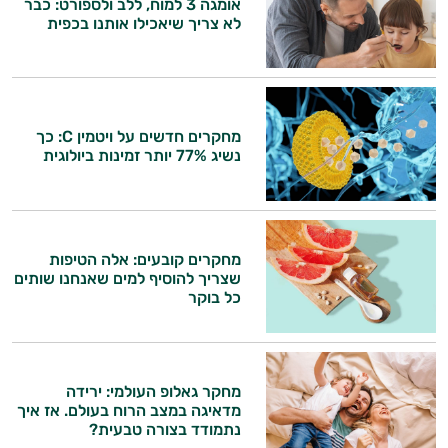
אומגה 3 למוח, ללב ולספורט: כבר
לא צריך שיאכילו אותנו בכפית
מחקרים חדשים על ויטמין C: כך
נשיג 77% יותר זמינות ביולוגית
היי,
אני יועץ הבריאות האישי AI של טבע בריא.
התשובות שלי מבוססות על מאגרי מידע קליניים
מחקרים קובעים: אלה הטיפות
וספרות מקצועית בתחומי הרפואה הטבעית
שצריך להוסיף למים שאנחנו שותים
כל בוקר
ותזונת הספורט.
אני כאן כדי לעזור לך להתאים את תוספי
התזונה ומוצרי הבריאות המדויקים למטרות
ולמצב הגופני שלך, ולהסביר לך אילו רכיבים
מחקר גאלופ העולמי: ירידה
עובדים יחד כדי למקסם תוצאות גם בחיי היום
מדאיגה במצב הרוח בעולם. אז איך
נתמודד בצורה טבעית?
יום וגם בתחום הכושר והספורט.