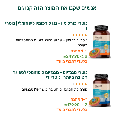
אנשים שקנו את המוצר הזה קנו גם
היי,
אני יועץ הבריאות האישי AI של טבע בריא.
נוטרי כורכומין - ננו כורכומין ליפוזומלי | נוטרי
די
התשובות שלי מבוססות על מאגרי מידע קליניים
וספרות מקצועית בתחומי הרפואה הטבעית
נוטרי כורכומין - שלוש הטכנולוגיות המתקדמות
ותזונת הספורט.
בעולם...
1+1 מתנה
אני כאן כדי לעזור לך להתאים את תוספי
2 ב-
249.90
₪
התזונה ומוצרי הבריאות המדויקים למטרות
בלעדי לחברי מועדון
ולמצב הגופני שלך, ולהסביר לך אילו רכיבים
עובדים יחד כדי למקסם תוצאות גם בחיי היום
נוטרי מגנזיום - מגנזיום ליפוזומלי לספיגה
הטובה ביותר | נוטרי די
יום וגם בתחום הכושר והספורט.
המטרה שלי היא להתאים עבורך המלצות
פורמולת המגנזיום הטובה בישראל! מגנזיום...
אישיות מבוססות מדעית.
1+1 מתנה
2 ב-
179.90
₪
זה הזמן להתחיל. איך אוכל לעזור?
בלעדי לחברי מועדון