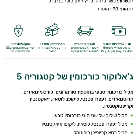
כשרות:
כשר פרווה, בד״ץ חתם סופר בני ברק
כמות:
90 כמוסות
מגוון אפשרויות תשלום
משלוחים מהירים
התחרטתם? תחזירו
עסקה מאובטחת
כרטיס אשראי, Google
אפשרות למשלוח מהיום
החזר כספי מלא
בהחזרת
קנייה בטוחה בתקני SSL
Apple Pay, PayPal
Pay,
להיום או 3-5 ימי עסקים
המוצר
המחמירים ביותר
ג'אלוקור כורכומין של קטגוריה 5
מכיל כורכומין טבעי
בתוספת טורמרונים, כורכומינואידים,
קרוטנואידים, זעפרן פטנטי, ליקופן, לוטאין, זיאקסנטין
וקריפטוקסנטין.
מכיל שילוב של שני סוגי כורכומין טבעי.
מכיל זעפרן פטנטי, לוטאין, ליקופן וזיאקסנטין.
מכיל בטא קריופילן ליפוזומלי.