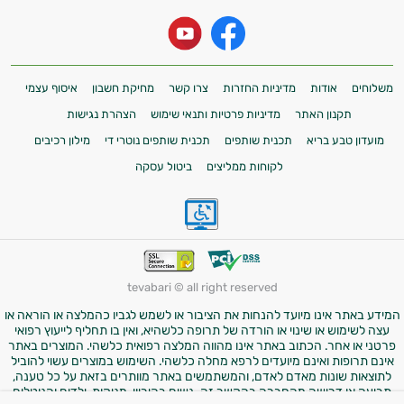
משלוחים
אודות
מדיניות החזרות
צרו קשר
מחיקת חשבון
איסוף עצמי
תקנון האתר
מדיניות פרטיות ותנאי שימוש
הצהרת נגישות
מועדון טבע בריא
תכנית שותפים
תכנית שותפים נוטרי די
מילון רכיבים
לקוחות ממליצים
ביטול עסקה
tevabari © all right reserved
המידע באתר אינו מיועד להנחות את הציבור או לשמש לגביו כהמלצה או הוראה או
עצה לשימוש או שינוי או הורדה של תרופה כלשהיא, ואין בו תחליף לייעוץ רפואי
פרטני או אחר. הכתוב באתר אינו מהווה המלצה רפואית כלשהי. המוצרים באתר
אינם תרופות ואינם מיועדים לרפא מחלה כלשהי. השימוש במוצרים עשוי להוביל
לתוצאות שונות מאדם לאדם, והמשתמשים באתר מוותרים בזאת על כל טענה,
תביעה או דרישה מהחברה בהקשר זה. נשים בהיריון, מניקות, ילדים והנוטלים