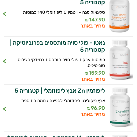
קטגוריה 5
סלינאול מגה - ויטמין C ליפוזומלי 140 כמוסות
147.90
₪
מחיר באתר
נאטו - פולי סויה מותססים בפרוביוטיקה |
קטגוריה 5
כמוסות אבקת פולי סויה מותססת בחיידקי בצילוס
היי,
סוביטיליס,
אני יועץ הבריאות האישי AI של טבע בריא.
159.90
₪
מחיר באתר
התשובות שלי מבוססות על מאגרי מידע קליניים
וספרות מקצועית בתחומי הרפואה הטבעית
ליפוזמין Zn אבץ ליפוזומלי | קטגוריה 5
ותזונת הספורט.
אבץ פיקולינט ליפוזומלי לספיגה גבוהה בתוספת
96.90
אני כאן כדי לעזור לך להתאים את תוספי
₪
מחיר באתר
התזונה ומוצרי הבריאות המדויקים למטרות
ולמצב הגופני שלך, ולהסביר לך אילו רכיבים
עובדים יחד כדי למקסם תוצאות גם בחיי היום
יום וגם בתחום הכושר והספורט.