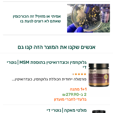
אמיתי או מזויף? זה הכורכומין
שאתם לא רוצים לגעת בו
אנשים שקנו את המוצר הזה קנו גם
גלוקוזמין וכונדרואיטין בתוספת MSM | נוטרי
די
פורמולה ייחודית הכוללת גלוקוזמין, כונדרואיטין...
1+1 מתנה
היי,
2 ב-
279.90
₪
אני יועץ הבריאות האישי AI של טבע בריא.
בלעדי לחברי מועדון
התשובות שלי מבוססות על מאגרי מידע קליניים
מולטי מאקה | נוטרי די