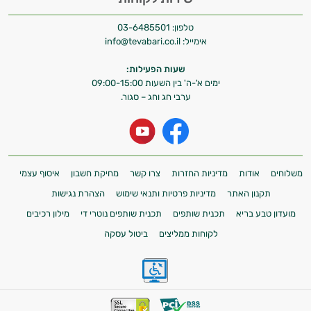
טלפון:
03-6485501
אימייל:
info@tevabari.co.il
שעות הפעילות:
ימים א'-ה' בין השעות 09:00-15:00
ערבי חג וחג – סגור.
משלוחים
אודות
מדיניות החזרות
צרו קשר
מחיקת חשבון
איסוף עצמי
תקנון האתר
מדיניות פרטיות ותנאי שימוש
הצהרת נגישות
מועדון טבע בריא
תכנית שותפים
תכנית שותפים נוטרי די
מילון רכיבים
לקוחות ממליצים
ביטול עסקה