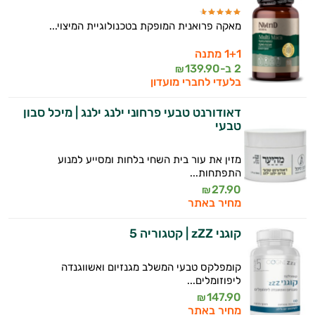
וספרות מקצועית בתחומי הרפואה הטבעית
ותזונת הספורט.
מאקה פרואנית המופקת בטכנולוגיית המיצוי...
אני כאן כדי לעזור לך להתאים את תוספי
1+1 מתנה
התזונה ומוצרי הבריאות המדויקים למטרות
2 ב-
139.90
₪
ולמצב הגופני שלך, ולהסביר לך אילו רכיבים
בלעדי לחברי מועדון
עובדים יחד כדי למקסם תוצאות גם בחיי היום
יום וגם בתחום הכושר והספורט.
דאודורנט טבעי פרחוני ילנג ילנג | מיכל סבון
טבעי
המטרה שלי היא להתאים עבורך המלצות
אישיות מבוססות מדעית.
מזין את עור בית השחי בלחות ומסייע למנוע
התפתחות...
זה הזמן להתחיל. איך אוכל לעזור?
27.90
₪
מחיר באתר
קוגני zZZ | קטגוריה 5
קומפלקס טבעי המשלב מגנזיום ואשווגנדה
ליפוזומלים...
147.90
₪
מחיר באתר