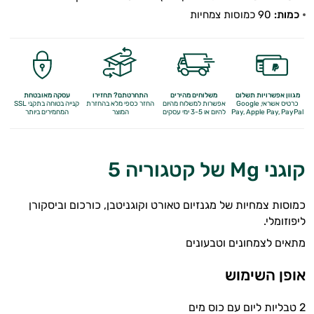
כמות:
90 כמוסות צמחיות
מגוון אפשרויות תשלום
משלוחים מהירים
התחרטתם? תחזירו
עסקה מאובטחת
כרטיס אשראי, Google
אפשרות למשלוח מהיום
החזר כספי מלא
בהחזרת
קנייה בטוחה בתקני SSL
Apple Pay, PayPal
Pay,
להיום או 3-5 ימי עסקים
המוצר
המחמירים ביותר
קוגני Mg של קטגוריה 5
כמוסות צמחיות של מגנזיום טאורט וקוגניטבן, כורכום וביסקורן
ליפוזומלי.
מתאים לצמחונים וטבעונים
אופן השימוש
2 טבליות ליום עם כוס מים