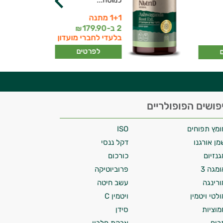
כמוסה...
1+1 מתנה
2 ב-
179.90
₪
בלעדי לחברי מועדון
לפרטים
פושים הפופולריים
ומץ תפוחים
ISO
מן אורגנו
דקל ננסי
גנזיום
כורכום
ומגה 3
פרוביוטיקה
ורינגה
עשב חיטה
ולטי ויטמין
ויטמין C
מוציות
סידן
רים
אבקת חלבון