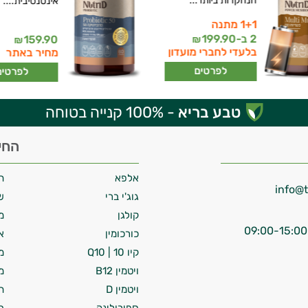
הנחקרות ביותר...
אינטנסיבית....
1+1 מתנה
2 ב-
199.90
159.90
₪
₪
בלעדי לחברי מועדון
מחיר באתר
לפרטים
לפרטים
טבע בריא
- 100% קנייה בטוחה
החי
אלפא
ח
גוג'י ברי
ש
קולגן
מ
כורכומין
א
קיו 10 | Q10
מ
ויטמין B12
מ
ויטמין D
ח
ספירולינה
ת