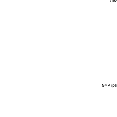
פות
 GMP