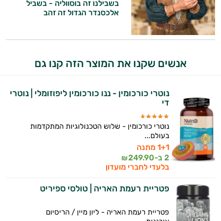
בשבילנו זה בוסווליה - בשביל
אלכסנדר הגדול זה זהב
אנשים שקנו את המוצר הזה קנו גם
נוטרי כורכומין - ננו כורכומין ליפוזומלי | נוטרי
די
נוטרי כורכומין - שלוש הטכנולוגיות המתקדמות
היי,
בעולם...
אני יועץ הבריאות האישי AI של טבע בריא.
1+1 מתנה
2 ב-
249.90
₪
התשובות שלי מבוססות על מאגרי מידע קליניים
בלעדי לחברי מועדון
וספרות מקצועית בתחומי הרפואה הטבעית
ותזונת הספורט.
פטריית רעמת האריה | טולסי ספיריט
אני כאן כדי לעזור לך להתאים את תוספי
פטריית רעמת האריה - ליון מיין / הריסיום
התזונה ומוצרי הבריאות המדויקים למטרות