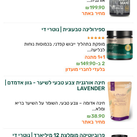
אורגנית...
ולמצב הגופני שלך, ולהסביר לך אילו רכיבים
199.90
₪
עובדים יחד כדי למקסם תוצאות גם בחיי היום
מחיר באתר
יום וגם בתחום הכושר והספורט.
ספירולינה טבעונית | נוטרי די
המטרה שלי היא להתאים עבורך המלצות
אישיות מבוססות מדעית.
מופקת בתהליך ייבוש קפדני, בכמוסות נוחות
לבליעה...
זה הזמן להתחיל. איך אוכל לעזור?
1+1 מתנה
2 ב-
149.90
₪
בלעדי לחברי מועדון
חינה אורגנית צבע טבעי לשיער - גוון אדמדם |
LAVENDER
חינה אדומה – צבע טבעי, השומר על השיער בריא
ומלא...
38.90
₪
מחיר באתר
פרוביוטיקה מומלצת 12 מיליארד | נוטרי די