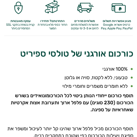
מולטי ויטמינים
תוספי קולגן
מגוון אפשרויות תשלום
משלוחים מהירים
התחרטתם? תחזירו
עסקה מאובטחת
כרטיס אשראי, Google
אפשרות למשלוח מהיום
החזר כספי מלא
בהחזרת
קנייה בטוחה בתקני SSL
Apple Pay, PayPal
Pay,
להיום או 3-5 ימי עסקים
המוצר
המחמירים ביותר
Q10
אומגה 3
כורכום אורגני של טולסי ספיריט
ברזל
ויטמין A
100% אורגני
טבעוני, ללא לקטוז, סויה או גלוטן
ויטמין B
ללא חומרים משמרים וחומרי מילוי
ויטמין C
תוסף כורכום ייחודי הנותן ביטוי לכל הכורכומונואידים בשורש
הכורכום (230 סוגים) עם פלפל ארוך ותערובת אצות אקרטיות
ויטמין D
שאחראיות על ספיגה.
ויטמין E
תוסף הכורכום מכיל פלפל ארוך שהינו קל יותר לעיכול ומשפר את
ויטמינים לנשים
ספיגת ויעילות הכורכום כפי שהוכח במחקרים רבים.