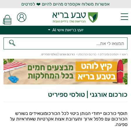
אפשרות משלוח אקספרס מהיום להיום ❤️ לפרטים
יועץ בריאות אישי AI
ראשי
>
ויטמינים ומינרלים
>
כורכום וכורכומין
>
כורכום אורגני | טולסי ספיריט
יועץ בריאות אישי AI
כורכום אורגני | טולסי ספיריט
תוסף כורכום ייחודי הנותן ביטוי לכל הכורכומונואידים בשורש
הכורכום עם פלפל ארוך ותערובת אצות אקרטיות שאחראיות על
ספיגה.