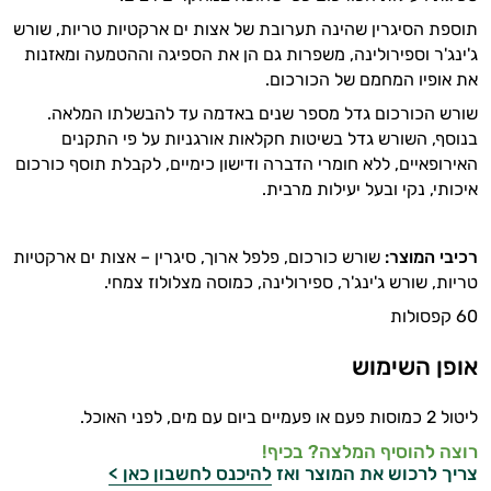
תוספת הסיגרין שהינה תערובת של אצות ים ארקטיות טריות, שורש
ויטמינים לגברים
ג'ינג'ר וספירולינה, משפרות גם הן את הספיגה וההטמעה ומאזנות
טבעוניים | VEGAN
את אופיו המחמם של הכורכום.
שורש הכורכום גדל מספר שנים באדמה עד להבשלתו המלאה.
כורכום וכורכומין
בנוסף, השורש גדל בשיטות חקלאות אורגניות על פי התקנים
האירופאיים, ללא חומרי הדברה ודישון כימיים, לקבלת תוסף כורכום
כרום
איכותי, נקי ובעל יעילות מרבית.
מגנזיום
רכיבי המוצר:
שורש כורכום, פלפל ארוך, סיגרין – אצות ים ארקטיות
סידן
טריות, שורש ג'ינג'ר, ספירולינה, כמוסה מצלולוז צמחי.
פרוביוטיקה
60 קפסולות
אבץ
אופן השימוש
תוספים לילדים
ליטול 2 כמוסות פעם או פעמיים ביום עם מים, לפני האוכל.
רימונים
רוצה להוסיף המלצה? בכיף!
צריך לרכוש את המוצר ואז
להיכנס לחשבון כאן >
ג׳ינסנג