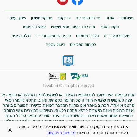
משלוחים
אודות
מדיניות החזרות
צרו קשר
מחיקת חשבון
איסוף עצמי
תקנון האתר
מדיניות פרטיות ותנאי שימוש
הצהרת נגישות
מועדון טבע בריא
תכנית שותפים
תכנית שותפים נוטרי די
מילון רכיבים
לקוחות ממליצים
ביטול עסקה
tevabari © all right reserved
המידע באתר אינו מיועד להנחות את הציבור או לשמש לגביו כהמלצה או הוראה או
עצה לשימוש או שינוי או הורדה של תרופה כלשהיא, ואין בו תחליף לייעוץ רפואי
פרטני או אחר. הכתוב באתר אינו מהווה המלצה רפואית כלשהי. המוצרים באתר
אינם תרופות ואינם מיועדים לרפא מחלה כלשהי. השימוש במוצרים עשוי להוביל
לתוצאות שונות מאדם לאדם, והמשתמשים באתר מוותרים בזאת על כל טענה,
תביעה או דרישה מהחברה בהקשר זה. נשים בהיריון, מניקות, ילדים והנוטלים
תרופות מרשם – יש להיוועץ ברופא לפני השימוש במוצרים. התמונות באתר הן
אנו משתמשים בקוקיז לשיפור חוויית השימוש באתר. המשך שימוש
X
להמחשה בלבד.
באתר מהווה הסכמה בהתאם ל
מדיניות הפרטיות