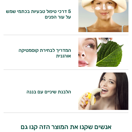
5 דרכי טיפול טבעיות בכתמי שמש
על עור הפנים
המדריך לבחירת קוסמטיקה
אורגנית
היי,
אני יועץ הבריאות האישי AI של טבע בריא.
הלבנת שיניים עם בננה
התשובות שלי מבוססות על מאגרי מידע קליניים
וספרות מקצועית בתחומי הרפואה הטבעית
ותזונת הספורט.
אני כאן כדי לעזור לך להתאים את תוספי
אנשים שקנו את המוצר הזה קנו גם
התזונה ומוצרי הבריאות המדויקים למטרות