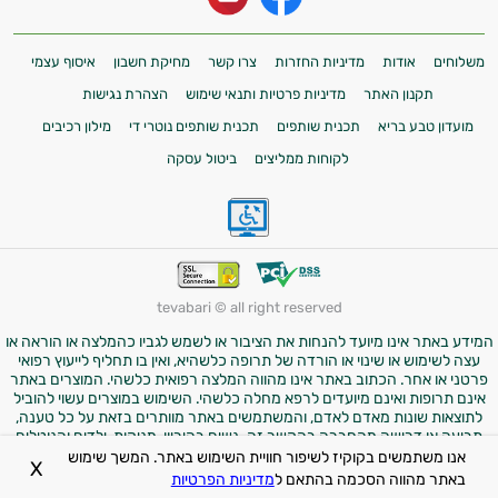
משלוחים
אודות
מדיניות החזרות
צרו קשר
מחיקת חשבון
איסוף עצמי
תקנון האתר
מדיניות פרטיות ותנאי שימוש
הצהרת נגישות
מועדון טבע בריא
תכנית שותפים
תכנית שותפים נוטרי די
מילון רכיבים
לקוחות ממליצים
ביטול עסקה
tevabari © all right reserved
המידע באתר אינו מיועד להנחות את הציבור או לשמש לגביו כהמלצה או הוראה או
עצה לשימוש או שינוי או הורדה של תרופה כלשהיא, ואין בו תחליף לייעוץ רפואי
פרטני או אחר. הכתוב באתר אינו מהווה המלצה רפואית כלשהי. המוצרים באתר
אינם תרופות ואינם מיועדים לרפא מחלה כלשהי. השימוש במוצרים עשוי להוביל
לתוצאות שונות מאדם לאדם, והמשתמשים באתר מוותרים בזאת על כל טענה,
תביעה או דרישה מהחברה בהקשר זה. נשים בהיריון, מניקות, ילדים והנוטלים
תרופות מרשם – יש להיוועץ ברופא לפני השימוש במוצרים. התמונות באתר הן
אנו משתמשים בקוקיז לשיפור חוויית השימוש באתר. המשך שימוש
X
להמחשה בלבד.
באתר מהווה הסכמה בהתאם ל
מדיניות הפרטיות