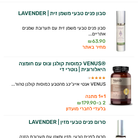
ולמצב הגופני שלך, ולהסביר לך אילו רכיבים
עובדים יחד כדי למקסם תוצאות גם בחיי היום
סבון פנים טבעי משמן זית | LAVENDER
יום וגם בתחום הכושר והספורט.
סבון פנים טבעי משמן זית עם תערובת שמנים
המטרה שלי היא להתאים עבורך המלצות
אתריים...
אישיות מבוססות מדעית.
63.90
₪
מחיר באתר
זה הזמן להתחיל. איך אוכל לעזור?
®VENUS כמוסות קולגן ונוס עם חומצה
היאלורונית | נוטרי די
VENUS אנטי אייג'ינג מהטבע כמוסות קולגן טהור...
1+1 מתנה
2 ב-
179.90
₪
בלעדי לחברי מועדון
סרום פנים טבעי מזין | LAVENDER
סרום לפנים טבעי, מזין ומאזן עם תערובת הזנה