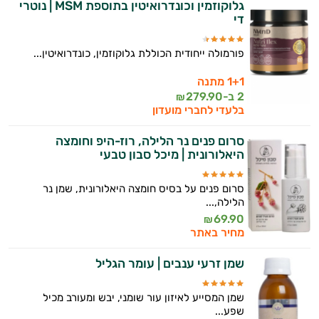
גלוקוזמין וכונדרואיטין בתוספת MSM | נוטרי
די
פורמולה ייחודית הכוללת גלוקוזמין, כונדרואיטין...
1+1 מתנה
2 ב-
279.90
₪
בלעדי לחברי מועדון
סרום פנים נר הלילה, רוז-היפ וחומצה
היאלורונית | מיכל סבון טבעי
סרום פנים על בסיס חומצה היאלורונית, שמן נר
הלילה,...
69.90
₪
מחיר באתר
שמן זרעי ענבים | עומר הגליל
שמן המסייע לאיזון עור שומני, יבש ומעורב מכיל
שפע...