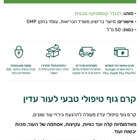
מותג:
לבנדר קוסמטיקה טבעית
אישורים:
מיוצר ברישיון משרד הבריאות, עומד בתקן GMP
כמות:
50 מ"ל
מגוון אפשרויות תשלום
משלוחים מהירים
התחרטתם? תחזירו
עסקה מאובטחת
כרטיס אשראי, Google
אפשרות למשלוח מהיום
החזר כספי מלא
בהחזרת
קנייה בטוחה בתקני SSL
Apple Pay, PayPal
Pay,
להיום או 3-5 ימי עסקים
המוצר
המחמירים ביותר
קרם גוף טיפולי טבעי לעור עדין
קרם גוף טיפולי עדין מעולה להרגעת גירויי עור שונים,
מאדמומיות קלה ועד כוויות, עקיצות, אסתמה של העור, מכות
יבשות ועוד
.