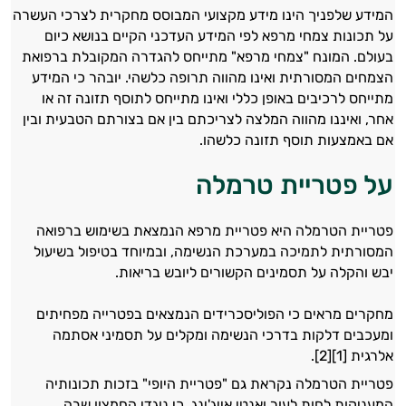
המידע שלפניך הינו מידע מקצועי המבוסס מחקרית לצרכי העשרה
על תכונות צמחי מרפא לפי המידע העדכני הקיים בנושא כיום
בעולם. המונח "צמחי מרפא" מתייחס להגדרה המקובלת ברפואת
הצמחים המסורתית ואינו מהווה תרופה כלשהי. יובהר כי המידע
מתייחס לרכיבים באופן כללי ואינו מתייחס לתוסף תזונה זה או
אחר, ואיננו מהווה המלצה לצריכתם בין אם בצורתם הטבעית ובין
אם באמצעות תוסף תזונה כלשהו.
על פטריית טרמלה
פטריית הטרמלה היא פטריית מרפא הנמצאת בשימוש ברפואה
המסורתית לתמיכה במערכת הנשימה, ובמיוחד בטיפול בשיעול
יבש והקלה על תסמינים הקשורים ליובש בריאות.
מחקרים מראים כי הפוליסכרידים הנמצאים בפטרייה מפחיתים
ומעכבים דלקות בדרכי הנשימה ומקלים על תסמיני אסתמה
אלרגית [1][2].
פטריית הטרמלה נקראת גם "פטריית היופי" בזכות תכונותיה
המעניקות לחות לעור ואנטי אייג'ינג, כי נוגדי החמצון שבה