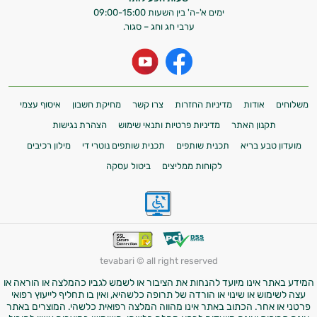
ימים א'-ה' בין השעות 09:00-15:00
ערבי חג וחג – סגור.
משלוחים
אודות
מדיניות החזרות
צרו קשר
מחיקת חשבון
איסוף עצמי
תקנון האתר
מדיניות פרטיות ותנאי שימוש
הצהרת נגישות
מועדון טבע בריא
תכנית שותפים
תכנית שותפים נוטרי די
מילון רכיבים
לקוחות ממליצים
ביטול עסקה
tevabari © all right reserved
המידע באתר אינו מיועד להנחות את הציבור או לשמש לגביו כהמלצה או הוראה או
עצה לשימוש או שינוי או הורדה של תרופה כלשהיא, ואין בו תחליף לייעוץ רפואי
פרטני או אחר. הכתוב באתר אינו מהווה המלצה רפואית כלשהי. המוצרים באתר