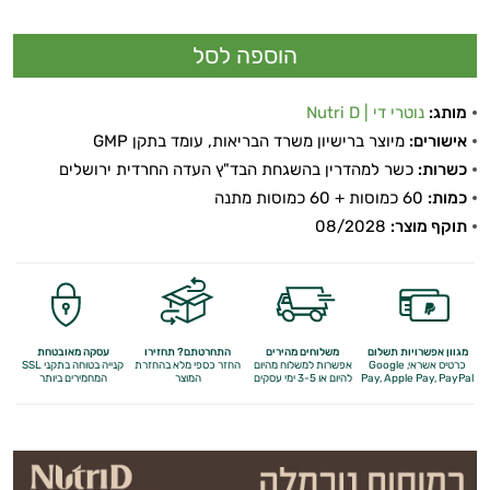
מותג:
נוטרי די | Nutri D
אישורים:
מיוצר ברישיון משרד הבריאות, עומד בתקן GMP
כשרות:
כשר למהדרין בהשגחת הבד"ץ העדה החרדית ירושלים
כמות:
60 כמוסות + 60 כמוסות מתנה
תוקף מוצר:
08/2028
מגוון אפשרויות תשלום
משלוחים מהירים
התחרטתם? תחזירו
עסקה מאובטחת
כרטיס אשראי, Google
אפשרות למשלוח מהיום
החזר כספי מלא
בהחזרת
קנייה בטוחה בתקני SSL
Apple Pay, PayPal
Pay,
להיום או 3-5 ימי עסקים
המוצר
המחמירים ביותר