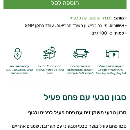
מותג:
לבנדר קוסמטיקה טבעית
אישורים:
מיוצר ברישיון משרד הבריאות, עומד בתקן GMP
כמות:
כ- 100 גרם
מגוון אפשרויות תשלום
משלוחים מהירים
התחרטתם? תחזירו
עסקה מאובטחת
כרטיס אשראי, Google
אפשרות למשלוח מהיום
החזר כספי מלא
בהחזרת
קנייה בטוחה בתקני SSL
Apple Pay, PayPal
Pay,
להיום או 3-5 ימי עסקים
המוצר
המחמירים ביותר
סבון טבעי עם פחם פעיל
סבון טבעי משמן זית עם פחם פעיל לפנים ולגוף
סבון פחם פעיל מוצק טבעי וטבעוני עם תערובת שמנים אתריים