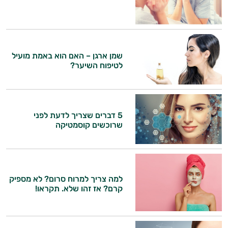
שמן ארגן – האם הוא באמת מועיל
לטיפוח השיער?
היי,
אני יועץ הבריאות האישי AI של טבע בריא.
5 דברים שצריך לדעת לפני
שרוכשים קוסמטיקה
התשובות שלי מבוססות על מאגרי מידע קליניים
וספרות מקצועית בתחומי הרפואה הטבעית
ותזונת הספורט.
אני כאן כדי לעזור לך להתאים את תוספי
למה צריך למרוח סרום? לא מספיק
קרם? אז זהו שלא. תקראו!
התזונה ומוצרי הבריאות המדויקים למטרות
ולמצב הגופני שלך, ולהסביר לך אילו רכיבים
עובדים יחד כדי למקסם תוצאות גם בחיי היום
יום וגם בתחום הכושר והספורט.