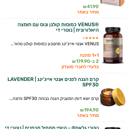
41.90
₪
מחיר באתר
®VENUS כמוסות קולגן ונוס עם חומצה
היאלורונית | נוטרי די
VENUS אנטי אייג'ינג מהטבע כמוסות קולגן טהור...
1+1 מתנה
2 ב-
179.90
₪
בלעדי לחברי מועדון
קרם הגנה לפנים אנטי אייג’ינג LAVENDER |
SPF30
קרם יוצא דופן המעניק הגנה גבוהה SPF30 והזנה...
194.90
₪
מחיר באתר
נוטרי גלאם® - היופי מתחיל מבפנים | נוטרי די