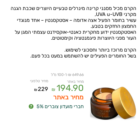
הקרם מכיל מסנני קרינה מינרלים טבעיים היוצרים שכבת הגנה
מקרני UVA u-UVB,
עשיר בחומר הפעיל אצה אדומה – אסטקסנטין – אחד מנוגדי
החמצון החזקים בטבע.
האסטקסנטין ידוע מחקרית כאנטי-אוקסידנט עצמתי המגן על
העור מפני היווצרות פיגמנטציה וקימטוטים.
הקרם מרוכז ביותר וחסכוני לשימוש.
בשל החומרים הפעילים יש להשתמש במעט בכל פעם.
649.66 ₪ ל-100 מ"ל
מחיר טלפוני
מחיר באתר
194.90
229
₪
₪
מחיר באתר
חברי מועדון צוברים 5%