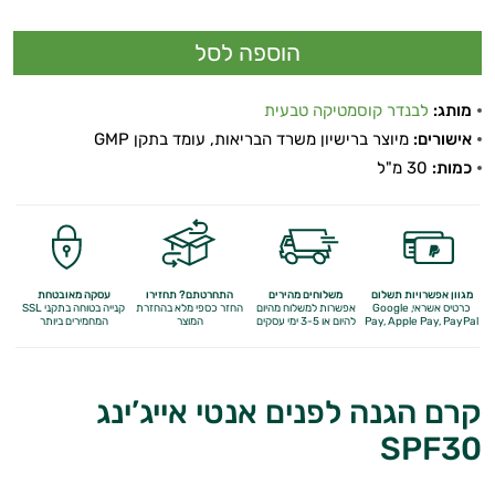
מותג:
לבנדר קוסמטיקה טבעית
אישורים:
מיוצר ברישיון משרד הבריאות, עומד בתקן GMP
כמות:
30 מ"ל
מגוון אפשרויות תשלום
משלוחים מהירים
התחרטתם? תחזירו
עסקה מאובטחת
כרטיס אשראי, Google
אפשרות למשלוח מהיום
החזר כספי מלא
בהחזרת
קנייה בטוחה בתקני SSL
Apple Pay, PayPal
Pay,
להיום או 3-5 ימי עסקים
המוצר
המחמירים ביותר
קרם הגנה לפנים אנטי אייג’ינג
SPF30