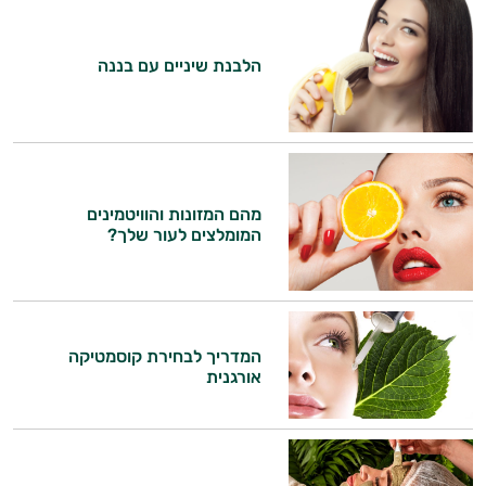
התשובות שלי מבוססות על מאגרי מידע קליניים
וספרות מקצועית בתחומי הרפואה הטבעית
הלבנת שיניים עם בננה
ותזונת הספורט.
אני כאן כדי לעזור לך להתאים את תוספי
התזונה ומוצרי הבריאות המדויקים למטרות
ולמצב הגופני שלך, ולהסביר לך אילו רכיבים
עובדים יחד כדי למקסם תוצאות גם בחיי היום
מהם המזונות והוויטמינים
יום וגם בתחום הכושר והספורט.
המומלצים לעור שלך?
המטרה שלי היא להתאים עבורך המלצות
אישיות מבוססות מדעית.
זה הזמן להתחיל. איך אוכל לעזור?
המדריך לבחירת קוסמטיקה
אורגנית