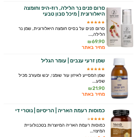
סרום פנים נר הלילה, רוז-היפ וחומצה
היאלורונית | מיכל סבון טבעי
סרום פנים על בסיס חומצה היאלורונית, שמן נר
הלילה,...
69.90
₪
מחיר באתר
שמן זרעי ענבים | עומר הגליל
שמן המסייע לאיזון עור שומני, יבש ומעורב מכיל
שפע...
21.90
₪
מחיר באתר
כמוסות רעמת האריה | הריסיום | נוטרי די
כמוסות רעמת האריה המיוצרות בטכנולוגיית
המיצוי...