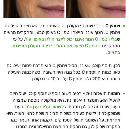
ויטמין
C
–
כדי שתוסף הקולגן יהיה אפקטיבי, הוא חייב להכיל גם
ויטמין C. הגוף איננו מייצר ויטמין C באופן טבעי, ומחקרים מראים
ש
בלי ויטמין C הגוף איננו יכול לייצר קולגן באופן יעיל
. על פי
המחקרים,
ויטמין C מייעל את תהליך יצירת הקולגן וספיגתו
בתאים
.
לכן, תוסף קולגן שאיננו מכיל ויטמין C הוא הרבה פחות יעיל. גם
כאן, כמות הוויטמין C בכל מנה היא חשובה, כשהכמות היעילה
ביותר היא 200 מ"ג ויטמין C על כל 10 גרם קולגן.
חומצה היאלורונית -
רכיב חשוב נוסף שתוסף קולגן יעיל חייב
להכיל הוא. חומצה היאלורונית היא מולקולה נוספת שמצויה
בעור, שבדומה לקולגן תפקידה
לשמור
עליו
רענן
ולח
. בעוד
שמולקולה זו ידועה בעיקר בשל היתרונות שלה לתאי העור, היא
אחראית על השומניות של המפרקים ורקמות אחרות. אך כמו
במקרה של קולגן, גם הפקת החומצה ההיאלורונית בגופנו