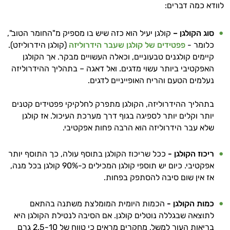
לוודא כמה דברים:
סוג הקולגן –
קולגן יעיל הוא כזה שיש בו מספיק מ"החומר הטוב",
כלומר -
פפטידים של קולגן שעבר הידרוליזה
(קולגן הידרוליזט).
קיימים קולגנים טבעוניים, וכאלה העשויים מבקר. אך הקולגן
האפקטיבי ביותר עשוי מדגים. ואל דאגה – בתהליך ההידרוליזה
נעלמים הטעם והריח האופייניים לדגים.
בתהליך ההידרוליזה, הקולגן מתפרק לחלקיקי פפטידים קטנים
יותר וקלים יותר לספיגה בגוף דרך מערכת העיכול. אז קולגן
שלא עבר הידרוליזה הוא הרבה פחות אפקטיבי.
ריכוז הקולגן -
ככל שריכוז הקולגן בתוסף עולה, כך התוסף יותר
אפקטיבי. כיום יש תוספי קולגן המכילים כ-90% קולגן בכל מנה,
היי,
אז אין שום סיבה להסתפק בפחות.
אני יועץ הבריאות האישי AI של טבע בריא.
התשובות שלי מבוססות על מאגרי מידע קליניים
כמות הקולגן -
הכמות היומית המומלצת משתנה בהתאם
וספרות מקצועית בתחומי הרפואה הטבעית
לתוצאה שבגללה נוטלים קולגן. אם הסיבה לנטילת הקולגן היא
ותזונת הספורט.
בריאות העור למשל, מחקרים מראים כי טווח של 2.5-10 גרם