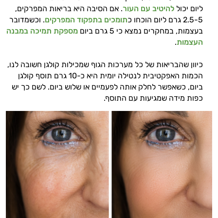
ליום יכול
להיטיב
עם
העור
. אם הסיבה היא בריאות המפרקים,
אני כאן כדי לעזור לך להתאים את תוספי
2.5-5 גרם ליום הוכחו כ
תומכים
בתפקוד
המפרקים
. וכשמדובר
התזונה ומוצרי הבריאות המדויקים למטרות
בעצמות, במחקרים נמצא כי 5 גרם ביום
מספקת
תמיכה
במבנה
ולמצב הגופני שלך, ולהסביר לך אילו רכיבים
העצמות
.
עובדים יחד כדי למקסם תוצאות גם בחיי היום
יום וגם בתחום הכושר והספורט.
כיוון שהבריאות של כל מערכות הגוף שמכילות קולגן חשובה לנו,
הכמות האפקטיבית לנטילה יומית היא כ-10 גרם תוסף קולגן
המטרה שלי היא להתאים עבורך המלצות
ביום, כשאפשר לחלק אותה לפעמיים או שלוש ביום. לשם כך יש
אישיות מבוססות מדעית.
כפות מידה שמגיעות עם התוסף.
זה הזמן להתחיל. איך אוכל לעזור?