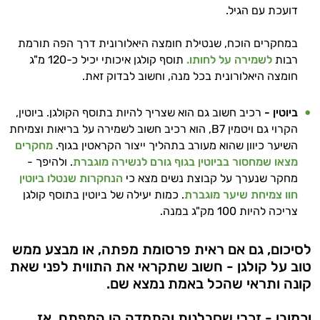
דועכת עם הגיל.
במחקרים הוכח, שנטילת חומצה היאלורונית דרך הפה תורמת
רבות
לשמירה על לחותו.
תוסף קולגן איכותי יכיל כ-120 מ"ג
חומצה היאלורונית בכל מנה, וחשוב לבדוק זאת.
ביוטין -
רכיב חשוב גם הוא שצריך להיות בתוסף הקולגן. ביוטין,
הקרוי גם ויטמין B7, הוא רכיב חשוב לשמירה על בריאות וצמיחת
השיער כיוון שהוא מעורב בתהליך ייצור הקראטין בגוף.
מחקרים
מצאו שמחסור בביוטין בגוף גורם לנשירה מוגברת
. ולהיפך -
מחקר שנערך על קבוצת נשים מצא כי
הנחקרות שנטלו ביוטין
חוו צמיחת שיער מוגברת
. כמות יעילה של ביוטין בתוסף קולגן
צריכה להיות 100 מק"ג במנה.
לסיכום, גם אם ראית פרסומת מפתה, או מבצע ממש
טוב על קולגן - חשוב שתקראי את התווית לפני שאת
קונה ותראי שהכל באמת נמצא שם.
וכמובן - זכרי שסבלנות והתמדה הן המפתח. אז