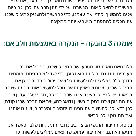
בצורה הכי איכותית והכי יעילה שבה הוא רק יכול. כעת, אנו עדיין
ממשיכים להאכיל אותו מבשרנו, על ידי מתן חלב אם. לכן, גם כיום
עלינו להמשיך ולהזין את עצמנו, כדי להמשיך ולהעניק לתינוק שלנו
את הכלים להתפתחות שהיא יותר מתקינה.
היי,
אומגה 3 בהנקה – הנקרה באמצעות חלב אם:
אני יועץ הבריאות האישי AI של טבע בריא.
התשובות שלי מבוססות על מאגרי מידע קליניים
חלב האם הוא המזון הטבעי של התינוק שלנו, המכיל את כל
וספרות מקצועית בתחומי הרפואה הטבעית
הערכים התזונתיים להם הוא זקוק, כדי לגדול ולהתפתח. מומחים
ותזונת הספורט.
בדרך כלל ממליצים לנו לעשות כל שאנו יכולות כדי להניק את
אני כאן כדי לעזור לך להתאים את תוספי
התינוק שלנו, משום שבאופן זה אנו נוכל להעשיר אותו בכמה שיותר
התזונה ומוצרי הבריאות המדויקים למטרות
בריאות. יש לציין כי כאשר אנו בשלב ההנקה, הגוף שלנו עדיין שם
ולמצב הגופני שלך, ולהסביר לך אילו רכיבים
את התינוק שלנו במקום ראשון ודואג להעשיר את החלב שלנו קודם,
עובדים יחד כדי למקסם תוצאות גם בחיי היום
לכן כדאי לנו להעשיר את גופנו בוויטמינים ומינרלים, שיזינו אותנו
יום וגם בתחום הכושר והספורט.
ואת התינוק שלנו כראוי.
בנוסף, החיבור הרגשי הנוצר בינינו ובין התינוקות שלנו, כאשר אנו
המטרה שלי היא להתאים עבורך המלצות
מניקות אותם, הוא חיבור עמוק, שרופאים ממליצים לעשות, כדי
אישיות מבוססות מדעית.