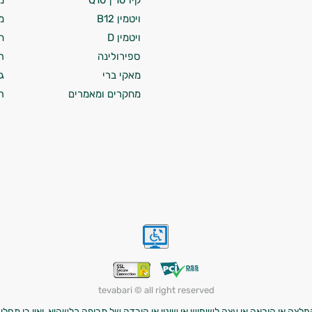
קיו 10 | Q10
מ
ויטמין B12
מ
ויטמין D
ח
ספירולינה
ת
מאקי ברי
ג
מחקרים ומאמרים
ת
tevabari © all right reserved
לצה או הוראה או עצה לשימוש או שינוי או הורדה של תרופה כלשהיא, ואין בו תחליף