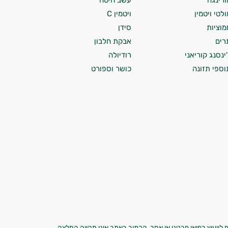
ורינגה
עשב חיטה
ולטי ויטמין
ויטמין C
מוציות
סידן
רים
אבקת חלבון
'ינסנג קוריאני
רודיולה
וספי תזונה
כושר וספורט
 לייעוץ רפואי פרטני או אחר. הכתוב באתר אינו מהווה המלצה