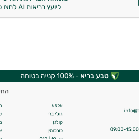
ליועץ בריאות AI לחצו כאן
טבע בריא
- 100% קנייה בטוחה
החי
אלפא
ח
גוג'י ברי
ש
קולגן
מ
כורכומין
א