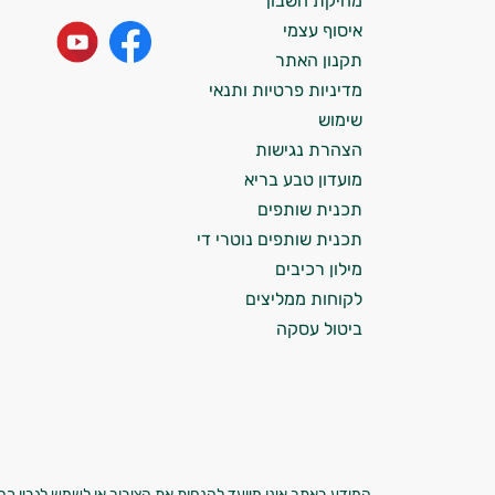
מחיקת חשבון
התזונה ומוצרי הבריאות המדויקים למטרות
איסוף עצמי
ולמצב הגופני שלך, ולהסביר לך אילו רכיבים
עובדים יחד כדי למקסם תוצאות גם בחיי היום
תקנון האתר
יום וגם בתחום הכושר והספורט.
מדיניות פרטיות ותנאי
שימוש
המטרה שלי היא להתאים עבורך המלצות
הצהרת נגישות
אישיות מבוססות מדעית.
מועדון טבע בריא
זה הזמן להתחיל. איך אוכל לעזור?
תכנית שותפים
תכנית שותפים נוטרי די
מילון רכיבים
לקוחות ממליצים
ביטול עסקה
המידע באתר אינו מיועד להנחות את הציבור או לשמש לגביו כהמ