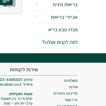
בריאות מינית
אביזרי בריאות
מגזין טבע בריא
יועץ בריאות אישי AI
למה לקנות אצלנו?
היי,
שירות לקוחות
אני יועץ הבריאות האישי AI של טבע בריא.
טלפון:
03-6485501
משלוחים
התשובות שלי מבוססות על מאגרי מידע קליניים
אימייל:
info@tevabari.co.il
וספרות מקצועית בתחומי הרפואה הטבעית
אודות
ותזונת הספורט.
מדיניות החזרות
שעות הפעילות:
ימים א'-ה' בין השעות 09:00-15:00
צרו קשר
אני כאן כדי לעזור לך להתאים את תוספי
ערבי חג וחג – סגור.