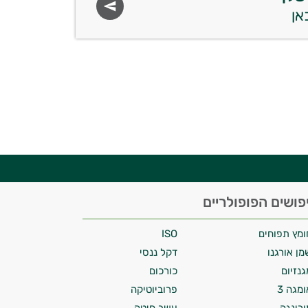
פושים הפופולריים
ומץ תפוחים
ISO
מן אורגנו
דקל ננסי
גנזיום
כורכום
ומגה 3
פרוביוטיקה