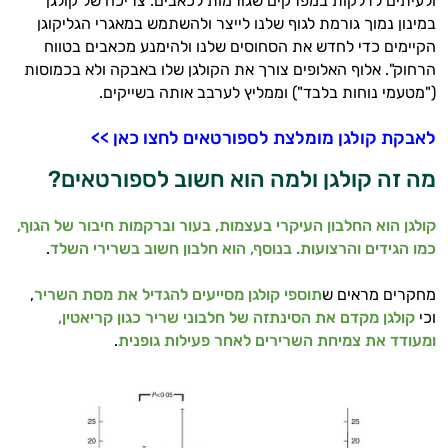
ולעיתים לדלקות במפרקים שגורמות לכאבים. צריכה של קולגן
במינון נמוך גורמת לגוף שלנו לייצר ולהשתמש במאגרי הגליקוגן
הקיימים כדי לחדש את הסחוסים שלנו ולהימנע מכאבים בטווח
הרחוק". אלוף האלופים צורך את הקולגן שלו באבקה ולא בכמוסות
("מטעמי נוחות בלבד") וממליץ לערבב אותה בשייקים.
לאבקת קולגן מומלצת לספורטאים לחצו כאן >>
מה זה קולגן ולמה הוא חשוב לספורטאים?
קולגן הוא החלבון העיקרי בעצמות, בעור וברקמות חיבור של הגוף,
כמו הגידים והרצועות. בנוסף, הוא חלבון חשוב בשרירי השלד
.
מחקרים מראים ש
תוספי קולגן מסייעים להגדיל את מסת השריר
,
וכי
קולגן מקדם את הסינתזה של חלבוני שריר כגון קריאטין,
ומעודד את צמיחת השרירים לאחר פעילות גופנית
.