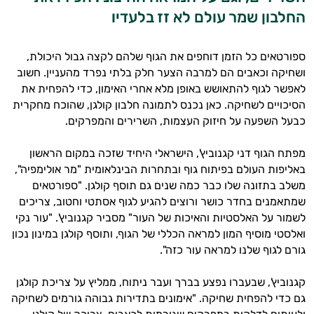
החלבון שמר עולם לא זז בלעדיו
ספורטאים כל הזמן דוחפים את הגוף שלהם לקצה גבול היכולת,
ושחיקה וכאבים הם למרבה הצער חלק בלתי נפרד מהעניין. חשוב
לאפשר לגוף להתאושש באופן מלא אחרי האימון, כדי להפחית את
הסיכויים לשחיקה. כאן נכנס לתמונה חלבון קולגן, שהוכח מחקרית
כבעל השפעה על חיזוק העצמות, השרירים והמפרקים.
מפתח הגוף דני קגנוביץ', הישראלי היחיד שזכה במקום הראשון
באליפות העולם בפיתוח גוף ובתחרות הבינלאומית "מר אולימפיה",
משלב בתזונה שלו כבר כמה שנים גם תוסף קולגן. "ספורטאים
שמתאמנים בחדר כושר ורוצים להגיע לגוף אסתטי וחטוב, צריכים
לשמור על האלסטיות והאיכות של העור" מסביר קגנוביץ'. "עור נקי
ואלסטי מוסיף המון למראה הכללי של הגוף, ותוסף קולגן במינון נכון
גורם לגוף שלנו למראה עור כזה".
קגנוביץ', שבעברו נפצע בברך ועבר ניתוח, ממליץ על צריכת קולגן
גם כדי להפחית שחיקה. "אימונים בתדירות גבוהה גורמים לשחיקה