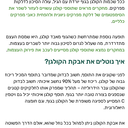
ככל שכמות הקולגן בגוף יורדת עם הגיל, עולה הסיכון לדלקות
יום וגם בתחום הכושר והספורט.
מפרקים.
מחקרים מראים שתוספי קולגן עשויים לעזור לשפר את
הסימפטומים של דלקת מפרקים ניוונית ולהפחית כאבי מפרקים
המטרה שלי היא להתאים עבורך המלצות
כלליים
.
אישיות מבוססות מדעית.
תופעה נוספת שמתרחשת כשהגוף מאבד קולגן, היא שמסת העצם
זה הזמן להתחיל. איך אוכל לעזור?
מתדרדרת, מה שעלול לגרום לסיכון גבוה יותר לשברים בעצמות.
במחקרים נמצא שתוספי קולגן מסייעים לעכב את פירוק העצמות
.
איך נוטלים את אבקת הקולגן?
לפני שקונים את התוסף, חשוב לבדוק שמדובר בתוסף המכיל ריכוז
גבוה של קולגן. ריכוז של מעל 90% נחשב איכותי. חשוב לבדוק
שהקולגן עבר הידרוליזה – תהליך שמפרק אותו לחלקיקים קטנים
שנספגים בצורה טובה יותר בגוף. תוסף קולגן איכותי יכיל גם ויטמין
C המסייע לספיגה משופרת של הקולגן בגוף, וגם חומצה
היאלורונית.
את אבקת הקולגן ניתן למהול בכל נוזל שהוא, אולם הדרך הפשוטה