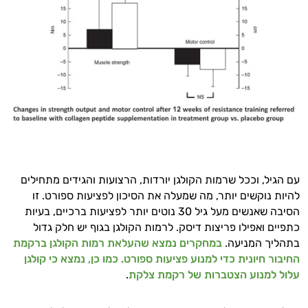
היי,
אני יועץ הבריאות האישי AI של טבע בריא.
עם הגיל, וככל שרמות הקולגן יורדות, הרצועות והגידים מתחילים
להיות נוקשים יותר, מה שמעלה את הסיכון לפציעות ספורט. זו
התשובות שלי מבוססות על מאגרי מידע קליניים
הסיבה שאנשים מעל גיל 30 נוטים יותר לפציעות ברכיים, בעיות
וספרות מקצועית בתחומי הרפואה הטבעית
כתפיים ואפילו פריצות דיסק. לרמות הקולגן בגוף יש חלק גדול
ותזונת הספורט.
בתהליך המניעה.
במחקרים נמצא שהעלאת רמות הקולגן ברקמת
החיבור חיונית כדי למנוע פציעות ספורט. כמו כן, נמצא כי קולגן
אני כאן כדי לעזור לך להתאים את תוספי
עלול למנוע הצטברות של רקמת צלקת
.
התזונה ומוצרי הבריאות המדויקים למטרות
ולמצב הגופני שלך, ולהסביר לך אילו רכיבים
עובדים יחד כדי למקסם תוצאות גם בחיי היום