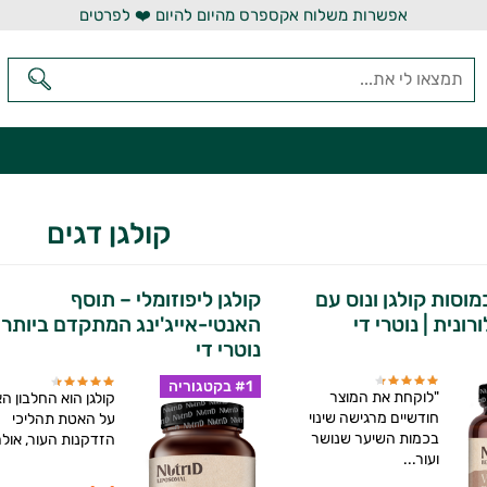
אפשרות משלוח אקספרס מהיום להיום ❤️ לפרטים
קולגן דגים
VENU כמוסות קולגן ונוס עם
קולגן ליפוזומלי – תוסף
ונית | נוטרי די
האנטי-אייג'ינג המתקדם ביותר |
נוטרי די
#1 בקטגוריה
"לוקחת את המוצר
קולגן הוא החלבון ה
חודשיים מרגישה שינוי
על האטת תהליכי
בכמות השיער שנושר
הזדקנות העור, אולם
ועור...