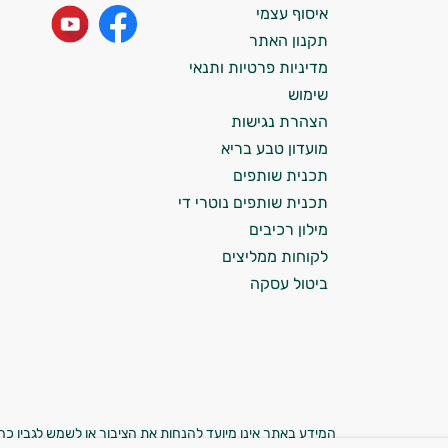
ולמצב הגופני שלך, ולהסביר לך אילו רכיבים
איסוף עצמי
עובדים יחד כדי למקסם תוצאות גם בחיי היום
תקנון האתר
יום וגם בתחום הכושר והספורט.
מדיניות פרטיות ותנאי
שימוש
המטרה שלי היא להתאים עבורך המלצות
הצהרת נגישות
אישיות מבוססות מדעית.
מועדון טבע בריא
זה הזמן להתחיל. איך אוכל לעזור?
תכנית שותפים
תכנית שותפים נוטרי די
מילון רכיבים
לקוחות ממליצים
ביטול עסקה
המידע באתר אינו מיועד להנחות את הציבור או לשמש לגביו כהמ