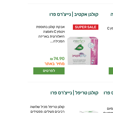
ה
קולגן אקטיב | נייצ'רס פרו
אבקת קולגן בתוספת
SUPER SALE
אבקת קולגן עם ויטמין C
ויטמין C וחומצה
היאלורונית באריזה
המכילה...
74.90
₪
מחיר באתר
לפרטים
קולגן טריפל | נייצ'רס פרו
קולגן טריפל מכיל שלושה
יום
רכיבים פעילים: פפטידים