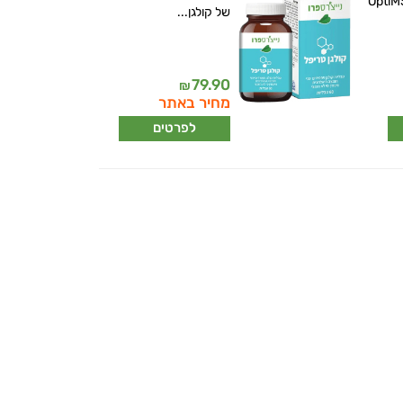
 מדגים, ®OptiMSM
של קולגן...
79.90
₪
מחיר באתר
לפרטים