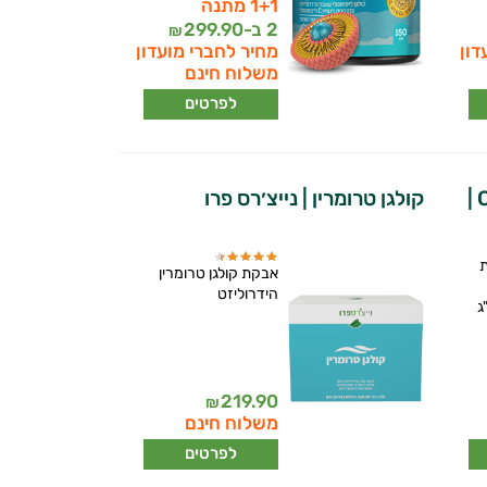
1+1 מתנה
2 ב-
299.90
₪
דון
מחיר לחברי מועדון
משלוח חינם
לפרטים
קולגן אטלנטיס בתוספת ויטמין C |
קולגן טרומרין | נייצ׳רס פרו
ת
אבקת קולגן טרומרין
הידרוליזט
5, מ"ג
219.90
₪
משלוח חינם
לפרטים