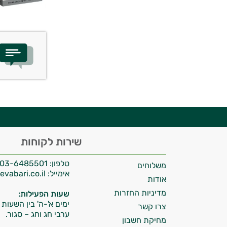
יועץ בריאות אישי AI
היי,
שירות לקוחות
אני יועץ הבריאות האישי AI של טבע בריא.
טלפון:
03-6485501
משלוחים
התשובות שלי מבוססות על מאגרי מידע קליניים
אימייל:
info@tevabari.co.il
וספרות מקצועית בתחומי הרפואה הטבעית
אודות
ותזונת הספורט.
מדיניות החזרות
שעות הפעילות:
ימים א'-ה' בין השעות 09:00-15:00
צרו קשר
אני כאן כדי לעזור לך להתאים את תוספי
ערבי חג וחג – סגור.
מחיקת חשבון
התזונה ומוצרי הבריאות המדויקים למטרות