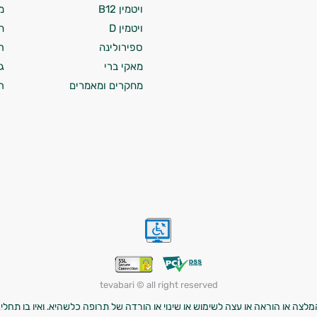
ויטמין B12
מ
ויטמין D
ח
ספירולינה
ת
מאקי ברי
ג
מחקרים ומאמרים
ת
tevabari © all right reserved
לצה או הוראה או עצה לשימוש או שינוי או הורדה של תרופה כלשהיא, ואין בו תחליף