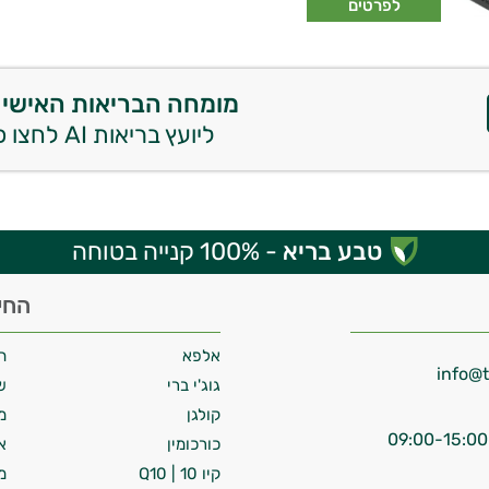
לפרטים
מומחה הבריאות האישי 
ליועץ בריאות AI לחצו כאן
טבע בריא
- 100% קנייה בטוחה
החי
אלפא
ח
גוג'י ברי
ש
קולגן
מ
כורכומין
א
קיו 10 | Q10
מ