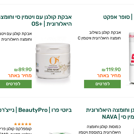
| סופר אפקט
אבקת קולגן עם ויטמין סי וחומצ
היאלורונית | +OS
אבקת קולגן בשילוב
חומצה היאלרונית וויטמין C
וחומצה היאלורונית
89.90
119.90
₪
₪
מחיר באתר
מחיר באתר
לפרטים
לפרטים
ן וחומצה היאלורונית
ביוטי פרו | BeautyPro | נייצ'רס פרו
י | NAVA
כמוסות קולגן וחומצה
קומפלקס קולגן פרימ
היאלורונית בתוספת ויטמין