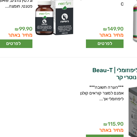
וג׳לטין
C
פטנטי, חומצה...
99.90
149.90
₪
₪
מחיר באתר
מחיר באתר
לפרטים
לפרטים
ביוטי קולגן ליפוזומלי | Beau-T
***הערה חשובה***
אמנם למוצר קוראים קולגן
ליפוזומלי אך...
115.90
₪
מחיר באתר