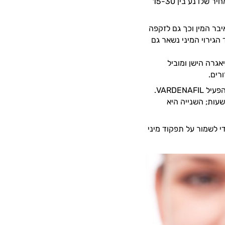
הקיים. כמו לגבי הוויאגרה, גם את הכדור החדש ניתן לרכוש עם מרשם רופא בלבד והמחיר שלו נע בין 15-30
בר המין וכך גם לזקפה
הגירוי המיני נשאר גם
גרה הישן ומוביל
רים.
בנוסף לשתי תרופות אלו, השוק כולל עוד שני שחקנים:" לביטרה" הכוללת את החומר הפעיל VARDENAFIL.
ות; השנייה היא
י לשמור על תפקוד מיני