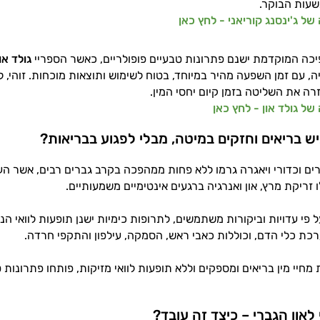
בשעות הבוקר.
של ג'ינסנג קוריאני - לחץ כאן
כה המוקדמת ישנם פתרונות טבעיים פופולריים, כאשר הספריי
גולד או
ה, עם זמן השפעה מהיר במיוחד, בטוח לשימוש ותוצאות מוכחות. זוהי,
רה את השליטה בזמן קיום יחסי המין.
של גולד און - לחץ כאן
יש בריאים וחזקים במיטה, מבלי לפגוע בבריאות?
ים וכדורי ויאגרה גרמו ללא פחות ממהפכה בקרב גברים רבים, אשר העש
לו זריקת מרץ, און ואנרגיה ברגעים אינטימיים משמעותיים.
ל פי עדויות וביקורות משתמשים, לתרופות כימיות ישנן תופעות לוואי 
ת כלי הדם, וכוללות כאבי ראש, הסמקה, עילפון והתקפי חרדה.
מחיי מין בריאים ומספקים וללא תופעות לוואי מזיקות, פותחו פתרונות 
לאון הגברי – כיצד זה עובד?