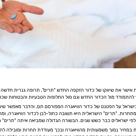
אישר את שיווקו של כדור הזקפה החדש "תרים", תרופה גנרית חדשה ביי
להתמודד מול הכדור החדש וגם מול החלופות הטבעיות והבטוחות שכו
שראל על הפטנט של כדור הוויאגרה המפורסם תם, והדבר מאפשר שימו
מתחרות. "תרים" הישראלית היא תשובה כחול-לבן לכדור הוויאגרה, ומהו
פי ישראלים כבר כשש שנים. הבשורה הגדולה שמביאה איתה "תרים" הי
 במחיר נמוך משמעותית מהוויאגרה ובכך מעודדת תחרות ומובילה להוז