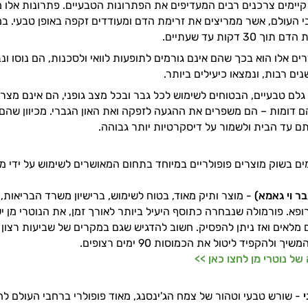
קיימים צרכנים רבים המעדיפים את הפתרונות הטבעיים. פתרונות אלו 
 העולם, אשר ממריצים את זרימת הדם ומעודדים זקפה באופן טבעי. ב
3 דקות עד שעתיים.
ים אלו הוא בכך שהם אינם גורמים לתופעות לוואי ולסכנות, הם נוסו ונב
ים רבות, ונמצאו כיעילים ביותר.
גלם טבעיים, הבטוחים לשימוש לכל גבר ובכל מצב גופני, הם אינם מצר
 דומות – הם משפרים את ההגעה לזפקה ואת האון הגברי. מכיוון שהם
ותם עד הבית ולשמור על דיסקרטיות יותר גבוהה.
ימים בשוק מוצרים פופולריים במיוחד בתחום המאושרים לשימוש על ידי 
בר וי גאמא)
- מוצר ותיק מאוד, בטוח לשימוש, ברישיון משרד הבריאות, ל
פא. פורמולה שנבחרה כתוסף היעיל ביותר לאורך זמן, את הנוטרי מן י
 מלאים ואז ניתן להפסיק. חשוב להדגיש שגם במקרים של שביעות רצון 
 ולהקפיד ליטול את הכמוסות 90 ימים רצופים.
של נוטרי מן לחצו כאן >>
י
- שורש טבעי וטהור של צמח הג'ינסנג, מאוד פופולרי ברחבי העולם לחי