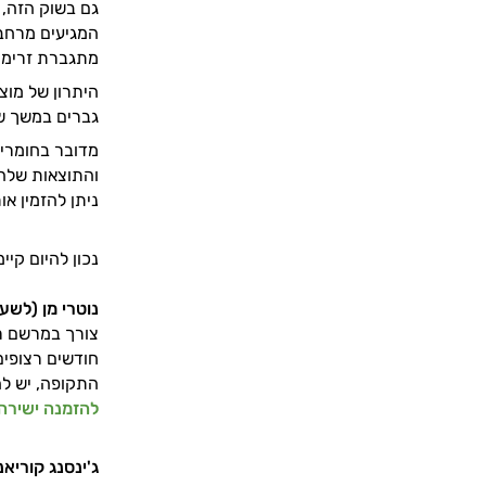
גם בשוק הזה, 
המגיעים מרחבי
מתגברת זרימת הדם תוך 0
היתרון של מוצר
גברים במשך שנ
מדובר בחומרי 
והתוצאות שלהם
ניתן להזמין א
נכון להיום קי
נוטרי מן (לשע
צורך במרשם רו
חודשים רצופים
התקופה, יש להמשיך
להזמנה ישירה 
ג'ינסנג קוריאנ