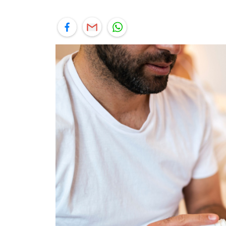
יל
תוף בפייסבוק