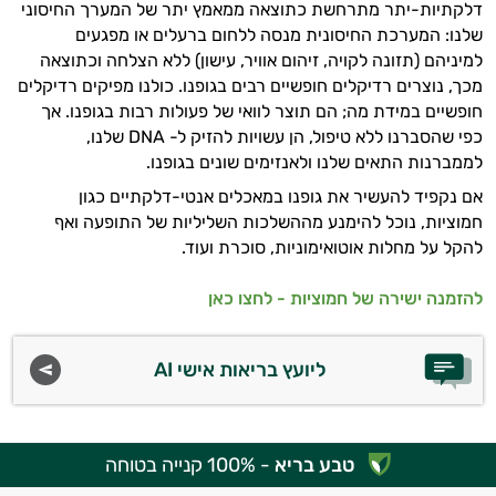
דלקתיות-יתר מתרחשת כתוצאה ממאמץ יתר של המערך החיסוני
שלנו: המערכת החיסונית מנסה ללחום ברעלים או מפגעים
למיניהם (תזונה לקויה, זיהום אוויר, עישון) ללא הצלחה וכתוצאה
מכך, נוצרים רדיקלים חופשיים רבים בגופנו. כולנו מפיקים רדיקלים
חופשיים במידת מה; הם תוצר לוואי של פעולות רבות בגופנו. אך
כפי שהסברנו ללא טיפול, הן עשויות להזיק ל- DNA שלנו,
לממברנות התאים שלנו ולאנזימים שונים בגופנו.
אם נקפיד להעשיר את גופנו במאכלים אנטי-דלקתיים כגון
חמוציות, נוכל להימנע מההשלכות השליליות של התופעה ואף
להקל על מחלות אוטואימוניות, סוכרת ועוד.
להזמנה ישירה של חמוציות - לחצו כאן
ליועץ בריאות אישי AI
טבע בריא
- 100% קנייה בטוחה