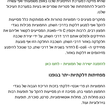
שהיא מזיקה למערכת החיסונית שלנו באופן משמעותי ואף עשויה
להוביל להתפתחות של פטריות שמרים או בעיות במערכת העיכול
שלנו.
מחקרים מציגים כי חמוציות טהורות ולא ממותקות כלל מסייעות
להקל ואף למנוע דלקות בדרכי השתן. החמוציות מכילות נוגדי
חמצון רבים, לרבות ויטמין C ודי-מאנוז, המסייעים לקשור אליהם את
החיידקים ולפלוט אותם דרך דרכי השתן, על ידי יצירת שכבה
חלקלקה באזור דרכי השתן. השכבה החלקה הזו אף מונעת
מחיידקי ה- E-coli לחדור בשנית אל דרכי שתן, כך שנוכל להימנע
מזיהומים או דלקות באזור.
להזמנה ישירה של חמוציות - לחצו כאן
מפחיתות דלקתיות-יתר בגופנו
החמוציות הן פרי אנטי-דלקתי בזכות הריכוז הגבוה של נוגדי
החמצון המצוי בהן. מסיבה זו הן מסייעות להקל על תופעות רבות
כגון מחלות לב, מחלות אוטואימוניות, סרטן, סוכרת, תופעות
נוירולוגיות ועוד.