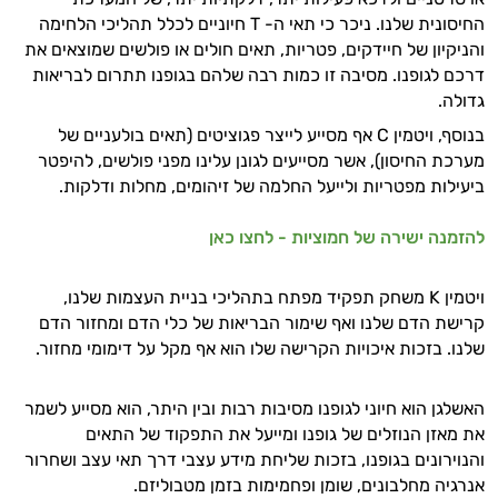
החיסונית שלנו. ניכר כי תאי ה- T חיוניים לכלל תהליכי הלחימה
והניקיון של חיידקים, פטריות, תאים חולים או פולשים שמוצאים את
דרכם לגופנו. מסיבה זו כמות רבה שלהם בגופנו תתרום לבריאות
גדולה.
בנוסף, ויטמין C אף מסייע לייצר פגוציטים (תאים בולעניים של
מערכת החיסון), אשר מסייעים לגונן עלינו מפני פולשים, להיפטר
ביעילות מפטריות ולייעל החלמה של זיהומים, מחלות ודלקות.
להזמנה ישירה של חמוציות - לחצו כאן
ויטמין K משחק תפקיד מפתח בתהליכי בניית העצמות שלנו,
קרישת הדם שלנו ואף שימור הבריאות של כלי הדם ומחזור הדם
שלנו. בזכות איכויות הקרישה שלו הוא אף מקל על דימומי מחזור.
האשלגן הוא חיוני לגופנו מסיבות רבות ובין היתר, הוא מסייע לשמר
את מאזן הנוזלים של גופנו ומייעל את התפקוד של התאים
והנוירונים בגופנו, בזכות שליחת מידע עצבי דרך תאי עצב ושחרור
אנרגיה מחלבונים, שומן ופחמימות בזמן מטבוליזם.