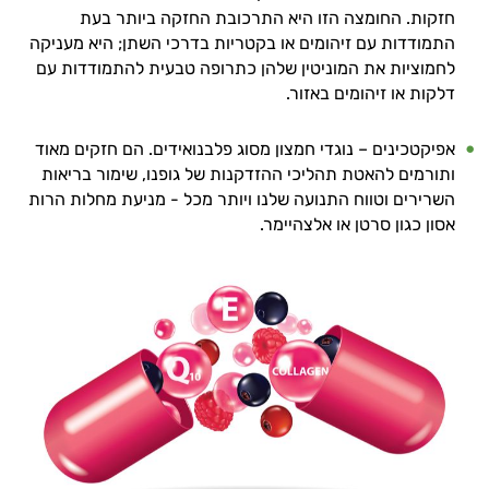
עובדים יחד כדי למקסם תוצאות גם בחיי היום
חזקות. החומצה הזו היא התרכובת החזקה ביותר בעת
יום וגם בתחום הכושר והספורט.
התמודדות עם זיהומים או בקטריות בדרכי השתן; היא מעניקה
לחמוציות את המוניטין שלהן כתרופה טבעית להתמודדות עם
המטרה שלי היא להתאים עבורך המלצות
דלקות או זיהומים באזור.
אישיות מבוססות מדעית.
אפיקטכינים – נוגדי חמצון מסוג פלבנואידים. הם חזקים מאוד
זה הזמן להתחיל. איך אוכל לעזור?
ותורמים להאטת תהליכי ההזדקנות של גופנו, שימור בריאות
השרירים וטווח התנועה שלנו ויותר מכל - מניעת מחלות הרות
אסון כגון סרטן או אלצהיימר.