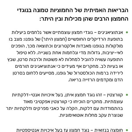
הבריאות האמיתית של החמוציות טמונה בנוגדי
החמצון הרבים שהן מכילות ובין היתר:
אנתוציאנינים – נוגדי חמצון עוצמתיים אשר נלחמים ביעילות
בתופעת הרדיקלים החופשיים (חמצון היתר) של גופנו: מצב בו
מולקולות בגופנו מאבדות אלקטרונים וכתוצאה מכך, הופכים
לאי-יציבות, גדולות מדי ונלחמות אחת בשנייה. ללא טיפול
התופעה עשויה להוביל למחלות לא פשוטות ולרבות סרטן, שבץ
או בעיות לב. מחקרים אף מעידים כי אנתוציאנינים תורמים
היי,
לירידה ברמות הכולסטרול של גופנו, מסייעים ללחום בסרטן
אני יועץ הבריאות האישי AI של טבע בריא.
הדם ומקדמים הרזייה בריאה.
התשובות שלי מבוססות על מאגרי מידע קליניים
קוורצטין – זהו נוגד חמצון איתן, בעל איכויות אנטי-דלקתיות
וספרות מקצועית בתחומי הרפואה הטבעית
עוצמתיות. מחקרים הוכיחו כי קוורצטין אפקטיבי מאוד
ותזונת הספורט.
בהתמודדות עם דלקות, הקלה על כאבי מפרקים ודלקתיות יתר
שנוצרת עקב מחלות אוטואימוניות.
אני כאן כדי לעזור לך להתאים את תוספי
התזונה ומוצרי הבריאות המדויקים למטרות
ולמצב הגופני שלך, ולהסביר לך אילו רכיבים
חומצה בנזואית – נוגד חמצון עז בעל איכויות אנטיספטיות