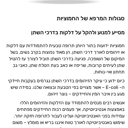
סגולות המרפא של החמוציות
מסייע למנוע ולהקל על דלקות בדרכי השתן
חמוציות ידועות בתור היותן תרופה טבעית להתמודדות עם דלקות
או זיהומים לאורך דרכי השתן. הן מאוד נפוצות בקרב נשים, בשל
המיקום של השופכה. פגיעה בדרכי השתן תוביל לצורך עז להטיל
שתן לעיתים קרובות, שריפה או כאב בעת הטלת שתן, כאבי גב
תחתון ואי-נוחות.
כיום ידוע כי עיקר הזיהומים בדרכי השתן נגרמים בעקבות חיידקי
ה- E-coli – אשר מצויים בפי הטבעת ובצואה שלנו. במידה שיש
מגע בין איבר המין והחיידקים – נוצר זיהום.
אנשים רבים מנסים להתמודד עם הדלקות והזיהומים הללו
באמצעות אנטיביוטיקה, אך פעמים רבות החיידקים מפתחים
עמידות בפני האנטיביוטיקה ועלינו לעבור לתרופה חזקה יותר.
שימוש באנטיביוטיקה לאורך טווח איננו בריא או מומלץ – משום