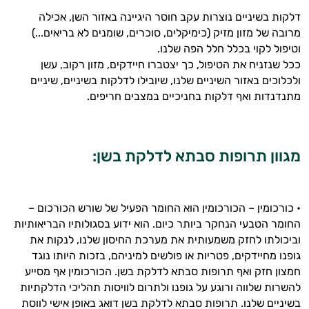
היי,
דלקות בשיניים נוצרות עקב חוסר היגיינה באזור השן, אכילה
אני יועץ הבריאות האישי AI של טבע בריא.
מרובה של מזון מזיק (כימיקלים, סוכרים, שומנים לא בריאים...)
וטיפול לקוי בכלל חלל הפה שלנו.
התשובות שלי מבוססות על מאגרי מידע קליניים
ככל שנזניח את הטיפול, כך יצטברו חיידקים, מזון רקוב, עשן
וספרות מקצועית בתחומי הרפואה הטבעית
ולכלוכים באזור השיניים שלנו, שיובילו לדלקות בשיניים, שיניים
ותזונת הספורט.
מתנדנדות ואף דלקות בחניכיים במצבים חריפים.
אני כאן כדי לעזור לך להתאים את תוספי
התזונה ומוצרי הבריאות המדויקים למטרות
ולמצב הגופני שלך, ולהסביר לך אילו רכיבים
מגוון תרופות סבתא לדלקת בשן:
עובדים יחד כדי למקסם תוצאות גם בחיי היום
יום וגם בתחום הכושר והספורט.
המטרה שלי היא להתאים עבורך המלצות
• כורכומין – הכורכומין הוא החומר הפעיל של שורש הכורכום –
אישיות מבוססות מדעית.
החומר הטבעי הנחקר ביותר כיום. הוא ידוע בסגולותיו הבריאותיות
וביכולתו לחזק משמעותית את מערכת החיסון שלנו, לנקות את
זה הזמן להתחיל. איך אוכל לעזור?
גופנו מחיידקים, פטריות או פולשים למיניהם, בזכות היותו נוגד
חמצון חזק ואף תרופות סבתא לדלקת בשן. הכורכומין אף מסייע
להשרות שלווה ורוגע על גופנו ולתרום לוויסות תהליכי הדלקתיות
בשיניים שלנו. תרופות סבתא לדלקת בשן דואג באופן אישי לווסת