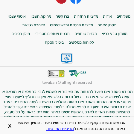
משלוחים
אודות
מדיניות החזרות
צרו קשר
מחיקת חשבון
איסוף עצמי
תקנון האתר
מדיניות פרטיות ותנאי שימוש
הצהרת נגישות
מועדון טבע בריא
תכנית שותפים
תכנית שותפים נוטרי די
מילון רכיבים
לקוחות ממליצים
ביטול עסקה
tevabari © all right reserved
המידע באתר אינו מיועד להנחות את הציבור או לשמש לגביו כהמלצה או הוראה או
עצה לשימוש או שינוי או הורדה של תרופה כלשהיא, ואין בו תחליף לייעוץ רפואי
פרטני או אחר. הכתוב באתר אינו מהווה המלצה רפואית כלשהי. המוצרים באתר
אינם תרופות ואינם מיועדים לרפא מחלה כלשהי. השימוש במוצרים עשוי להוביל
לתוצאות שונות מאדם לאדם, והמשתמשים באתר מוותרים בזאת על כל טענה,
תביעה או דרישה מהחברה בהקשר זה. נשים בהיריון, מניקות, ילדים והנוטלים
תרופות מרשם – יש להיוועץ ברופא לפני השימוש במוצרים. התמונות באתר הן
אנו משתמשים בקוקיז לשיפור חוויית השימוש באתר. המשך שימוש
X
להמחשה בלבד.
באתר מהווה הסכמה בהתאם ל
מדיניות הפרטיות