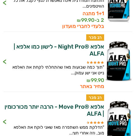
התזונה המודרנית אינה מאפשרת לגוף לקבל את כל
הוויטמינים...
היי,
1+1 מתנה
אני יועץ הבריאות האישי AI של טבע בריא.
2 ב-
99.90
₪
בלעדי לחברי מועדון
התשובות שלי מבוססות על מאגרי מידע קליניים
רב מכר
וספרות מקצועית בתחומי הרפואה הטבעית
אלפא ®Night Pro - לישון כמו אלפא |
ותזונת הספורט.
ALFA
אני כאן כדי לעזור לך להתאים את תוספי
התזונה ומוצרי הבריאות המדויקים למטרות
"תוך כמה שבועות מאז שהתחלתי לקחת את האלפא
ולמצב הגופני שלך, ולהסביר לך אילו רכיבים
נייט אני ישן עמוק...
עובדים יחד כדי למקסם תוצאות גם בחיי היום
99.90
₪
מחיר באתר
יום וגם בתחום הכושר והספורט.
רב מכר
המטרה שלי היא להתאים עבורך המלצות
אישיות מבוססות מדעית.
אלפא ®Move Pro - הרבה יותר מכורכומין
| ALFA
זה הזמן להתחיל. איך אוכל לעזור?
"הדלקת ממש השתפרה מאז שאני לוקח את האלפא
מוב, וזה אחרי חצי...