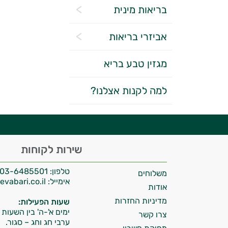
בריאות מינית
אביזרי בריאות
מגזין טבע בריא
יועץ בריאות אישי AI
למה לקנות אצלנו?
היי,
שירות לקוחות
אני יועץ הבריאות האישי AI של טבע בריא.
טלפון:
03-6485501
משלוחים
התשובות שלי מבוססות על מאגרי מידע קליניים
אימייל:
info@tevabari.co.il
וספרות מקצועית בתחומי הרפואה הטבעית
אודות
ותזונת הספורט.
מדיניות החזרות
שעות הפעילות:
ימים א'-ה' בין השעות 09:00-15:00
צרו קשר
אני כאן כדי לעזור לך להתאים את תוספי
ערבי חג וחג – סגור.