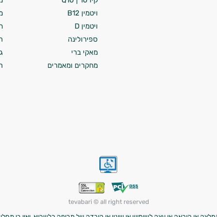
קיו 10 | Q10
מ
ויטמין B12
מ
ויטמין D
ח
ספירולינה
ת
מאקי ברי
ג
מחקרים ומאמרים
ת
tevabari © all right reserved
לצה או הוראה או עצה לשימוש או שינוי או הורדה של תרופה כלשהיא, ואין בו תחליף