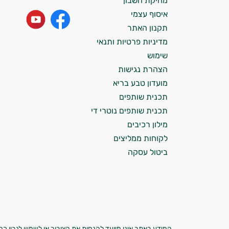
מחיקת חשבון
התזונה ומוצרי הבריאות המדויקים למטרות
איסוף עצמי
ולמצב הגופני שלך, ולהסביר לך אילו רכיבים
עובדים יחד כדי למקסם תוצאות גם בחיי היום
תקנון האתר
יום וגם בתחום הכושר והספורט.
מדיניות פרטיות ותנאי
שימוש
המטרה שלי היא להתאים עבורך המלצות
הצהרת נגישות
אישיות מבוססות מדעית.
מועדון טבע בריא
זה הזמן להתחיל. איך אוכל לעזור?
תכנית שותפים
תכנית שותפים נוטרי די
מילון רכיבים
לקוחות ממליצים
ביטול עסקה
המידע באתר אינו מיועד להנחות את הציבור או לשמש לגביו כהמ