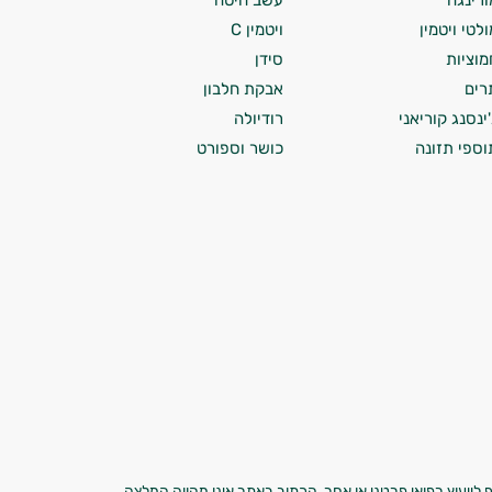
ורינגה
עשב חיטה
ולטי ויטמין
ויטמין C
מוציות
סידן
רים
אבקת חלבון
'ינסנג קוריאני
רודיולה
וספי תזונה
כושר וספורט
 לייעוץ רפואי פרטני או אחר. הכתוב באתר אינו מהווה המלצה