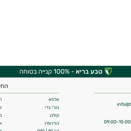
טבע בריא
- 100% קנייה בטוחה
החי
אלפא
ח
גוג'י ברי
ש
קולגן
מ
כורכומין
א