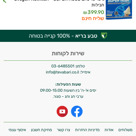
היי,
חבילות
אני יועץ הבריאות האישי AI של טבע בריא.
399.90
₪
שליח חינם
התשובות שלי מבוססות על מאגרי מידע קליניים
וספרות מקצועית בתחומי הרפואה הטבעית
ותזונת הספורט.
טבע בריא
- 100% קנייה בטוחה
אני כאן כדי לעזור לך להתאים את תוספי
שירות לקוחות
התזונה ומוצרי הבריאות המדויקים למטרות
ולמצב הגופני שלך, ולהסביר לך אילו רכיבים
טלפון:
03-6485501
עובדים יחד כדי למקסם תוצאות גם בחיי היום
אימייל:
info@tevabari.co.il
יום וגם בתחום הכושר והספורט.
שעות הפעילות:
המטרה שלי היא להתאים עבורך המלצות
ימים א'-ה' בין השעות 09:00-15:00
אישיות מבוססות מדעית.
ערבי חג וחג – סגור.
זה הזמן להתחיל. איך אוכל לעזור?
משלוחים
אודות
מדיניות החזרות
צרו קשר
מחיקת חשבון
איסוף עצמי