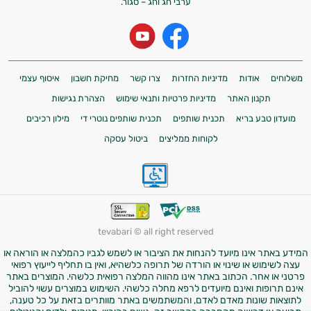
ערבי חג וחג – סגור.
משלוחים
אודות
מדיניות החזרות
צרו קשר
מחיקת חשבון
איסוף עצמי
תקנון האתר
מדיניות פרטיות ותנאי שימוש
הצהרת נגישות
מועדון טבע בריא
תכנית שותפים
תכנית שותפים נוטרי די
מילון רכיבים
לקוחות ממליצים
ביטול עסקה
tevabari © all right reserved
המידע באתר אינו מיועד להנחות את הציבור או לשמש לגביו כהמלצה או הוראה או
עצה לשימוש או שינוי או הורדה של תרופה כלשהיא, ואין בו תחליף לייעוץ רפואי
פרטני או אחר. הכתוב באתר אינו מהווה המלצה רפואית כלשהי. המוצרים באתר
אינם תרופות ואינם מיועדים לרפא מחלה כלשהי. השימוש במוצרים עשוי להוביל
לתוצאות שונות מאדם לאדם, והמשתמשים באתר מוותרים בזאת על כל טענה,