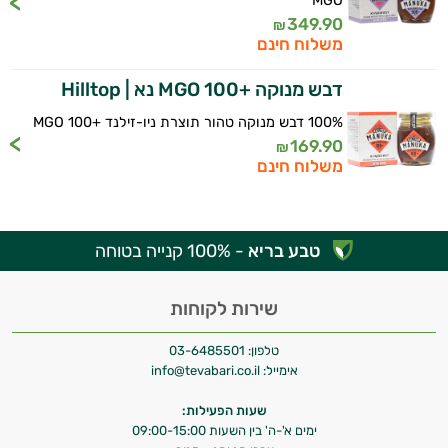
MGO
349.90
₪
משלוח חינם
היי,
דבש מנוקה +100 MGO נא | Hilltop
אני יועץ הבריאות האישי AI של טבע בריא.
100% דבש מנוקה טהור תוצרת ניו-זילנד +100 MGO
התשובות שלי מבוססות על מאגרי מידע קליניים
169.90
₪
וספרות מקצועית בתחומי הרפואה הטבעית
משלוח חינם
ותזונת הספורט.
אני כאן כדי לעזור לך להתאים את תוספי
התזונה ומוצרי הבריאות המדויקים למטרות
טבע בריא
- 100% קנייה בטוחה
ולמצב הגופני שלך, ולהסביר לך אילו רכיבים
עובדים יחד כדי למקסם תוצאות גם בחיי היום
שירות לקוחות
יום וגם בתחום הכושר והספורט.
טלפון:
03-6485501
המטרה שלי היא להתאים עבורך המלצות
אימייל:
info@tevabari.co.il
אישיות מבוססות מדעית.
שעות הפעילות:
זה הזמן להתחיל. איך אוכל לעזור?
ימים א'-ה' בין השעות 09:00-15:00