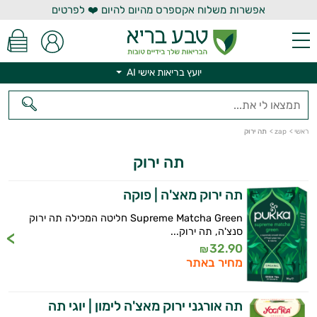
אפשרות משלוח אקספרס מהיום להיום ❤️ לפרטים
יועץ בריאות אישי AI
יועץ בריאות אישי AI
ראשי
>
zap
>
תה ירוק
תה ירוק
תה ירוק מאצ'ה | פוקה
Supreme Matcha Green חליטה המכילה תה ירוק
סנצ'ה, תה ירוק...
32.90
₪
מחיר באתר
תה אורגני ירוק מאצ'ה לימון | יוגי תה