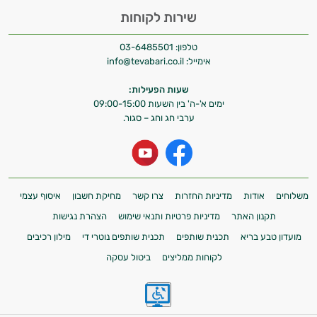
אישיות מבוססות מדעית.
שירות לקוחות
זה הזמן להתחיל. איך אוכל לעזור?
טלפון:
03-6485501
אימייל:
info@tevabari.co.il
שעות הפעילות:
ימים א'-ה' בין השעות 09:00-15:00
ערבי חג וחג – סגור.
משלוחים
אודות
מדיניות החזרות
צרו קשר
מחיקת חשבון
איסוף עצמי
תקנון האתר
מדיניות פרטיות ותנאי שימוש
הצהרת נגישות
מועדון טבע בריא
תכנית שותפים
תכנית שותפים נוטרי די
מילון רכיבים
לקוחות ממליצים
ביטול עסקה