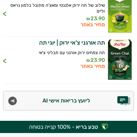
שילוב של תה ירוק אלגנטי ומאצ’ה מתובל בלמון גראס
וליים
23.90
₪
מחיר באתר
תה אורגני צ'אי ירוק | יוגי תה
היי,
תה צמחים ירוק אורגני עם תבליני צ'אי
אני יועץ הבריאות האישי AI של טבע בריא.
23.90
₪
מחיר באתר
התשובות שלי מבוססות על מאגרי מידע קליניים
וספרות מקצועית בתחומי הרפואה הטבעית
ותזונת הספורט.
אני כאן כדי לעזור לך להתאים את תוספי
ליועץ בריאות אישי AI
התזונה ומוצרי הבריאות המדויקים למטרות
ולמצב הגופני שלך, ולהסביר לך אילו רכיבים
עובדים יחד כדי למקסם תוצאות גם בחיי היום
יום וגם בתחום הכושר והספורט.
טבע בריא
- 100% קנייה בטוחה
המטרה שלי היא להתאים עבורך המלצות