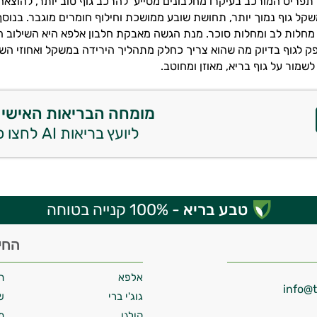
תפריט המורכב בעיקרו מחלבונים מסייע להרכב גוף טוב יותר, להוצאה 
משקל גוף נמוך יותר, תחושת שובע ממושכת וחילוף חומרים מוגבר. בנוס
חלות לב ומחלות סוכר. מנת הגשה מאבקת חלבון אלפא היא השילוב ה
ק לגוף בדיוק מה שהוא צריך כחלק מתהליך הירידה במשקל ואחוזי השו
לשמור על גוף בריא, מאוזן ומחוטב.
מומחה הבריאות האישי 
ליועץ בריאות AI לחצו כאן
טבע בריא
- 100% קנייה בטוחה
החי
אלפא
ח
גוג'י ברי
ש
קולגן
מ