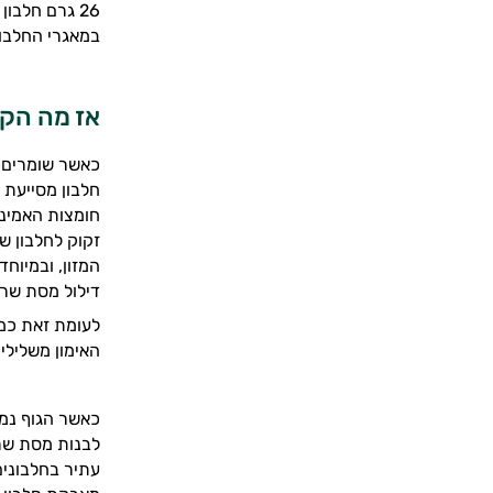
26 גרם חלבו
במאגרי החלבון
אז מה הקש
כאשר שומרים ע
חלבון מסייעת 
חומצות האמינו.
זקוק לחלבון ש
המזון, ובמיוח
דילול מסת שריר
לעומת זאת כמו
האימון משלילי ל
כאשר הגוף נמצ
לבנות מסת שרי
עתיר בחלבונים