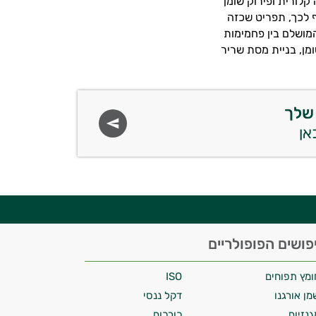
קלורית ופירוק שומן
ף לכך, תפריט שכזה
מושלם בין פחמימות
מן, בניית מסת שריר
שלך
פושים הפופולריים
ומץ תפוחים
ISO
מן אורגנו
דקל ננסי
גנזיום
כורכום