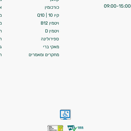
כורכומין
א
קיו 10 | Q10
מ
ויטמין B12
מ
ויטמין D
ח
ספירולינה
ת
מאקי ברי
ג
מחקרים ומאמרים
ת