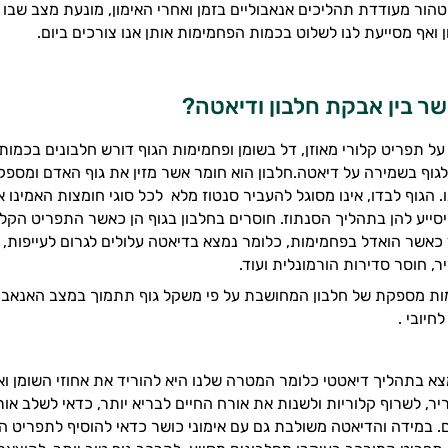
ן טהור מעודדת תהליכים אנאבוליים בזמן ואחרי האימון, מונעת מצב שבו
 ואף מסייעת לנו לשלוט בכמות הפחמימות אותן אנו צורכים ביום.
ר בין אבקת חלבון ודיאטה?
ל תפריט קלורי מאוזן, דל בשומן ופחמימות הגוף דורש חלבונים בכמות
לגוף בשמירה על דיאטה.חלבון הוא חומר אשר מזין את גוף האדם ומספ
 הגוף לבדו, אינו מסוגל להעביר סנטוז מלא לכל סוגי חומצות האמינו אל
יסייע להן בתהליך הסנתוז. חוסרים בחלבון בגוף הן כאשר התפריט הקלו
ד כאשר הואדל בפחמימות, כלומר נמצא בדיאטה עלולים לגרום לעייפות, נ
, חוסר סדירות הורמונלית ועוד.
ת מספקת של חלבון המחושבת על פי משקל גוף תתמוך במצב האנאבולי
חיובי .
א בתהליך דיאטטי כלומר המטרה שלנו היא להוריד את אחוזי השומן ו
ר, לשרוף קלוריות ולשנות את אורח החיים לבריא יותר, כדאי לשלב אור
. במידה והדיאטה משולבת גם עם אימוני כושר כדאי להוסיף לתפריט הי