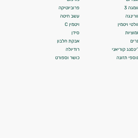
ומגה 3
פרוביוטיקה
ורינגה
עשב חיטה
ולטי ויטמין
ויטמין C
מוציות
סידן
רים
אבקת חלבון
'ינסנג קוריאני
רודיולה
וספי תזונה
כושר וספורט