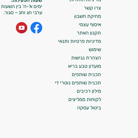
שעות הפעילות:
ימים א'-ה' בין השעות 09:00-15:00
צרו קשר
אני כאן כדי לעזור לך להתאים את תוספי
ערבי חג וחג – סגור.
מחיקת חשבון
התזונה ומוצרי הבריאות המדויקים למטרות
ולמצב הגופני שלך, ולהסביר לך אילו רכיבים
איסוף עצמי
עובדים יחד כדי למקסם תוצאות גם בחיי היום
תקנון האתר
יום וגם בתחום הכושר והספורט.
מדיניות פרטיות ותנאי
שימוש
המטרה שלי היא להתאים עבורך המלצות
הצהרת נגישות
אישיות מבוססות מדעית.
מועדון טבע בריא
זה הזמן להתחיל. איך אוכל לעזור?
תכנית שותפים
תכנית שותפים נוטרי די
מילון רכיבים
לקוחות ממליצים
ביטול עסקה