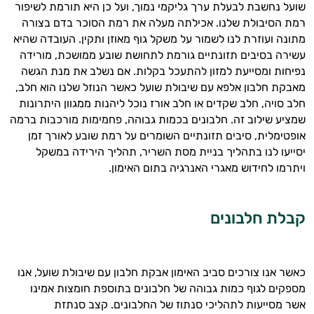
שועל נחשבת לבעלת ערך גליקמי נמוך, ועל כן היא תורמת לשיפור
רמת הסיבולת שלנו. אכילתה מעלה את רמת הסוכר בדם בצורה
מתונה ועוזרת לנו לשמור על משקל גוף מאוזן ותקין. העובדה שהיא
עשירה בסיבים תזונתיים גורמת לתחושת שובע ממושכת, מורידה
נפיחות ומסייעת למזון להתעכל בקלות. אם נשלב את מנת הגשה
מאבקת חלבון אלפא עם שיבולת שועל כאשר הנוזל שלנו הוא חלב,
חלב סויה, חלב שקדים או חלב אורז נוכל ליהנות ממגוון היתרונות
שמציע שילוב זה. חלבונים בכמות גבוהה, פחמימות מורכבות ברמה
אופטימלית, סיבים תזונתיים השומרים על רמת שובע לאורך זמן
יסייעו לנו בתהליך בניית מסת השריר, תהליך הירידה במשקל
ויתרמו לחידוש מאגרי האנרגיה בתום האימון.
היי,
אני יועץ הבריאות האישי AI של טבע בריא.
קבלת חלבונים
התשובות שלי מבוססות על מאגרי מידע קליניים
וספרות מקצועית בתחומי הרפואה הטבעית
ותזונת הספורט.
כאשר אנו צורכים סביב האימון אבקת חלבון עם שיבולת שועל, אנו
מספקים לגוף כמות גבוהה של חלבונים בתוספת חומצות אמינו
אני כאן כדי לעזור לך להתאים את תוספי
אשר מסייעות לתהליכי סנתוז של החלבונים. קצב סנתזת