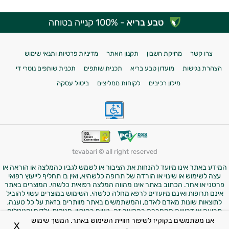
טבע בריא
- 100% קנייה בטוחה
צרו קשר
מחיקת חשבון
תקנון האתר
מדיניות פרטיות ותנאי שימוש
הצהרת נגישות
מועדון טבע בריא
תכנית שותפים
תכנית שותפים נוטרי די
מילון רכיבים
לקוחות ממליצים
ביטול עסקה
tevabari © all right reserved
המידע באתר אינו מיועד להנחות את הציבור או לשמש לגביו כהמלצה או הוראה או
עצה לשימוש או שינוי או הורדה של תרופה כלשהיא, ואין בו תחליף לייעוץ רפואי
פרטני או אחר. הכתוב באתר אינו מהווה המלצה רפואית כלשהי. המוצרים באתר
אינם תרופות ואינם מיועדים לרפא מחלה כלשהי. השימוש במוצרים עשוי להוביל
לתוצאות שונות מאדם לאדם, והמשתמשים באתר מוותרים בזאת על כל טענה,
תביעה או דרישה מהחברה בהקשר זה. נשים בהיריון, מניקות, ילדים והנוטלים
תרופות מרשם – יש להיוועץ ברופא לפני השימוש במוצרים. התמונות באתר הן
אנו משתמשים בקוקיז לשיפור חוויית השימוש באתר. המשך שימוש
X
להמחשה בלבד.