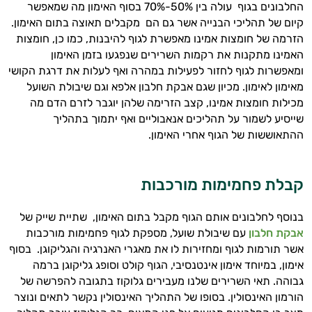
התזונה ומוצרי הבריאות המדויקים למטרות
החלבונים בגוף עולה בין 50%-70% בסוף האימון מה שמאפשר
ולמצב הגופני שלך, ולהסביר לך אילו רכיבים
קיום של תהליכי הבנייה אשר גם הם מקבלים תאוצה בתום האימון.
עובדים יחד כדי למקסם תוצאות גם בחיי היום
הזרמה של חומצות אמינו מאפשרת לגוף להיבנות, כמו כן, חומצות
יום וגם בתחום הכושר והספורט.
האמינו מתקנות את רקמות השרירים שנפגעו בזמן האימון
ומאפשרות לגוף לחזור לפעילות במהרה ואף לעלות את דרגת הקושי
המטרה שלי היא להתאים עבורך המלצות
מאימון לאימון. מכיון שגם אבקת חלבון אלפא וגם שיבולת השועל
אישיות מבוססות מדעית.
מכילות חומצות אמינו, קצב הזרימה שלהן יוגבר לזרם הדם מה
שייסיע לשמור על תהליכים אנאבוליים ואף יתמוך בתהליך
זה הזמן להתחיל. איך אוכל לעזור?
ההתאוששות של הגוף אחרי האימון.
קבלת פחמימות מורכבות
בנוסף לחלבונים אותם הגוף מקבל בתום האימון, שתיית שייק של
אבקת חלבון
עם שיבולת שועל, מספקת לגוף פחמימות מורכבות
אשר תורמות לגוף ומחזירות לו את מאגרי האנרגיה והגליקוגן. בסוף
אימון, במיוחד אימון אינטנסיבי, הגוף קולט וסופג גליקוגן ברמה
גבוהה. תאי השרירים שלנו מעבירים גלוקוז בתגובה להפרשה של
הורמון האינסולין. בסופו של התהליך האינסולין נקשר לתאים ונוצר