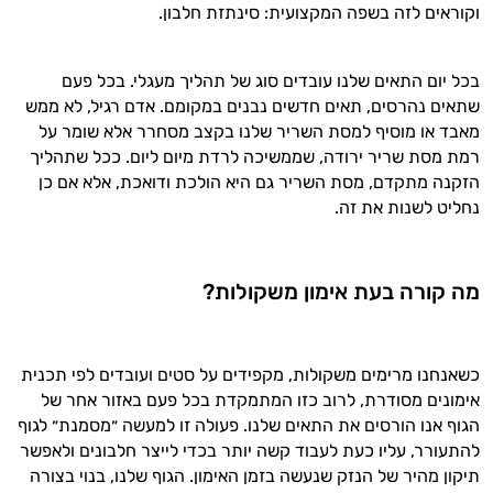
וקוראים לזה בשפה המקצועית: סינתזת חלבון.
היי,
בכל יום התאים שלנו עובדים סוג של תהליך מעגלי. בכל פעם
אני יועץ הבריאות האישי AI של טבע בריא.
שתאים נהרסים, תאים חדשים נבנים במקומם. אדם רגיל, לא ממש
מאבד או מוסיף למסת השריר שלנו בקצב מסחרר אלא שומר על
התשובות שלי מבוססות על מאגרי מידע קליניים
רמת מסת שריר ירודה, שממשיכה לרדת מיום ליום. ככל שתהליך
וספרות מקצועית בתחומי הרפואה הטבעית
הזקנה מתקדם, מסת השריר גם היא הולכת ודואכת, אלא אם כן
ותזונת הספורט.
נחליט לשנות את זה.
אני כאן כדי לעזור לך להתאים את תוספי
התזונה ומוצרי הבריאות המדויקים למטרות
ולמצב הגופני שלך, ולהסביר לך אילו רכיבים
מה קורה בעת אימון משקולות?
עובדים יחד כדי למקסם תוצאות גם בחיי היום
יום וגם בתחום הכושר והספורט.
כשאנחנו מרימים משקולות, מקפידים על סטים ועובדים לפי תכנית
המטרה שלי היא להתאים עבורך המלצות
אימונים מסודרת, לרוב כזו המתמקדת בכל פעם באזור אחר של
אישיות מבוססות מדעית.
הגוף אנו הורסים את התאים שלנו. פעולה זו למעשה ״מסמנת״ לגוף
זה הזמן להתחיל. איך אוכל לעזור?
להתעורר, עליו כעת לעבוד קשה יותר בכדי לייצר חלבונים ולאפשר
תיקון מהיר של הנזק שנעשה בזמן האימון. הגוף שלנו, בנוי בצורה