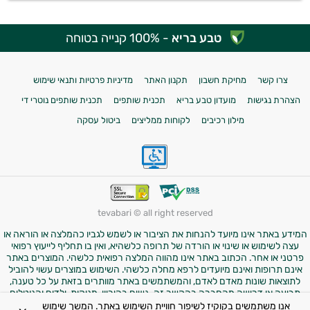
טבע בריא
- 100% קנייה בטוחה
צרו קשר
מחיקת חשבון
תקנון האתר
מדיניות פרטיות ותנאי שימוש
הצהרת נגישות
מועדון טבע בריא
תכנית שותפים
תכנית שותפים נוטרי די
מילון רכיבים
לקוחות ממליצים
ביטול עסקה
tevabari © all right reserved
המידע באתר אינו מיועד להנחות את הציבור או לשמש לגביו כהמלצה או הוראה או
עצה לשימוש או שינוי או הורדה של תרופה כלשהיא, ואין בו תחליף לייעוץ רפואי
פרטני או אחר. הכתוב באתר אינו מהווה המלצה רפואית כלשהי. המוצרים באתר
אינם תרופות ואינם מיועדים לרפא מחלה כלשהי. השימוש במוצרים עשוי להוביל
לתוצאות שונות מאדם לאדם, והמשתמשים באתר מוותרים בזאת על כל טענה,
תביעה או דרישה מהחברה בהקשר זה. נשים בהיריון, מניקות, ילדים והנוטלים
תרופות מרשם – יש להיוועץ ברופא לפני השימוש במוצרים. התמונות באתר הן
אנו משתמשים בקוקיז לשיפור חוויית השימוש באתר. המשך שימוש