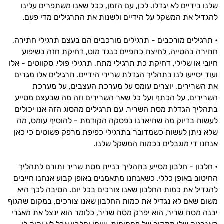
שלנו בידיים לא יגדלו. לכן, עם הזמן, ככל שאנו משתפרים עלינו
להגדיל את המשקל על הידיים ולשנות את התרגילים מדי פעם.
אני כאן כדי לעזור לך להתאים את תוספי
התזונה ומוצרי הבריאות המדויקים למטרות
• תרגילים מורכבים - תרגילים מורכבים הם בעצם תרגילי חתירה,
ולמצב הגופני שלך, ולהסביר לך אילו רכיבים
עובדים יחד כדי למקסם תוצאות גם בחיי היום
חתירה בהטייה, לחיצת כתפיים כנגד מוט, דחיקת חזה בשיפוע
יום וגם בתחום הכושר והספורט.
חיובי או שלילי, דחיקת כת תרגילי מתח, תרגילי פולי, סקווטים - אלו
ועוד יסייעו לנו בתהליך הגדלת שרירי הידיים. תרגילים אלו מגרים
המטרה שלי היא להתאים עבורך המלצות
את השרירים, יוצרים עומס על מערכת העצבים, על מערכת
אישיות מבוססות מדעית.
השרירים, על הכתף ועל כל שאר השרירים וזה מה שבעצם מסייע
בתהליך הגדלת מסת השריר. עם תרגילים מהסוג הזה אנו יכולים
זה הזמן להתחיל. איך אוכל לעזור?
לעשות בדיוק מה שתיארנו בפסקה הקודמת - להוסיף עומס, מה
שלא ניתן לעשות כשמדובר בתרגילי כפיפת מרפק פשוטים כי כאן
אנחנו די מוגבלים בכמות המשקל שלנו.
• חלבון - חלבון מסייע בתהליך בניית מסת שריר ותורם לתהליך
החיטוב באופן כללי. כשאנחנו מתאמנים באופן קבוע אנחנו חייבים
להגדיל את כמות החלבון שאנו צורכים בכל יום. הסיבה לכך היא
משום שאם לא נגדיל את כמות החלבון שאנו צורכים, במקום שהגוף
יבנה מסת שריר, הוא יפרק מסת שריר, כלומר הוא ינצל את מאגרי