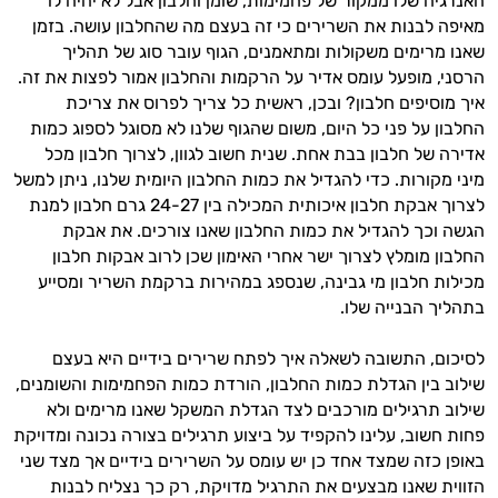
האנרגיה שלו ממקור של פחמימות, שומן וחלבון אבל לא יהיה לו
מאיפה לבנות את השרירים כי זה בעצם מה שהחלבון עושה. בזמן
שאנו מרימים משקולות ומתאמנים, הגוף עובר סוג של תהליך
הרסני, מופעל עומס אדיר על הרקמות והחלבון אמור לפצות את זה.
איך מוסיפים חלבון? ובכן, ראשית כל צריך לפרוס את צריכת
החלבון על פני כל היום, משום שהגוף שלנו לא מסוגל לספוג כמות
אדירה של חלבון בבת אחת. שנית חשוב לגוון, לצרוך חלבון מכל
מיני מקורות. כדי להגדיל את כמות החלבון היומית שלנו, ניתן למשל
לצרוך אבקת חלבון איכותית המכילה בין 24-27 גרם חלבון למנת
הגשה וכך להגדיל את כמות החלבון שאנו צורכים. את אבקת
החלבון מומלץ לצרוך ישר אחרי האימון שכן לרוב אבקות חלבון
מכילות חלבון מי גבינה, שנספג במהירות ברקמת השריר ומסייע
בתהליך הבנייה שלו.
לסיכום, התשובה לשאלה איך לפתח שרירים בידיים היא בעצם
שילוב בין הגדלת כמות החלבון, הורדת כמות הפחמימות והשומנים,
שילוב תרגילים מורכבים לצד הגדלת המשקל שאנו מרימים ולא
פחות חשוב, עלינו להקפיד על ביצוע תרגילים בצורה נכונה ומדויקת
באופן כזה שמצד אחד כן יש עומס על השרירים בידיים אך מצד שני
הזווית שאנו מבצעים את התרגיל מדויקת, רק כך נצליח לבנות