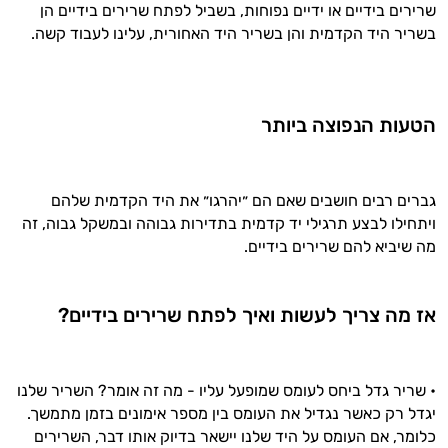
שרירים בידיים או ידיים נפוחות, בשביל לפתח שרירים בידיים הן
בשריר היד הקדמית והן בשריר היד האחורית, עלינו לעבוד קשה.
הטעות הנפוצה ביותר
גברים רבים חושבים שאם הם ״יהרגו״ את היד הקדמית שלהם
ויתחילו לבצע תרגילי יד קדמית בתדירות גבוהה ובמשקל גבוה, זה
מה שיביא להם שרירים בידיים.
אז מה צריך לעשות ואיך לפתח שרירים בידיים?
היי,
אני יועץ הבריאות האישי AI של טבע בריא.
• שריר גדל ביחס לעומס שמופעל עליו - מה זה אומר? השריר שלנו
התשובות שלי מבוססות על מאגרי מידע קליניים
יגדל רק כאשר נגדיל את העומס בין מספר אימונים בזמן מתמשך.
וספרות מקצועית בתחומי הרפואה הטבעית
כלומר, אם העומס על היד שלנו יישאר בדיוק אותו דבר, השרירים
ותזונת הספורט.