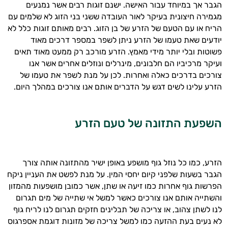
הגבר אך במיוחד עבור האישה. ישנם זוגות רבים אשר נמנעים
מגמירה חיצונית בעיקר לאור העובדה ששני בני הזוג לא שלמים עם
הריח או עם הטעם של הזרע של בן הזוג. רבים מאותם זוגות כלל לא
יודעים שאת טעמו של הזרע ניתן לשפר במספר דרכים מאוד
פשוטות ובלי יותר מידי מאמץ. הזרע מורכב רק ממעט מאוד תאים
ועיקר מרכיביו הם חלבונים, מינרלים ונוזלים אחרים אשר אנו
צורכים בדרכים כאלה ואחרות. לכן על מנת לשפר את טעמו של
הזרע עלינו לשים דגש על הדברים אותם אנו צורכים במהלך היום.
היי,
אני יועץ הבריאות האישי AI של טבע בריא.
השפעת התזונה של טעם הזרע
התשובות שלי מבוססות על מאגרי מידע קליניים
וספרות מקצועית בתחומי הרפואה הטבעית
ותזונת הספורט.
הזרע, כמו כל נוזל גוף מושפע באופן ישיר מהתזונה אותה צורך
הגבר בשעות שלפני קיום יחסי המין. על מנת לפשט את העניין ניקח
אני כאן כדי לעזור לך להתאים את תוספי
הפרשות גוף אחרות כמו זיעה או שתן, אשר כמובן מושפעות מהמזון
התזונה ומוצרי הבריאות המדויקים למטרות
והשתייה אותם אנו צורכים כאשר למשל אי שתייה של מים תגרום
ולמצב הגופני שלך, ולהסביר לך אילו רכיבים
לנו לשתן צהוב, או צריכה של תבלינים חזקים תגרום לנו לריח גוף
עובדים יחד כדי למקסם תוצאות גם בחיי היום
לא נעים בעת ההזעה כמו למשל צריכה של מזונות דוגמת אספרגוס
יום וגם בתחום הכושר והספורט.