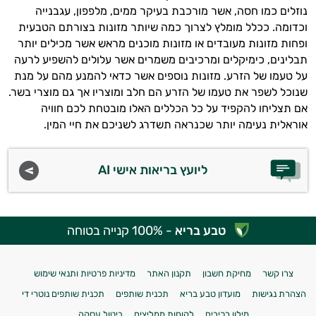
נוזלים כמו חסה, אשר מורכבת בעיקר ממים, מלפפון, עגבנייה
וכדומה. ככלל מומלץ לצרוך כמה שיותר מזונות בצורתם הטבעית
ופחות מזונות מעובדים או מזונות מוכנים מראש אשר מכילים יותר
תבלינים, כימיקלים ומרכיבים משמרים אשר עלולים להשפיע לרעה
על טעמו של הזרע. מזונות נוספים אשר כדאי להמנע מהם על מנת
שנוכל לשפר את טעמו של הזרע הם חלב ומוצריו אך גם מוצרי בשר.
אם תצליחו להקפיד על כל הכללים האלו מובטחת לכם חוויה
אוראלית נעימה יותר שכנראה תשדרג לשניכם את חיי המין.
ליועץ בריאות אישי AI
טבע בריא
- 100% קנייה בטוחה
צרו קשר
מחיקת חשבון
תקנון האתר
מדיניות פרטיות ותנאי שימוש
הצהרת נגישות
מועדון טבע בריא
תכנית שותפים
תכנית שותפים נוטרי די
מילון רכיבים
לקוחות ממליצים
ביטול עסקה