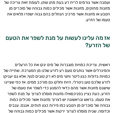
ועמבה אשר גורמים לריח רע בעת מתן שתן. לעומת זאת צריכה של
המטרה שלי היא להתאים עבורך המלצות
מזונות מתוקים, מזונות אשר מכילים כמות גבוהה של סוכרים מן
אישיות מבוססות מדעית.
הטבע או מזונות אשר מרכיב הנוזלים בהם גבוה ישפרו פלאים את
טעמו של הזרע.
זה הזמן להתחיל. איך אוכל לעזור?
אז מה עלינו לעשות על מנת לשפר את הטעם
של הזרע
?
ראשית, צריכת כמויות מוגברות של מים ינקו את כל הרעלים
והמינרלים אשר נותנים טעם רע לזרע שלנו מן המערכת. שתייה של
כמויות גדולות כגון ליטר וחצי מים לא רק טובים לגוף, אלא גם יעניקו
לזרע שלכם טען ניטרלי, היות וחלקו גם מורכב ממים. אז כפי שציינו
שישנם מזונות אשר מהם כדאי להמנע כדי לשפר את טעמו של
הזרע, כעת נציין בפניכםאילו מזונות מומלץ לצרוך על מנת לשפר
את טעמו. בראש ובראשונה יש לצרוך מזונות אשר מכילים כמות
גבוהה של סוכרים מן הטבע כמו פירות כגון תותים, אננס, ענבים
וכדומה. שנית מומלץ לצרוך ירקות אשר מכילים כמות גבוהה של