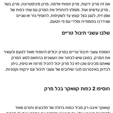
ותזונת הספורט.
אם זה מרק ירקות, מרק תפוחי אדמה, מרק מיניסטרונה, מרק בשר
, מרק עדשים ועוד. מומלץ להתחיל את המרק עם שתי כפות של
אני כאן כדי לעזור לך להתאים את תוספי
שמן זית, לטגן בצל קצוץ עד לשקיפות, להוסיף גזר או שניים
התזונה ומוצרי הבריאות המדויקים למטרות
שגיררנו בפומפייה וסלרי עם פי הטעם.
ולמצב הגופני שלך, ולהסביר לך אילו רכיבים
עובדים יחד כדי למקסם תוצאות גם בחיי היום
שלבו עשבי תיבול טריים
יום וגם בתחום הכושר והספורט.
המטרה שלי היא להתאים עבורך המלצות
אישיות מבוססות מדעית.
הוספת עשבי תיבול טריים במרק יכולים להוסיף מאוד לטעם ולעשיר
את המרק. כמובן שיש לבחור את העשבים בהתאם לסוג המרק
זה הזמן להתחיל. איך אוכל לעזור?
שאתם מכינים שכן לא כל מרק יכול להכיל מרווה או טימין. ניתן
לבדוק באינטרנט לגבי שילובים של עשבי תיבול עם ירקות וקטניות.
הוסיפו 2 כפות קוואקר בכל מרק
קוואקר איננו רק מכיל כמות גדולה של חלבונים ותורם מאוד