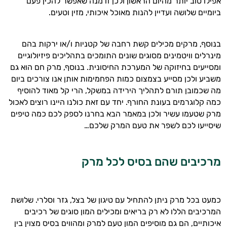
אפילו טוב יותר מהיום הראשון ולכן זו מנה שאפשר להכין פעם
ביומיים שלושה ועדיין להנות מאוכל איכותי, מזין וטעים.
בנוסף, מרקים מכילים קשת רחבה של קטניות ו/או ירקות בהם
מינרלים וויטמינים מסוגים שונים התומכים בתהליכים פיזיולוגיים
ומסייעים בחיזוקה של המערכת החיסונית. בנוסף, מרק חם הוא גם
משביע ולכן מסייע בצמצום כמות הפחמימות אותן אנו צורכים ביום
מה שכמובן תורם לתהליך הירידה במשקל, הרי קל מאוד להוסיף
כמה קלוגרמים בעונת החורף. יחד עם זאת כולנו היינו רוצים לאכול
מרק שטעמו עשיר ולכן במאמר הבא בחרנו לספק לכם כמה טיפים
שיסייעו לכם לשפר את טעם המרק שלכם…
מרכיבים שהם בסיס לכל מרק
היי,
אני יועץ הבריאות האישי AI של טבע בריא.
כמעט בכל מרק ניתן להתחיל עם טיגון של בצל, גזר וסלרי. שלושת
התשובות שלי מבוססות על מאגרי מידע קליניים
המרכיבים הללו לא רק בריאים ומכילים המון סוגים של רכיבים
וספרות מקצועית בתחומי הרפואה הטבעית
איכותיים, הם גם מוסיפים המון טעם למרק ומהווים בסיס מצוין בין